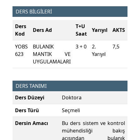
DERS BİLGİLERİ
Ders
T+U
Ders Ad
Yarıyıl
AKTS
Kod
Saat
YOBS
BULANIK
3 + 0
2.
7,5
623
MANTIK VE
Yarıyıl
UYGULAMALARI
DERS TANIMI
Ders Düzeyi
Doktora
Ders Türü
Seçmeli
Dersin Amacı
Bu ders sistem ve kontrol
mühendisliği bakış
açısından bulanık