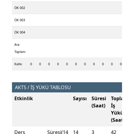
ÖK 002
ÖK 003
ÖK 004
Ara
Toplam
Katkı
0
0
0
0
0
0
0
0
0
0
0
0
AKTS / İŞ YÜKÜ TABLOSU
Etkinlik
Sayısı
Süresi
Toplam
(Saat)
İş
Yükü
(Saat)
Ders Süresi(14
14
3
42