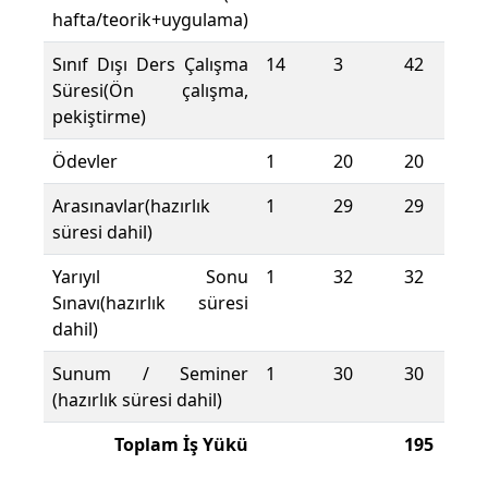
hafta/teorik+uygulama)
Sınıf Dışı Ders Çalışma
14
3
42
Süresi(Ön çalışma,
pekiştirme)
Ödevler
1
20
20
Arasınavlar(hazırlık
1
29
29
süresi dahil)
Yarıyıl Sonu
1
32
32
Sınavı(hazırlık süresi
dahil)
Sunum / Seminer
1
30
30
(hazırlık süresi dahil)
Toplam İş Yükü
195