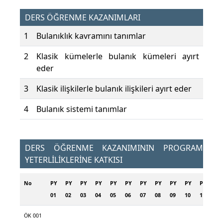
DERS ÖĞRENME KAZANIMLARI
1
Bulanıklık kavramını tanımlar
2
Klasik kümelerle bulanık kümeleri ayırt
eder
3
Klasik ilişkilerle bulanık ilişkileri ayırt eder
4
Bulanık sistemi tanımlar
DERS ÖĞRENME KAZANIMININ PROGRAM
YETERLİLİKLERİNE KATKISI
No
PY
PY
PY
PY
PY
PY
PY
PY
PY
PY
PY
PY
01
02
03
04
05
06
07
08
09
10
11
12
ÖK 001