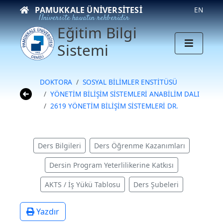
PAMUKKALE ÜNIVERSITESI
EN
Üniversite hayatın rehberidir
Eğitim Bilgi
Sistemi
DOKTORA
SOSYAL BİLİMLER ENSTİTÜSÜ
YÖNETİM BİLİŞİM SİSTEMLERİ ANABİLİM DALI
2619 YÖNETİM BİLİŞİM SİSTEMLERİ DR.
Ders Bilgileri
Ders Öğrenme Kazanımları
Dersin Program Yeterlilikerine Katkısı
AKTS / İş Yükü Tablosu
Ders Şubeleri
Yazdır