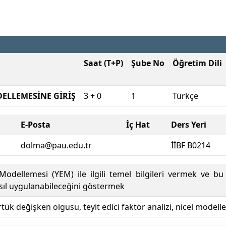
Saat (T+P)
Şube No
Öğretim Dili
DELLEMESİNE GİRİŞ
3 + 0
1
Türkçe
E-Posta
İç Hat
Ders Yeri
dolma@pau.edu.tr
İİBF B0214
 Modellemesi (YEM) ile ilgili temel bilgileri vermek ve 
asıl uygulanabileceğini göstermek
ük değişken olgusu, teyit edici faktör analizi, nicel modell