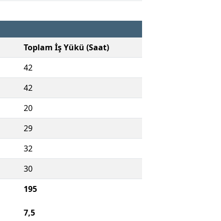
Toplam İş Yükü (Saat)
42
42
20
29
32
30
195
7,5