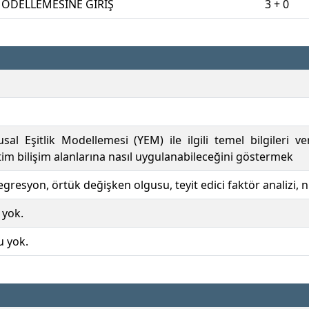
 MODELLEMESİNE GİRİŞ
3 + 0
sal Eşitlik Modellemesi (YEM) ile ilgili temel bilgiler
im bilişim alanlarına nasıl uygulanabileceğini göstermek
gresyon, örtük değişken olgusu, teyit edici faktör analizi, 
 yok.
u yok.