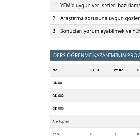
1
YEM'e uygun veri setleri hazırla
2
Araştırma sorusuna uygun gözlem
3
Sonuçları yorumlayabilmek ve YEM
DERS ÖĞRENME KAZANIMININ PROGR
No
PY 01
PY 02
P
ÖK 001
ÖK 002
ÖK 003
Ara Toplam
Katkı
0
0
0