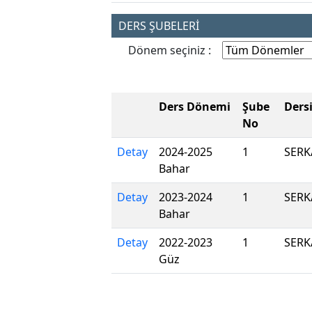
DERS ŞUBELERİ
Dönem seçiniz :
Ders Dönemi
Şube
Ders
No
Detay
2024-2025
1
SER
Bahar
Detay
2023-2024
1
SER
Bahar
Detay
2022-2023
1
SER
Güz