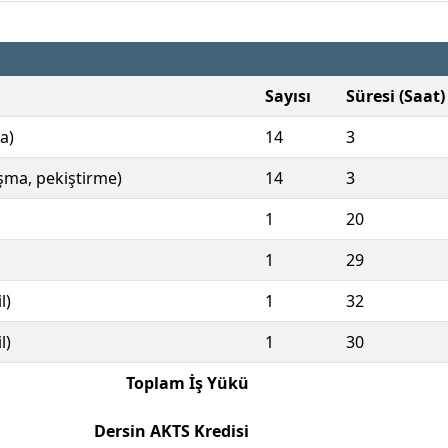
Sayısı
Süresi (Saat)
a)
14
3
ışma, pekiştirme)
14
3
1
20
1
29
l)
1
32
l)
1
30
Toplam İş Yükü
Dersin AKTS Kredisi