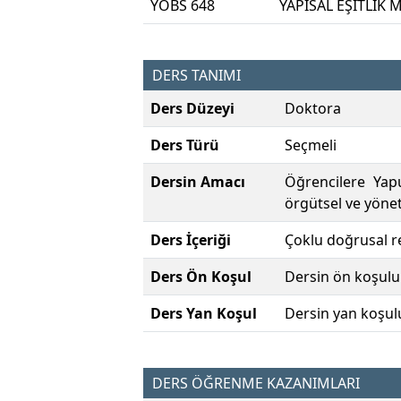
YOBS 648
YAPISAL EŞİTLİK
DERS TANIMI
Ders Düzeyi
Doktora
Ders Türü
Seçmeli
Dersin Amacı
Öğrencilere Yapu
örgütsel ve yönet
Ders İçeriği
Çoklu doğrusal re
Ders Ön Koşul
Dersin ön koşulu
Ders Yan Koşul
Dersin yan koşul
DERS ÖĞRENME KAZANIMLARI