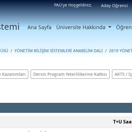
PAÜ'ye Hoşgeldiniz;
Aday Öğrenci
istemi
Ana Sayfa
Üniversite Hakkında
Öğrenc
TÜSÜ
YÖNETİM BİLİŞİM SİSTEMLERİ ANABİLİM DALI
2619 YÖNET
 Kazanımları
Dersin Program Yeterlilikerine Katkısı
AKTS / İ
T+U Saa