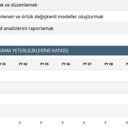
mak ve düzenlemek
lenen ve örtük değişkenli modeller oluşturmak
 analizlerini raporlamak
AM YETERLİLİKLERİNE KATKISI
Y 03
PY 04
PY 05
PY 06
PY 07
PY 08
P
0
0
0
0
0
0