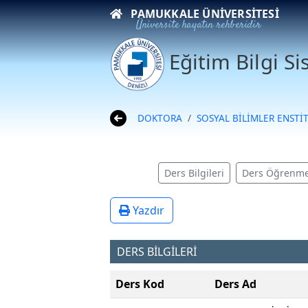
PAMUKKALE ÜNIVERSITESI
Üniversite hayatın rehberidir
Eğitim Bilgi S
DOKTORA
SOSYAL BİLİMLER ENSTİ
Ders Bilgileri
Ders Öğrenme
Yazdır
DERS BİLGİLERİ
Ders Kod
Ders Ad