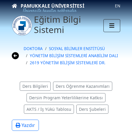
PAMUKKALE ÜNIVERSITESI
EN
Üniversite hayatın rehberidir
Eğitim Bilgi
Sistemi
DOKTORA
SOSYAL BİLİMLER ENSTİTÜSÜ
YÖNETİM BİLİŞİM SİSTEMLERİ ANABİLİM DALI
2619 YÖNETİM BİLİŞİM SİSTEMLERİ DR.
Ders Bilgileri
Ders Öğrenme Kazanımları
Dersin Program Yeterlilikerine Katkısı
AKTS / İş Yükü Tablosu
Ders Şubeleri
Yazdır