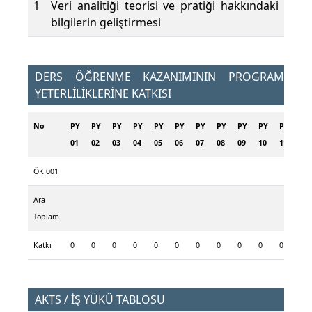
1
Veri analitiği teorisi ve pratiği hakkındaki
bilgilerin geliştirmesi
DERS ÖĞRENME KAZANIMININ PROGRAM
YETERLİLİKLERİNE KATKISI
No
PY
PY
PY
PY
PY
PY
PY
PY
PY
PY
PY
PY
01
02
03
04
05
06
07
08
09
10
11
12
ÖK 001
Ara
Toplam
Katkı
0
0
0
0
0
0
0
0
0
0
0
0
AKTS / İŞ YÜKÜ TABLOSU