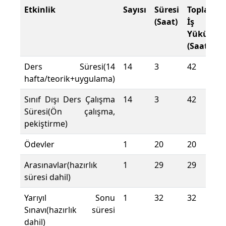
Etkinlik
Sayısı
Süresi
Toplam
(Saat)
İş
Yükü
(Saat)
Ders Süresi(14
14
3
42
hafta/teorik+uygulama)
Sınıf Dışı Ders Çalışma
14
3
42
Süresi(Ön çalışma,
pekiştirme)
Ödevler
1
20
20
Arasınavlar(hazırlık
1
29
29
süresi dahil)
Yarıyıl Sonu
1
32
32
Sınavı(hazırlık süresi
dahil)