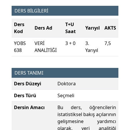
DERS BİLGİLERİ
Ders
T+U
Ders Ad
Yarıyıl
AKTS
Kod
Saat
YOBS
VERİ
3 + 0
3.
7,5
638
ANALİTİĞİ
Yarıyıl
DERS TANIMI
Ders Düzeyi
Doktora
Ders Türü
Seçmeli
Dersin Amacı
Bu ders, öğrencilerin
istatistiksel bakış açılarının
gelişmesine yardımcı
olarak, veri analitiği