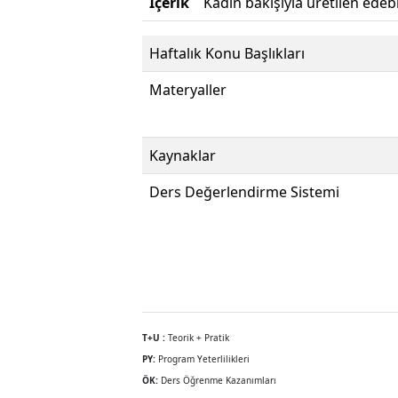
İçerik
Kadın bakışıyla üretilen edebi 
Haftalık Konu Başlıkları
Materyaller
Kaynaklar
Ders Değerlendirme Sistemi
T+U :
Teorik + Pratik
PY:
Program Yeterlilikleri
ÖK:
Ders Öğrenme Kazanımları