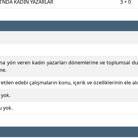
I'NDA KADIN YAZARLAR
3 + 0
ına yön veren kadın yazarları dönemlerine ve toplumsal du
nme.
etilen edebi çalışmaların konu, içerik ve özelliklerinin ele alı
 yok.
u yok.