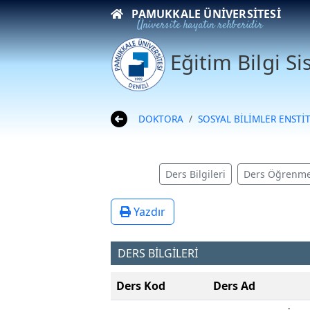
PAMUKKALE ÜNIVERSITESI
Üniversite hayatın rehberidir
Eğitim Bilgi S
DOKTORA
SOSYAL BİLİMLER ENSTİ
Ders Bilgileri
Ders Öğrenme
Yazdır
DERS BİLGİLERİ
Ders Kod
Ders Ad