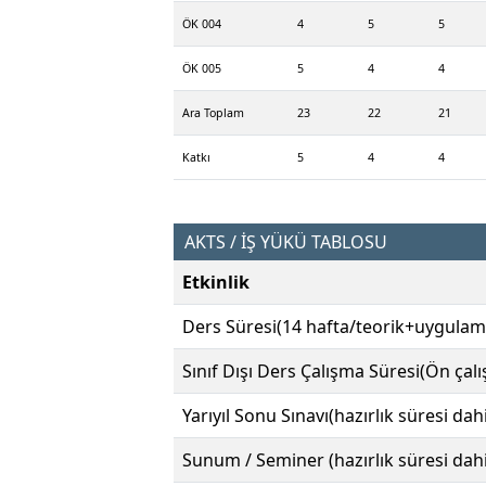
ÖK 004
4
5
5
ÖK 005
5
4
4
Ara Toplam
23
22
21
Katkı
5
4
4
AKTS / İŞ YÜKÜ TABLOSU
Etkinlik
Ders Süresi(14 hafta/teorik+uygulam
Sınıf Dışı Ders Çalışma Süresi(Ön çal
Yarıyıl Sonu Sınavı(hazırlık süresi dahi
Sunum / Seminer (hazırlık süresi dahi