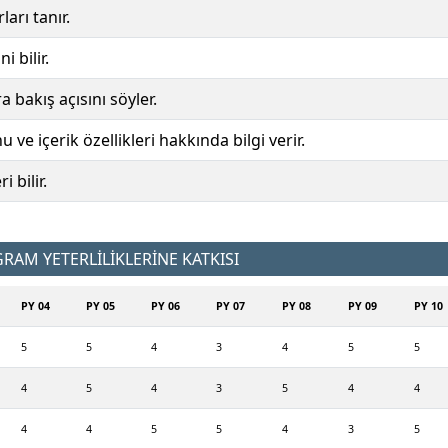
arı tanır.
i bilir.
 bakış açısını söyler.
 ve içerik özellikleri hakkında bilgi verir.
i bilir.
AM YETERLİLİKLERİNE KATKISI
PY 04
PY 05
PY 06
PY 07
PY 08
PY 09
PY 10
5
5
4
3
4
5
5
4
5
4
3
5
4
4
4
4
5
5
4
3
5