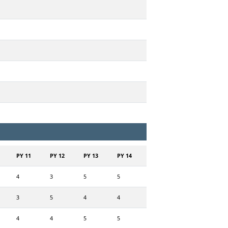
PY 11
PY 12
PY 13
PY 14
4
3
5
5
3
5
4
4
4
4
5
5