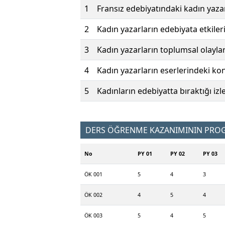
1
Fransız edebiyatındaki kadın yazarl
2
Kadın yazarların edebiyata etkilerin
3
Kadın yazarların toplumsal olaylara
4
Kadın yazarların eserlerindeki konu
5
Kadınların edebiyatta bıraktığı izler
DERS ÖĞRENME KAZANIMININ PROGR
No
PY 01
PY 02
PY 03
ÖK 001
5
4
3
ÖK 002
4
5
4
ÖK 003
5
4
5