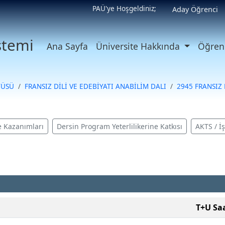
PAÜ'ye Hoşgeldiniz;
Aday Öğrenci
istemi
Ana Sayfa
Üniversite Hakkında
Öğrenc
TÜSÜ
FRANSIZ DİLİ VE EDEBİYATI ANABİLİM DALI
2945 FRANSIZ 
 Kazanımları
Dersin Program Yeterlilikerine Katkısı
AKTS / İ
T+U Sa