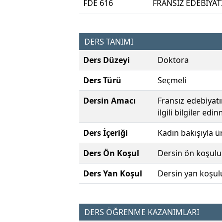
FDE 616
FRANSIZ EDEBİYAT
DERS TANIMI
Ders Düzeyi
Doktora
Ders Türü
Seçmeli
Dersin Amacı
Fransız edebiyat
ilgili bilgiler edi
Ders İçeriği
Kadın bakışıyla ür
Ders Ön Koşul
Dersin ön koşulu
Ders Yan Koşul
Dersin yan koşul
DERS ÖĞRENME KAZANIMLARI