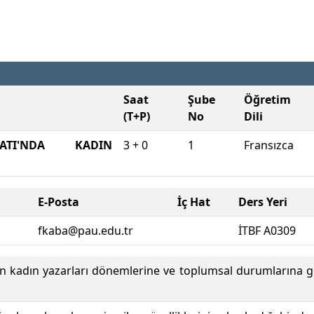
Saat
Şube
Öğretim
(T+P)
No
Dili
YATI'NDA KADIN
3 + 0
1
Fransızca
E-Posta
İç Hat
Ders Yeri
fkaba@pau.edu.tr
İTBF A0309
n kadın yazarları dönemlerine ve toplumsal durumlarına göre 