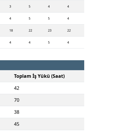
3
5
4
4
4
5
5
4
18
22
23
22
4
4
5
4
Toplam İş Yükü (Saat)
42
70
38
45