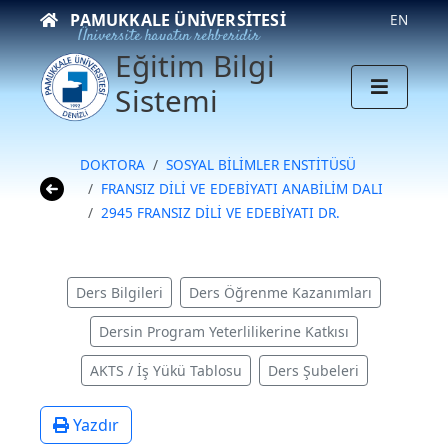
PAMUKKALE ÜNIVERSITESI
EN
Üniversite hayatın rehberidir
Eğitim Bilgi
Sistemi
DOKTORA
SOSYAL BİLİMLER ENSTİTÜSÜ
FRANSIZ DİLİ VE EDEBİYATI ANABİLİM DALI
2945 FRANSIZ DİLİ VE EDEBİYATI DR.
Ders Bilgileri
Ders Öğrenme Kazanımları
Dersin Program Yeterlilikerine Katkısı
AKTS / İş Yükü Tablosu
Ders Şubeleri
Yazdır