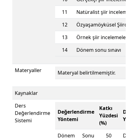
11
Natüralist şiir incelemesi
12
Özyaşamöyküsel Şiirde gö
13
Örnek şiir incelemeleri
14
Dönem sonu sınavı
Materyaller
Materyal belirtilmemiştir.
Kaynaklar
Ders
Katkı
Değerlendirme
Değer
Değerlendirme
Yüzdesi
Yöntemi
Yönte
Sistemi
(%)
Dönem Sonu
50
Döne