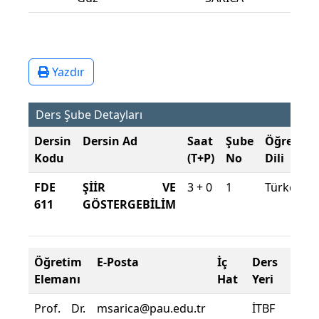
Yazdır
Ders Şube Detayları
Dersin
Dersin Ad
Saat
Şube
Öğretim
Kodu
(T+P)
No
Dili
FDE
ŞİİR VE
3 + 0
1
Türkçe
611
GÖSTERGEBİLİM
Öğretim
E-Posta
İç
Ders
De
Elemanı
Hat
Yeri
Zor
Prof. Dr.
msarica@pau.edu.tr
İTBF
Der