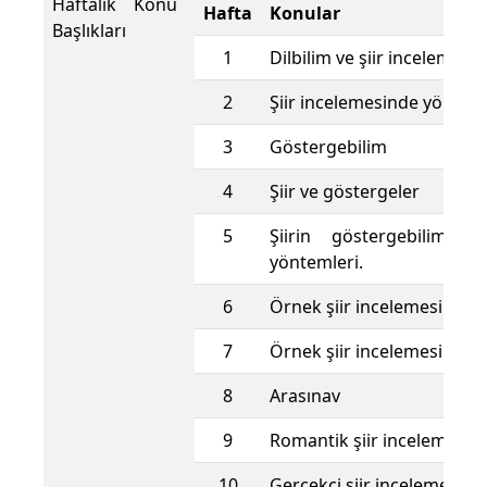
Haftalık Konu
Hafta
Konular
Başlıkları
1
Dilbilim ve şiir incelemesi
2
Şiir incelemesinde yöntem
3
Göstergebilim
4
Şiir ve göstergeler
5
Şiirin göstergebilimsel
yöntemleri.
6
Örnek şiir incelemesi
7
Örnek şiir incelemesi
8
Arasınav
9
Romantik şiir incelemesi
10
Gerçekçi şiir incelemesi