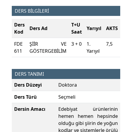
DERS BİLGİLERİ
Ders
T+U
Ders Ad
Yarıyıl
AKTS
Kod
Saat
FDE
ŞİİR VE
3 + 0
1.
7,5
611
GÖSTERGEBİLİM
Yarıyıl
DERS TANIMI
Ders Düzeyi
Doktora
Ders Türü
Seçmeli
Dersin Amacı
Edebiyat ürünlerinin
hemen hemen hepsinde
olduğu gibi şiirin de yoğun
kodlar ve sistemlerle örülü