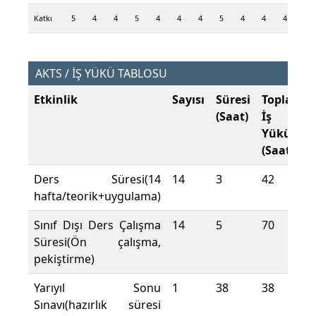
Katkı
5
4
4
5
4
4
4
5
4
4
4
5
AKTS / İŞ YÜKÜ TABLOSU
Etkinlik
Sayısı
Süresi
Toplam
(Saat)
İş
Yükü
(Saat)
Ders Süresi(14
14
3
42
hafta/teorik+uygulama)
Sınıf Dışı Ders Çalışma
14
5
70
Süresi(Ön çalışma,
pekiştirme)
Yarıyıl Sonu
1
38
38
Sınavı(hazırlık süresi