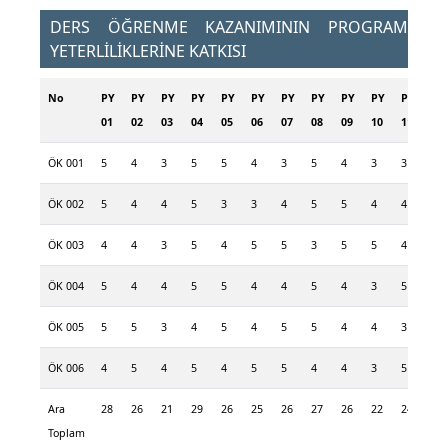
DERS ÖĞRENME KAZANIMININ PROGRAM
YETERLİLİKLERİNE KATKISI
No
PY
PY
PY
PY
PY
PY
PY
PY
PY
PY
PY
PY
01
02
03
04
05
06
07
08
09
10
11
12
ÖK 001
5
4
3
5
5
4
3
5
4
3
3
5
ÖK 002
5
4
4
5
3
3
4
5
5
4
4
5
ÖK 003
4
4
3
5
4
5
5
3
5
5
4
5
ÖK 004
5
4
4
5
5
4
4
5
4
3
5
5
ÖK 005
5
5
3
4
5
4
5
5
4
4
3
5
ÖK 006
4
5
4
5
4
5
5
4
4
3
5
3
Ara
28
26
21
29
26
25
26
27
26
22
24
28
Toplam