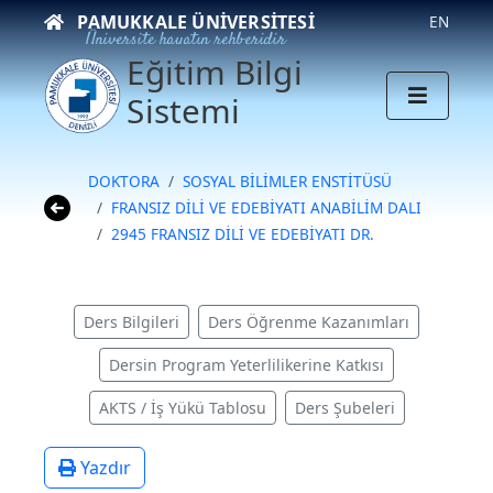
PAMUKKALE ÜNIVERSITESI
EN
Üniversite hayatın rehberidir
Eğitim Bilgi
Sistemi
DOKTORA
SOSYAL BİLİMLER ENSTİTÜSÜ
FRANSIZ DİLİ VE EDEBİYATI ANABİLİM DALI
2945 FRANSIZ DİLİ VE EDEBİYATI DR.
Ders Bilgileri
Ders Öğrenme Kazanımları
Dersin Program Yeterlilikerine Katkısı
AKTS / İş Yükü Tablosu
Ders Şubeleri
Yazdır