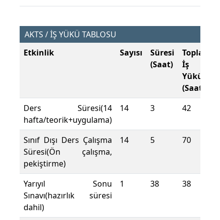
AKTS / İŞ YÜKÜ TABLOSU
Etkinlik
Sayısı
Süresi
Toplam
(Saat)
İş
Yükü
(Saat)
Ders Süresi(14
14
3
42
hafta/teorik+uygulama)
Sınıf Dışı Ders Çalışma
14
5
70
Süresi(Ön çalışma,
pekiştirme)
Yarıyıl Sonu
1
38
38
Sınavı(hazırlık süresi
dahil)