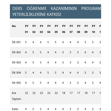
DERS ÖĞRENME KAZANIMININ PROGRAM
YETERLİLİKLERİNE KATKISI
No
PY
PY
PY
PY
PY
PY
PY
PY
PY
PY
PY
PY
01
02
03
04
05
06
07
08
09
10
11
12
ÖK 001
5
4
4
5
5
4
4
4
3
3
3
4
ÖK 002
4
5
5
4
4
3
3
3
4
4
3
3
ÖK 003
4
5
5
4
4
3
3
3
4
4
3
3
ÖK 004
5
4
4
5
5
4
4
4
3
3
3
4
ÖK 005
4
5
5
4
4
4
3
3
4
3
4
4
Ara
22
23
23
22
22
18
17
17
18
17
16
18
Toplam
Katkı
4
5
5
4
4
4
3
3
4
3
3
4