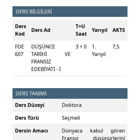
DERS BİLGİLERİ
Ders
T+U
Ders Ad
Yarıyıl
AKTS
Kod
Saat
FDE
DÜŞÜNCE
3 + 0
1.
7,5
607
TARİHİ VE
Yarıyıl
FRANSIZ
EDEBİYATI - I
DERS TANIMI
Ders Düzeyi
Doktora
Ders Türü
Seçmeli
Dersin Amacı
Dünyaca kabul gören
Fransız düşünürlerini