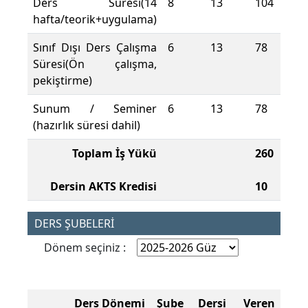
Ders Süresi(14
8
13
104
hafta/teorik+uygulama)
Sınıf Dışı Ders Çalışma
6
13
78
Süresi(Ön çalışma,
pekiştirme)
Sunum / Seminer
6
13
78
(hazırlık süresi dahil)
Toplam İş Yükü
260
Dersin AKTS Kredisi
10
DERS ŞUBELERİ
Dönem seçiniz :
Ders Dönemi
Şube
Dersi Veren