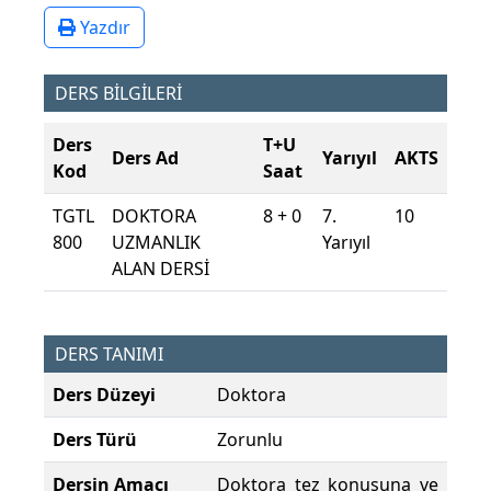
Yazdır
DERS BİLGİLERİ
Ders
T+U
Ders Ad
Yarıyıl
AKTS
Kod
Saat
TGTL
DOKTORA
8 + 0
7.
10
800
UZMANLIK
Yarıyıl
ALAN DERSİ
DERS TANIMI
Ders Düzeyi
Doktora
Ders Türü
Zorunlu
Dersin Amacı
Doktora tez konusuna ve