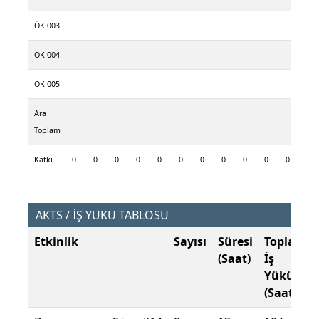
ÖK 003
ÖK 004
ÖK 005
Ara
Toplam
Katkı
0
0
0
0
0
0
0
0
0
0
0
AKTS / İŞ YÜKÜ TABLOSU
Etkinlik
Sayısı
Süresi
Toplam
(Saat)
İş
Yükü
(Saat)