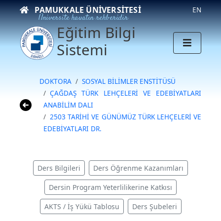
PAMUKKALE ÜNIVERSITESI
EN
Üniversite hayatın rehberidir
Eğitim Bilgi
Sistemi
DOKTORA
SOSYAL BİLİMLER ENSTİTÜSÜ
ÇAĞDAŞ TÜRK LEHÇELERİ VE EDEBİYATLARI
ANABİLİM DALI
2503 TARİHİ VE GÜNÜMÜZ TÜRK LEHÇELERİ VE
EDEBİYATLARI DR.
Ders Bilgileri
Ders Öğrenme Kazanımları
Dersin Program Yeterlilikerine Katkısı
AKTS / İş Yükü Tablosu
Ders Şubeleri