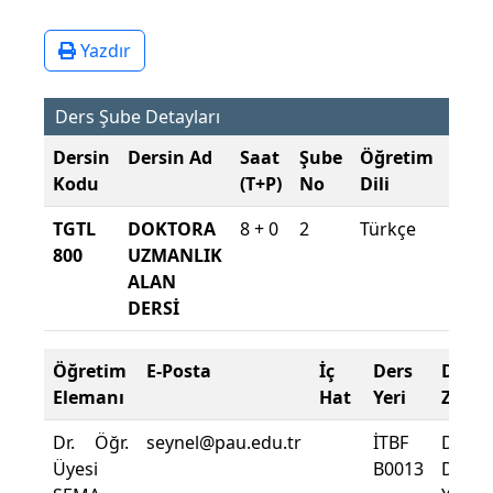
Yazdır
Ders Şube Detayları
Dersin
Dersin Ad
Saat
Şube
Öğretim
Şub
Kodu
(T+P)
No
Dili
Dön
TGTL
DOKTORA
8 + 0
2
Türkçe
2025
800
UZMANLIK
2026
ALAN
Güz
DERSİ
Öğretim
E-Posta
İç
Ders
Deva
Elemanı
Hat
Yeri
Zorun
Dr. Öğr.
seynel@pau.edu.tr
İTBF
Dersi
Üyesi
B0013
Deva