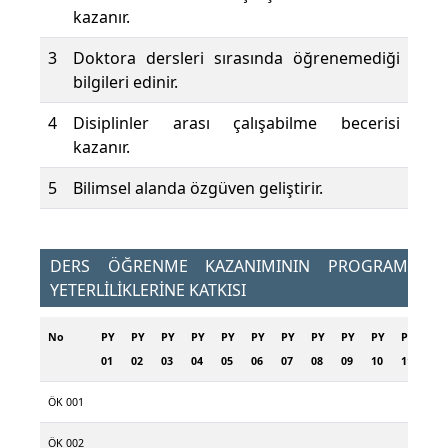
kazanır.
3
Doktora dersleri sırasında öğrenemediği
bilgileri edinir.
4
Disiplinler arası çalışabilme becerisi
kazanır.
5
Bilimsel alanda özgüven geliştirir.
DERS ÖĞRENME KAZANIMININ PROGRAM
YETERLİLİKLERİNE KATKISI
No
PY
PY
PY
PY
PY
PY
PY
PY
PY
PY
PY
01
02
03
04
05
06
07
08
09
10
11
ÖK 001
ÖK 002