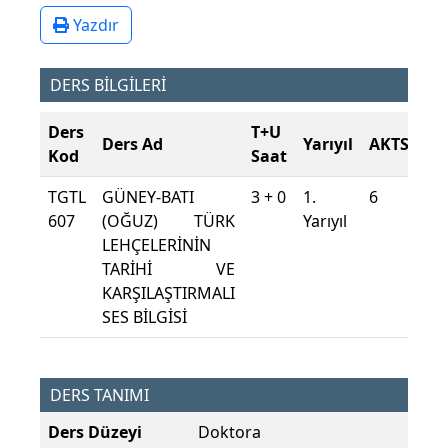
Yazdır
DERS BİLGİLERİ
Ders
T+U
Ders Ad
Yarıyıl
AKTS
Kod
Saat
TGTL
GÜNEY-BATI
3 + 0
1.
6
607
(OĞUZ) TÜRK
Yarıyıl
LEHÇELERİNİN
TARİHİ VE
KARŞILAŞTIRMALI
SES BİLGİSİ
DERS TANIMI
Ders Düzeyi
Doktora