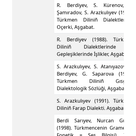
R. Berdiyev, S. Kürenov, K.
Şamıradov, S. Arazkulıyev (1970).
Türkmen Diliniñ Dialektleriniñ
Oçerki, Aşgabat.
R. Berdiyev (1988). Türkmen
Diliniñ Dialektlerinde Ve
Gepleşiklerinde İşlikler, Aşgabat.
S. Arazkulıyev, S. Atanıyazov, R.
Berdiyev, G. Saparova (1977).
Türkmen Diliniñ Gısgaça
Dialektologik Sözlüği, Aşgabat.
S. Arazkulıyev (1991). Türkmen
Diliniñ Farap Dialekti. Aşgabat.
Berdi Sarıyev, Nurcan Güder
(1998). Türkmencenin Grameri (I
Fonetik = Ses Bilgisi). Türk