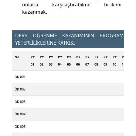
onlarla karşılaştırabilme birikimi
kazanmak.
DERS ÖĞRENME KAZANIMININ PROGRAM
YETERLİLİKLERİNE KATKISI
No
PY
PY
PY
PY
PY
PY
PY
PY
PY
PY
PY
01
02
03
04
05
06
07
08
09
10
11
ÖK 001
ÖK 002
ÖK 003
ÖK 004
ÖK 005