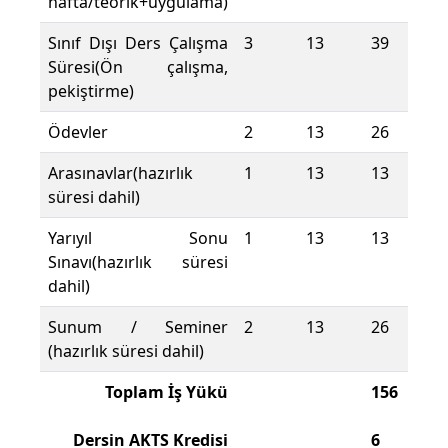
hafta/teorik+uygulama)
Sınıf Dışı Ders Çalışma
3
13
39
Süresi(Ön çalışma,
pekiştirme)
Ödevler
2
13
26
Arasınavlar(hazırlık
1
13
13
süresi dahil)
Yarıyıl Sonu
1
13
13
Sınavı(hazırlık süresi
dahil)
Sunum / Seminer
2
13
26
(hazırlık süresi dahil)
Toplam İş Yükü
156
Dersin AKTS Kredisi
6