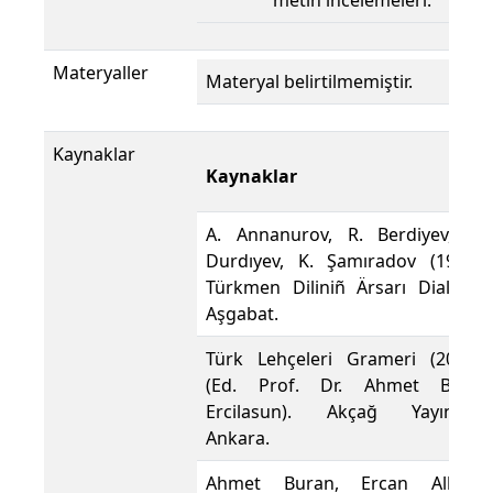
metin incelemeleri.
Materyaller
Materyal belirtilmemiştir.
Kaynaklar
Kaynaklar
A. Annanurov, R. Berdiyev, N.
Durdıyev, K. Şamıradov (1972).
Türkmen Diliniñ Ärsarı Dialekti,
Aşgabat.
Türk Lehçeleri Grameri (2007).
(Ed. Prof. Dr. Ahmet Bican
Ercilasun). Akçağ Yayınları,
Ankara.
Ahmet Buran, Ercan Alkaya