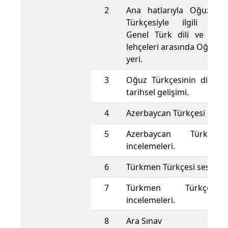
2
Ana hatlarıyla Oğuzlar
Türkçesiyle ilgili bilgi
Genel Türk dili ve yaş
lehçeleri arasında Oğuz T
yeri.
3
Oğuz Türkçesinin dil özel
tarihsel gelişimi.
4
Azerbaycan Türkçesi ses öze
5
Azerbaycan Türkçes
incelemeleri.
6
Türkmen Türkçesi ses özelli
7
Türkmen Türkçesi
incelemeleri.
8
Ara Sınav