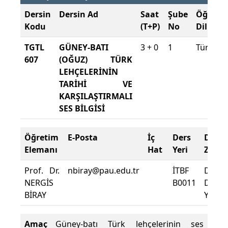
Dersin
Dersin Ad
Saat
Şube
Öğreti
Kodu
(T+P)
No
Dili
TGTL
GÜNEY-BATI
3 + 0
1
Türkçe
607
(OĞUZ) TÜRK
LEHÇELERİNİN
TARİHİ VE
KARŞILAŞTIRMALI
SES BİLGİSİ
Öğretim
E-Posta
İç
Ders
Deva
Elemanı
Hat
Yeri
Zorun
Prof. Dr.
nbiray@pau.edu.tr
İTBF
Dersi
NERGİS
B0011
Deva
BİRAY
Yüzdes
Amaç
Güney-batı Türk lehçelerinin ses