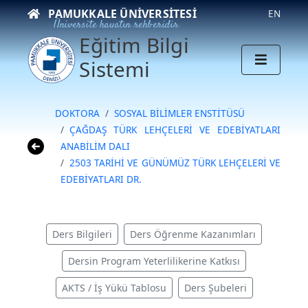
PAMUKKALE ÜNIVERSITESI
EN
Üniversite hayatın rehberidir
Eğitim Bilgi
Sistemi
DOKTORA
SOSYAL BİLİMLER ENSTİTÜSÜ
ÇAĞDAŞ TÜRK LEHÇELERİ VE EDEBİYATLARI
ANABİLİM DALI
2503 TARİHİ VE GÜNÜMÜZ TÜRK LEHÇELERİ VE
EDEBİYATLARI DR.
Ders Bilgileri
Ders Öğrenme Kazanımları
Dersin Program Yeterlilikerine Katkısı
AKTS / İş Yükü Tablosu
Ders Şubeleri