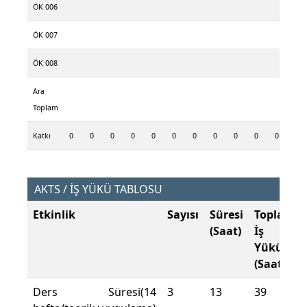
ÖK 006
ÖK 007
ÖK 008
Ara
Toplam
Katkı
0
0
0
0
0
0
0
0
0
0
0
AKTS / İŞ YÜKÜ TABLOSU
Etkinlik
Sayısı
Süresi
Toplam
(Saat)
İş
Yükü
(Saat)
Ders Süresi(14
3
13
39