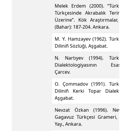
Melek Erdem (2000). “Türkmen
Türkçesinde Akrabalık Terimleri
Üzerine”. Kök Araştırmalar, II/1
(Bahar): 187-204. Ankara.
M. Y. Hamzayev (1962). Türkmen
Diliniñ Sözlüği, Aşgabat.
N. Nartıyev (1994). Türkmen
Dialektologiyasının Esasları,
Çarcev.
O. Çommadov (1991). Türkmen
Diliniñ Kerki Topar Dialektleri,
Aşgabat.
Nevzat Özkan (1996). Nevzat,
Gagavuz Türkçesi Grameri, TDK
Yay., Ankara.