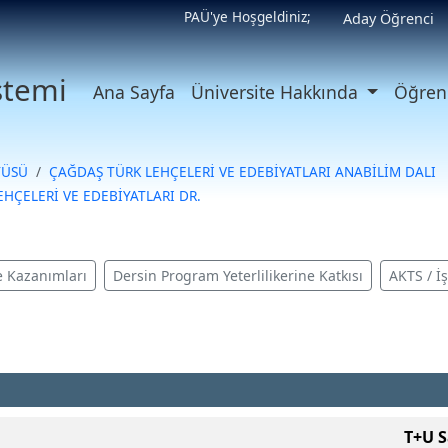
PAÜ'ye Hoşgeldiniz;
Aday Öğrenci
istemi
Ana Sayfa
Üniversite Hakkında
Öğrenc
TÜSÜ
ÇAĞDAŞ TÜRK LEHÇELERİ VE EDEBİYATLARI ANABİLİM DALI
HÇELERİ VE EDEBİYATLARI DR.
 Kazanımları
Dersin Program Yeterlilikerine Katkısı
AKTS / İ
T+U S