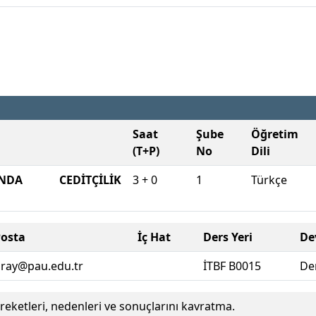
Saat
Şube
Öğretim
(T+P)
No
Dili
NDA CEDİTÇİLİK
3 + 0
1
Türkçe
Posta
İç Hat
Ders Yeri
De
iray@pau.edu.tr
İTBF B0015
De
reketleri, nedenleri ve sonuçlarını kavratma.