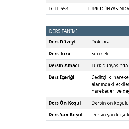
TGTL 653
TÜRK DÜNYASINDA 
DERS TANIMI
Ders Düzeyi
Doktora
Ders Türü
Seçmeli
Dersin Amacı
Türk dünyasında c
Ders İçeriği
Ceditçilik harek
alanındaki etkil
hareketleri ve de
Ders Ön Koşul
Dersin ön koşulu
Ders Yan Koşul
Dersin yan koşul