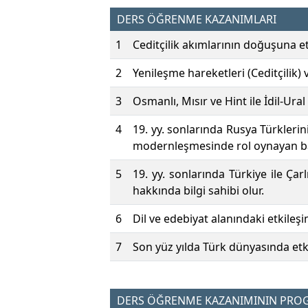
DERS ÖĞRENME KAZANIMLARI
1
Ceditçilik akımlarının doğuşuna etk
2
Yenileşme hareketleri (Ceditçilik) 
3
Osmanlı, Mısır ve Hint ile İdil-Ura
4
19. yy. sonlarında Rusya Türkleri
modernleşmesinde rol oynayan basın
5
19. yy. sonlarında Türkiye ile Çarl
hakkında bilgi sahibi olur.
6
Dil ve edebiyat alanındaki etkileş
7
Son yüz yılda Türk dünyasında etkil
DERS ÖĞRENME KAZANIMININ PROGR