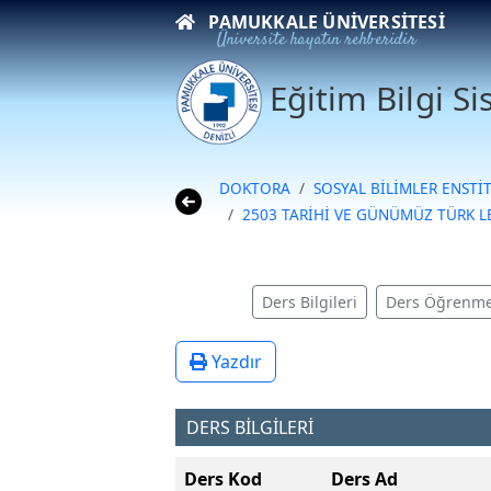
PAMUKKALE ÜNIVERSITESI
Üniversite hayatın rehberidir
Eğitim Bilgi S
DOKTORA
SOSYAL BİLİMLER ENSTİ
2503 TARİHİ VE GÜNÜMÜZ TÜRK LE
Ders Bilgileri
Ders Öğrenme
Yazdır
DERS BİLGİLERİ
Ders Kod
Ders Ad