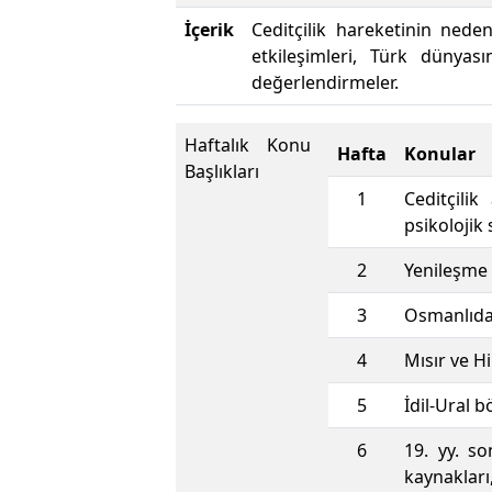
İçerik
Ceditçilik hareketinin nede
etkileşimleri, Türk dünyas
değerlendirmeler.
Haftalık Konu
Hafta
Konular
Başlıkları
1
Ceditçilik
psikolojik 
2
Yenileşme h
3
Osmanlıda
4
Mısır ve H
5
İdil-Ural 
6
19. yy. so
kaynakları