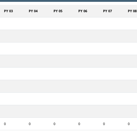
PY 03
PY 04
PY 05
PY 06
PY 07
PY 08
0
0
0
0
0
0