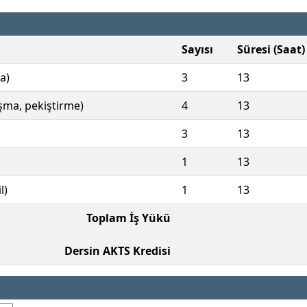
Sayısı
Süresi (Saat)
a)
3
13
ışma, pekiştirme)
4
13
3
13
1
13
l)
1
13
Toplam İş Yükü
Dersin AKTS Kredisi