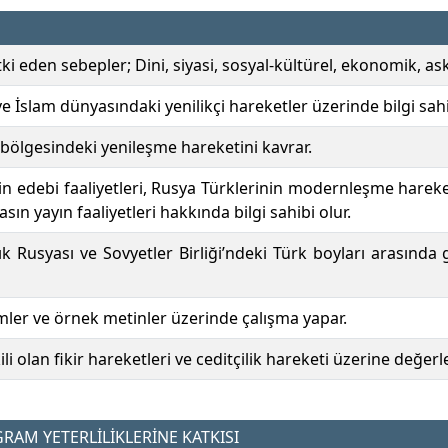
i eden sebepler; Dini, siyasi, sosyal-kültürel, ekonomik, aske
ve İslam dünyasındaki yenilikçi hareketler üzerinde bilgi sahi
l bölgesindeki yenileşme hareketini kavrar.
nin edebi faaliyetleri, Rusya Türklerinin modernleşme hareke
 yayın faaliyetleri hakkında bilgi sahibi olur.
ık Rusyası ve Sovyetler Birliği’ndeki Türk boyları arasında g
imler ve örnek metinler üzerinde çalışma yapar.
i olan fikir hareketleri ve ceditçilik hareketi üzerine değer
AM YETERLİLİKLERİNE KATKISI