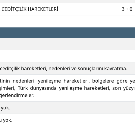
CEDİTÇİLİK HAREKETLERİ
3 + 0
editçilik hareketleri, nedenleri ve sonuçlarını kavratma.
etinin nedenleri, yenileşme hareketleri, bölgelere göre ye
eşimleri, Türk dünyasında yenileşme hareketleri, son yüzyı
ğerlendirmeler.
 yok.
u yok.