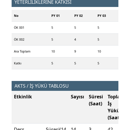
YETERLİLİKLERİNE KATKISI
No
PY 01
PY 02
PY 03
ÖK 001
5
5
5
ÖK 002
5
4
5
Ara Toplam
10
9
10
Katkı
5
5
5
AKTS / İŞ YÜKÜ TABLOSU
Etkinlik
Sayısı
Süresi
Toplam
(Saat)
İş
Yükü
(Saat)
Ders Süresi(14
14
3
42