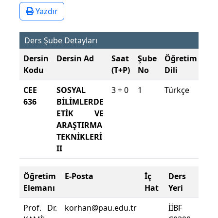
Yazdır
Ders Şube Detayları
Dersin
Dersin Ad
Saat
Şube
Öğretim
Şu
Kodu
(T+P)
No
Dili
Dö
CEE
SOSYAL
3 + 0
1
Türkçe
202
636
BİLİMLERDE
202
ETİK VE
Gü
ARAŞTIRMA
TEKNİKLERİ
II
Öğretim
E-Posta
İç
Ders
Dev
Elemanı
Hat
Yeri
Zoru
Prof. Dr.
korhan@pau.edu.tr
İİBF
Ders