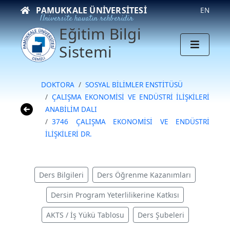
PAMUKKALE ÜNIVERSITESI
EN
Üniversite hayatın rehberidir
Eğitim Bilgi
Sistemi
DOKTORA
SOSYAL BİLİMLER ENSTİTÜSÜ
ÇALIŞMA EKONOMİSİ VE ENDÜSTRİ İLİŞKİLERİ
ANABİLİM DALI
3746 ÇALIŞMA EKONOMİSİ VE ENDÜSTRİ
İLİŞKİLERİ DR.
Ders Bilgileri
Ders Öğrenme Kazanımları
Dersin Program Yeterlilikerine Katkısı
AKTS / İş Yükü Tablosu
Ders Şubeleri