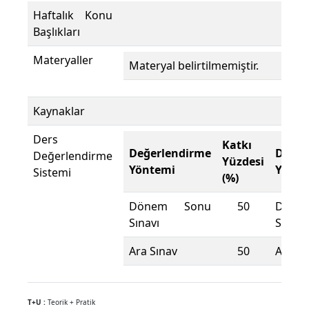
Haftalık Konu
Başlıkları
Materyaller
Materyal belirtilmemiştir.
Kaynaklar
Ders
Katkı
Değerlendirme
Değer
Değerlendirme
Yüzdesi
Yöntemi
Yönte
Sistemi
(%)
Dönem Sonu
50
Döne
Sınavı
Sınavı
Ara Sınav
50
Ara Sı
T+U :
Teorik + Pratik