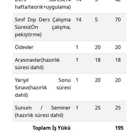
hafta/teorik+uygulama)
Sınıf Dışı Ders Çalışma
14
5
70
Süresi(Ön çalışma,
pekiştirme)
Ödevler
1
20
20
Arasınavlar(hazırlık
1
18
18
süresi dahil)
Yarıyıl Sonu
1
20
20
Sınavı(hazırlık süresi
dahil)
Sunum / Seminer
1
25
25
(hazırlık süresi dahil)
Toplam İş Yükü
195