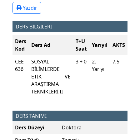
Yazdır
DERS BİLGİLERİ
Ders
T+U
Ders Ad
Yarıyıl
AKTS
Kod
Saat
CEE
SOSYAL
3 + 0
2.
7,5
636
BİLİMLERDE
Yarıyıl
ETİK VE
ARAŞTIRMA
TEKNİKLERİ II
DERS TANIMI
Ders Düzeyi
Doktora