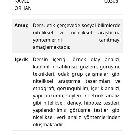
KAMİL
C0308
Dev
ORHAN
Yüzde
Amaç
Ders, etik çerçevede sosyal bilimlerde
niteliksel ve niceliksel araştırma
yöntemlerini tanıtmayı
amaçlamaktadır.
İçerik
Dersin içeriği, örnek olay analizi,
katılımlı / katılımsız gözlem, görüşme
teknikleri, odak grup çalışmaları gibi
niteliksel araştırma tasarımları ve
etnografı, görüngübilim, içerik analizi,
yapı bozumu, söylem / retorik analizi
gibi niteliksel; deney, hipotez testleri,
yapılandırılmış görüşme testler gibi
niceliksel veri analiz yöntemlerinden
oluşmaktadır.