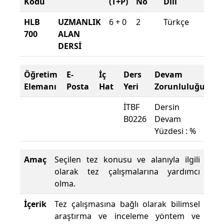
Kodu
(T+P)
No
Dili
Dön
HLB
UZMANLIK
6 + 0
2
Türkçe
2025
700
ALAN
2026
DERSİ
Güz
Öğretim
E-
İç
Ders
Devam
Elemanı
Posta
Hat
Yeri
Zorunluluğu
İTBF
Dersin
B0226
Devam
Yüzdesi : %
Amaç
Seçilen tez konusu ve alanıyla ilgili
olarak tez çalışmalarına yardımcı
olma.
İçerik
Tez çalışmasına bağlı olarak bilimsel
araştırma ve inceleme yöntem ve