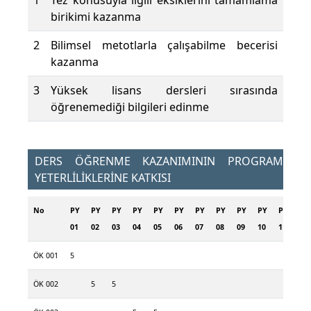
1
Tez konusuyla ilgili eksiklerini tamamlama
birikimi kazanma
2
Bilimsel metotlarla çalışabilme becerisi
kazanma
3
Yüksek lisans dersleri sırasında
öğrenemediği bilgileri edinme
DERS ÖĞRENME KAZANIMININ PROGRAM
YETERLİLİKLERİNE KATKISI
No
PY
PY
PY
PY
PY
PY
PY
PY
PY
PY
PY
01
02
03
04
05
06
07
08
09
10
11
ÖK 001
5
ÖK 002
5
5