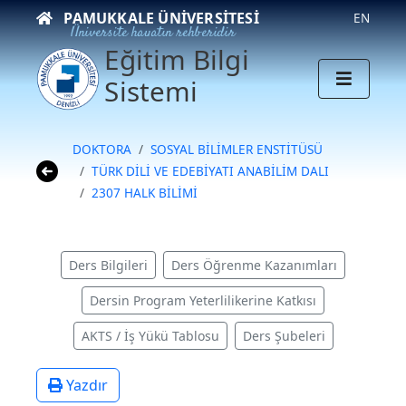
PAMUKKALE ÜNIVERSITESI
EN
Üniversite hayatın rehberidir
Eğitim Bilgi
Sistemi
DOKTORA
SOSYAL BİLİMLER ENSTİTÜSÜ
TÜRK DİLİ VE EDEBİYATI ANABİLİM DALI
2307 HALK BİLİMİ
Ders Bilgileri
Ders Öğrenme Kazanımları
Dersin Program Yeterlilikerine Katkısı
AKTS / İş Yükü Tablosu
Ders Şubeleri
Yazdır