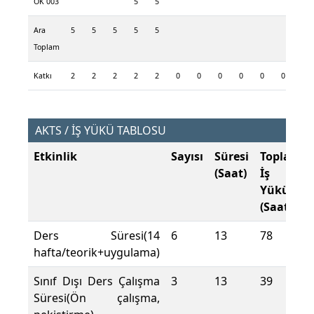
ÖK 003
5
5
Ara
5
5
5
5
5
Toplam
Katkı
2
2
2
2
2
0
0
0
0
0
0
AKTS / İŞ YÜKÜ TABLOSU
Etkinlik
Sayısı
Süresi
Toplam
(Saat)
İş
Yükü
(Saat)
Ders Süresi(14
6
13
78
hafta/teorik+uygulama)
Sınıf Dışı Ders Çalışma
3
13
39
Süresi(Ön çalışma,