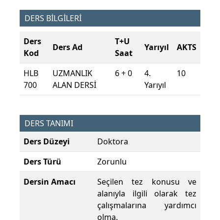
DERS BİLGİLERİ
Ders
T+U
Ders Ad
Yarıyıl
AKTS
Kod
Saat
HLB
UZMANLIK
6 + 0
4.
10
700
ALAN DERSİ
Yarıyıl
DERS TANIMI
Ders Düzeyi
Doktora
Ders Türü
Zorunlu
Dersin Amacı
Seçilen tez konusu ve
alanıyla ilgili olarak tez
çalışmalarına yardımcı
olma.