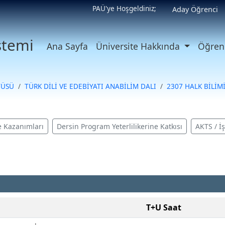
PAÜ'ye Hoşgeldiniz;
Aday Öğrenci
istemi
Ana Sayfa
Üniversite Hakkında
Öğrenc
TÜSÜ
TÜRK DİLİ VE EDEBİYATI ANABİLİM DALI
2307 HALK BİLİM
 Kazanımları
Dersin Program Yeterlilikerine Katkısı
AKTS / İ
T+U Saat