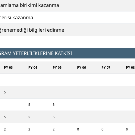
tamamlama birikimi kazanma
ecerisi kazanma
öğrenemediği bilgileri edinme
AM YETERLİLİKLERİNE KATKISI
PY 03
PY 04
PY 05
PY 06
PY 07
PY 08
5
5
5
5
5
5
2
2
2
0
0
0