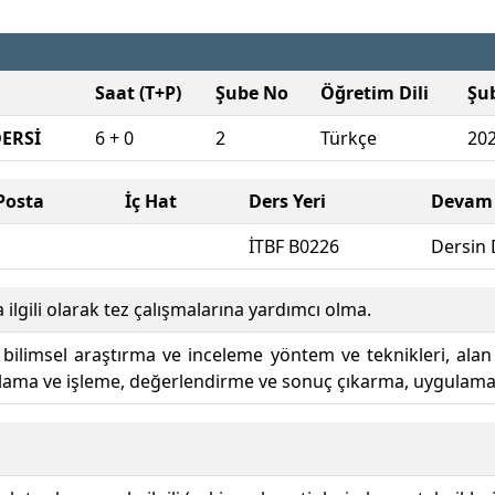
Saat (T+P)
Şube No
Öğretim Dili
Şu
ERSİ
6 + 0
2
Türkçe
20
Posta
İç Hat
Ders Yeri
Devam 
İTBF B0226
Dersin 
 ilgili olarak tez çalışmalarına yardımcı olma.
 bilimsel araştırma ve inceleme yöntem ve teknikleri, alan
plama ve işleme, değerlendirme ve sonuç çıkarma, uygulamal