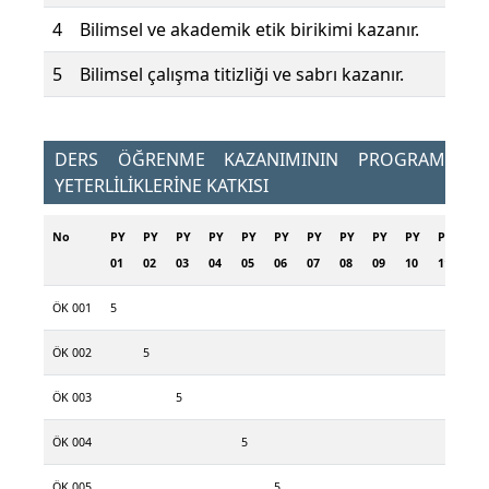
4
Bilimsel ve akademik etik birikimi kazanır.
5
Bilimsel çalışma titizliği ve sabrı kazanır.
DERS ÖĞRENME KAZANIMININ PROGRAM
YETERLİLİKLERİNE KATKISI
No
PY
PY
PY
PY
PY
PY
PY
PY
PY
PY
PY
01
02
03
04
05
06
07
08
09
10
11
ÖK 001
5
ÖK 002
5
ÖK 003
5
ÖK 004
5
ÖK 005
5