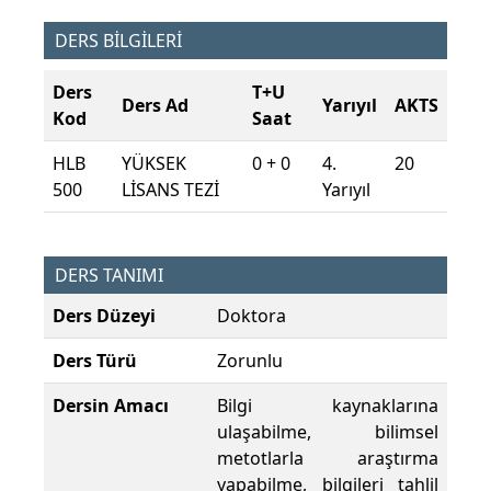
DERS BİLGİLERİ
Ders
T+U
Ders Ad
Yarıyıl
AKTS
Kod
Saat
HLB
YÜKSEK
0 + 0
4.
20
500
LİSANS TEZİ
Yarıyıl
DERS TANIMI
Ders Düzeyi
Doktora
Ders Türü
Zorunlu
Dersin Amacı
Bilgi kaynaklarına
ulaşabilme, bilimsel
metotlarla araştırma
yapabilme, bilgileri tahlil