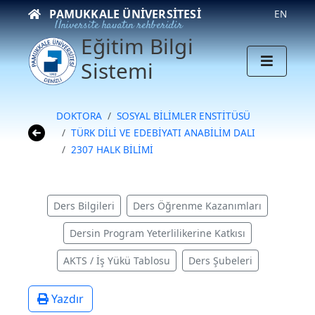
PAMUKKALE ÜNIVERSITESI
EN
Üniversite hayatın rehberidir
Eğitim Bilgi
Sistemi
DOKTORA
SOSYAL BİLİMLER ENSTİTÜSÜ
TÜRK DİLİ VE EDEBİYATI ANABİLİM DALI
2307 HALK BİLİMİ
Ders Bilgileri
Ders Öğrenme Kazanımları
Dersin Program Yeterlilikerine Katkısı
AKTS / İş Yükü Tablosu
Ders Şubeleri
Yazdır