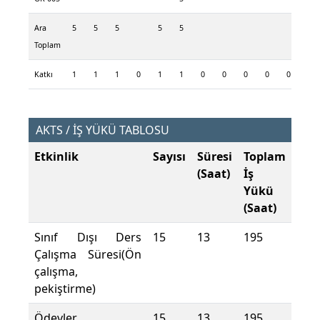
Ara
5
5
5
5
5
Toplam
Katkı
1
1
1
0
1
1
0
0
0
0
0
AKTS / İŞ YÜKÜ TABLOSU
Etkinlik
Sayısı
Süresi
Toplam
(Saat)
İş
Yükü
(Saat)
Sınıf Dışı Ders
15
13
195
Çalışma Süresi(Ön
çalışma,
pekiştirme)
Ödevler
15
13
195