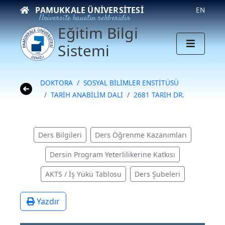
PAMUKKALE ÜNIVERSITESI
EN
Üniversite hayatın rehberidir
Eğitim Bilgi
Sistemi
DOKTORA
SOSYAL BİLİMLER ENSTİTÜSÜ
TARİH ANABİLİM DALI
2681 TARİH DR.
Ders Bilgileri
Ders Öğrenme Kazanımları
Dersin Program Yeterlilikerine Katkısı
AKTS / İş Yükü Tablosu
Ders Şubeleri
Yazdır