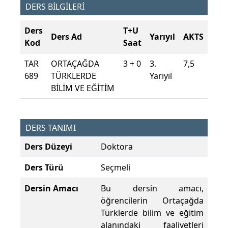
DERS BİLGİLERİ
Ders
T+U
Ders Ad
Yarıyıl
AKTS
Kod
Saat
TAR
ORTAÇAĞDA
3 + 0
3.
7,5
689
TÜRKLERDE
Yarıyıl
BİLİM VE EĞİTİM
DERS TANIMI
Ders Düzeyi
Doktora
Ders Türü
Seçmeli
Dersin Amacı
Bu dersin amacı,
öğrencilerin Ortaçağda
Türklerde bilim ve eğitim
alanındaki faaliyetleri