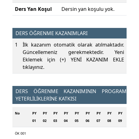
Ders Yan Koşul
Dersin yan koşulu yok.
DERS ÖĞRENME KAZANIMLARI
1
İlk kazanım otomatik olarak atılmaktadır.
Güncellemeniz gerekmektedir. Yeni
Eklemek için (+) YENİ KAZANIM EKLE
tıklayınız.
DERS ÖĞRENME KAZANIMININ PROGRAM
YETERLİLİKLERİNE KATKISI
No
PY
PY
PY
PY
PY
PY
PY
PY
PY
01
02
03
04
05
06
07
08
09
ÖK 001