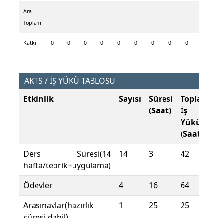
Ara
Toplam
Katkı
0
0
0
0
0
0
0
0
0
AKTS / İŞ YÜKÜ TABLOSU
Etkinlik
Sayısı
Süresi
Toplam
(Saat)
İş
Yükü
(Saat)
Ders Süresi(14
14
3
42
hafta/teorik+uygulama)
Ödevler
4
16
64
Arasınavlar(hazırlık
1
25
25
süresi dahil)