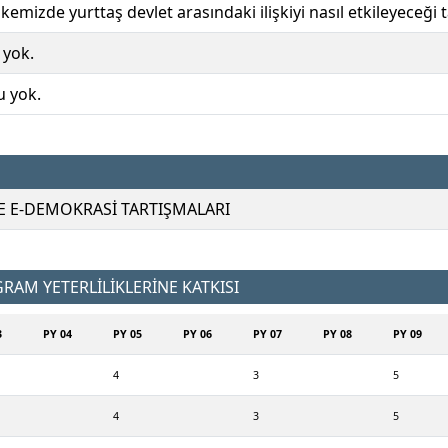
emizde yurttaş devlet arasındaki ilişkiyi nasıl etkileyeceği ta
 yok.
u yok.
 VE E-DEMOKRASİ TARTIŞMALARI
AM YETERLİLİKLERİNE KATKISI
3
PY 04
PY 05
PY 06
PY 07
PY 08
PY 09
4
3
5
4
3
5