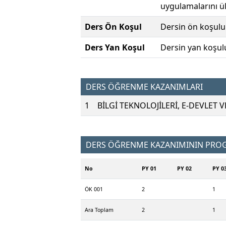
uygulamalarını ülk
Ders Ön Koşul
Dersin ön koşulu
Ders Yan Koşul
Dersin yan koşul
DERS ÖĞRENME KAZANIMLARI
1
BİLGİ TEKNOLOJİLERİ, E-DEVLET
DERS ÖĞRENME KAZANIMININ PROGR
No
PY 01
PY 02
PY 0
ÖK 001
2
1
Ara Toplam
2
1