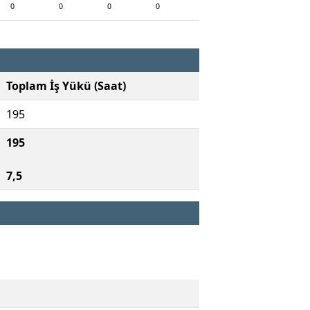
0
0
0
0
Toplam İş Yükü (Saat)
195
195
7,5