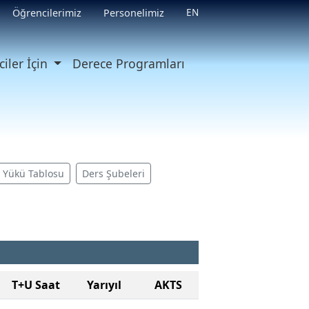
EN
Öğrencilerimiz
Personelimiz
iler İçin
Derece Programları
ş Yükü Tablosu
Ders Şubeleri
T+U Saat
Yarıyıl
AKTS