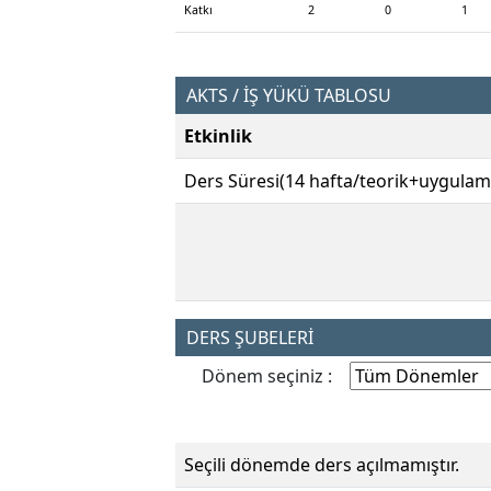
Katkı
2
0
1
AKTS / İŞ YÜKÜ TABLOSU
Etkinlik
Ders Süresi(14 hafta/teorik+uygulam
DERS ŞUBELERİ
Dönem seçiniz :
Seçili dönemde ders açılmamıştır.