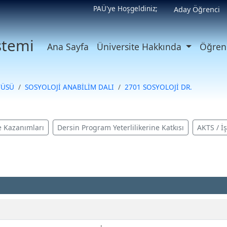
PAÜ'ye Hoşgeldiniz;
Aday Öğrenci
istemi
Ana Sayfa
Üniversite Hakkında
Öğrenc
TÜSÜ
SOSYOLOJİ ANABİLİM DALI
2701 SOSYOLOJİ DR.
 Kazanımları
Dersin Program Yeterlilikerine Katkısı
AKTS / İ