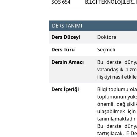
SOS 654
BİLGİ TEKNOLOJİLERİ
DERS TANIMI
Ders Düzeyi
Doktora
Ders Türü
Seçmeli
Dersin Amacı
Bu derste dünyad
vatandaşlık hizm
ilişkiyi nasıl etk
Ders İçeriği
Bilgi toplumu ol
toplumunun yüksel
önemli değişikl
ulaşabilmek için 
tanımlamaktadır 
Bu derste dünya
tartışılacak. E-D