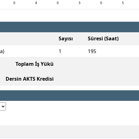
0
4
0
3
0
5
Sayısı
Süresi (Saat)
a)
1
195
Toplam İş Yükü
Dersin AKTS Kredisi