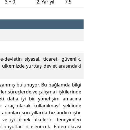
3 + 0
2. Yarıyıl
7,5
evletin siyasal, ticaret, güvenlik,
ı ülkemizde yurttaş devlet arasındaki
azanmış bulunuyor. Bu bağlamda bilgi
er süreçlerde ve çalışma ilişkilerinde
eti daha iyi bir yönetişim amacına
bir araç olarak kullanılması’ şeklinde
dımları son yıllarda hızlandırmıştır.
 ve iyi örnek ülkelerin deneyimleri
gibi boyutlar incelenecek. E-demokrasi