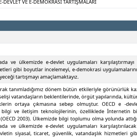
, E-DEVLET VE E-DEMOKRASİ TARTIŞMALARI
a ve ülkemizde e-devlet uygulamaları karşılaştırmayı e-d
etleri gibi boyutlar incelemeyi, e-demokrasi uygulamaların
ileyeceği tartışmayı amaçlamaktayız.
arak tanımladığımız dönem bütün etkileriyle görünürlük k
işi vatandaşların beklentilerinde, örgüt yapılarında, kültürl
iklerin ortaya çıkmasına sebep olmuştur. OECD e -devl
bilgi ve iletişim teknolojilerinin, özelliklede İnternetin 
(OECD 2003). Ülkemizde bilgi toplumu olma yolunda attığı a
da ve ülkemizde e-devlet uygulamaları karşılaştırılacak
evletin siyasal, ticaret, güvenlik, vatandaşlık hizmetleri 