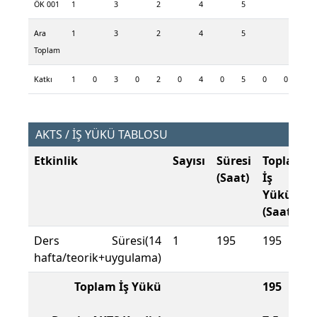
ÖK 001
1
3
2
4
5
Ara
1
3
2
4
5
Toplam
Katkı
1
0
3
0
2
0
4
0
5
0
0
0
AKTS / İŞ YÜKÜ TABLOSU
Etkinlik
Sayısı
Süresi
Toplam
(Saat)
İş
Yükü
(Saat)
Ders Süresi(14
1
195
195
hafta/teorik+uygulama)
Toplam İş Yükü
195