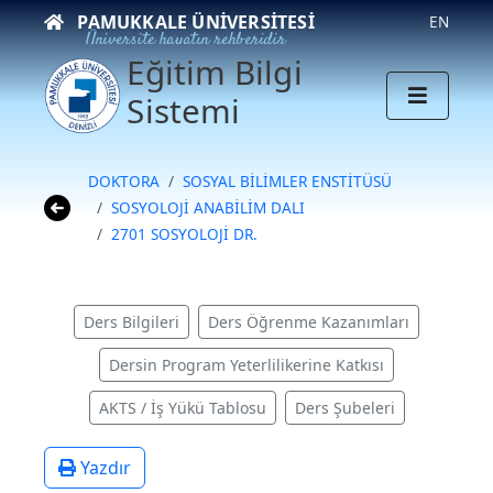
PAMUKKALE ÜNIVERSITESI
EN
Üniversite hayatın rehberidir
Eğitim Bilgi
Sistemi
DOKTORA
SOSYAL BİLİMLER ENSTİTÜSÜ
SOSYOLOJİ ANABİLİM DALI
2701 SOSYOLOJİ DR.
Ders Bilgileri
Ders Öğrenme Kazanımları
Dersin Program Yeterlilikerine Katkısı
AKTS / İş Yükü Tablosu
Ders Şubeleri
Yazdır