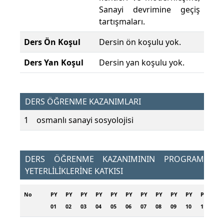
Sanayi devrimine geçiş
tartışmaları.
Ders Ön Koşul
Dersin ön koşulu yok.
Ders Yan Koşul
Dersin yan koşulu yok.
DERS ÖĞRENME KAZANIMLARI
1
osmanlı sanayi sosyolojisi
DERS ÖĞRENME KAZANIMININ PROGRAM
YETERLİLİKLERİNE KATKISI
No
PY
PY
PY
PY
PY
PY
PY
PY
PY
PY
PY
PY
01
02
03
04
05
06
07
08
09
10
11
12