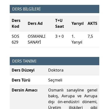
DERS BİLGİLERİ
Ders
T+U
Ders Ad
Yarıyıl
AKTS
Kod
Saat
SOS
OSMANLI
3 + 0
1.
7,5
629
SANAYİ
Yarıyıl
DERS TANIMI
Ders Düzeyi
Doktora
Ders Türü
Seçmeli
Dersin Amacı
Osmanlı sanayiine genel
bakış, Avrupa ve Avrupa
dışı ön-endüstri dönemi,
Üretim ilişkileri gibi