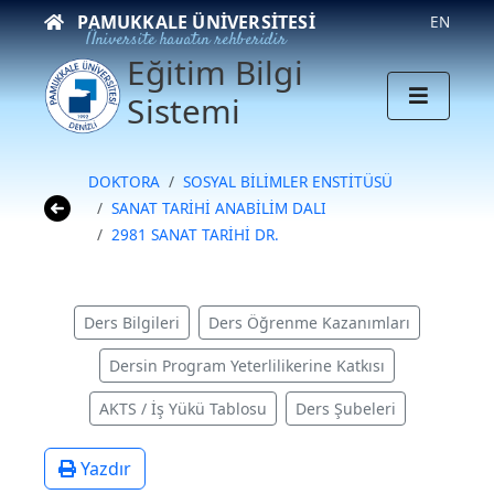
PAMUKKALE ÜNIVERSITESI
EN
Üniversite hayatın rehberidir
Eğitim Bilgi
Sistemi
DOKTORA
SOSYAL BİLİMLER ENSTİTÜSÜ
SANAT TARİHİ ANABİLİM DALI
2981 SANAT TARİHİ DR.
Ders Bilgileri
Ders Öğrenme Kazanımları
Dersin Program Yeterlilikerine Katkısı
AKTS / İş Yükü Tablosu
Ders Şubeleri
Yazdır