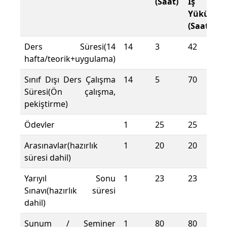
(Saat)
İş
Yükü
(Saat)
Ders Süresi(14
14
3
42
hafta/teorik+uygulama)
Sınıf Dışı Ders Çalışma
14
5
70
Süresi(Ön çalışma,
pekiştirme)
Ödevler
1
25
25
Arasınavlar(hazırlık
1
20
20
süresi dahil)
Yarıyıl Sonu
1
23
23
Sınavı(hazırlık süresi
dahil)
Sunum / Seminer
1
80
80