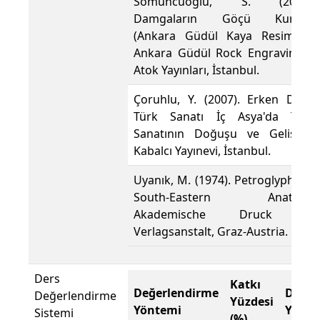
Somuncuoğlu, S. (2012).
Damgaların Göçü Kurgan
(Ankara Güdül Kaya Resimleri-
Ankara Güdül Rock Engravings),
Atok Yayınları, İstanbul.
Çoruhlu, Y. (2007). Erken Devir
Türk Sanatı İç Asya'da Türk
Sanatının Doğuşu ve Gelişimi,
Kabalcı Yayınevi, İstanbul.
Uyanık, M. (1974). Petroglyphs of
South-Eastern Anatolia,
Akademische Druck u.
Verlagsanstalt, Graz-Austria.
Ders
Katkı
Değerlendirme
Değer
Değerlendirme
Yüzdesi
Yöntemi
Yönte
Sistemi
(%)