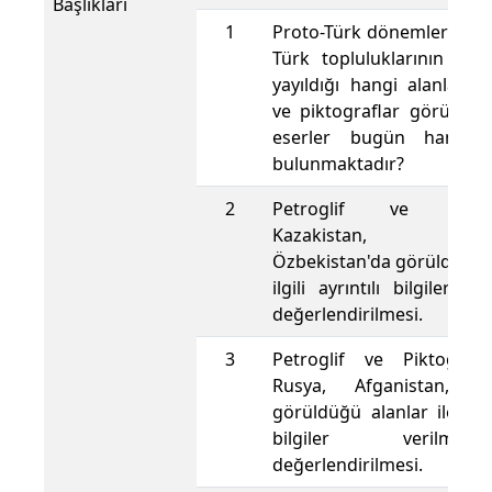
Başlıkları
1
Proto-Türk dönemlerinde
Türk topluluklarının ve b
yayıldığı hangi alanlarda
ve piktograflar görülmek
eserler bugün hangi ü
bulunmaktadır?
2
Petroglif ve Piktogr
Kazakistan, Kırgı
Özbekistan'da görüldüğü a
ilgili ayrıntılı bilgiler ve
değerlendirilmesi.
3
Petroglif ve Piktografl
Rusya, Afganistan, Pa
görüldüğü alanlar ile ilgili
bilgiler verilm
değerlendirilmesi.