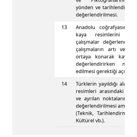
ve Piktograflarının t
yönden ve tarihlendirme 
değerlendirilmesi.
13
Anadolu coğrafyasında 
kaya resimlerini ko
çalışmalar değerlendirile
çalışmaların artı ve eks
ortaya konarak kaya re
değerlendirirken neler
edilmesi gerektiği açıklana
14
Türklerin yayıldığı alanla
resimleri arasındaki benz
ve ayrılan noktaların he
değerlendirilmesi amaçla
(Teknik, Tarihlendirme, S
Kültürel vb.).