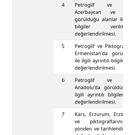
4
Petroglif ve Piktogr
Azerbaycan ve Moğol
görüldüğü alanlar ile ilgili
bilgiler verilm
değerlendirilmesi.
5
Petroglif ve Piktograflar
Ermenistan'da görüldüğ
ile ilgili ayrıntılı bilgiler v
değerlendirilmesi.
6
Petroglif ve Piktogr
Anadolu'da görüldüğü al
ilgili ayrıntılı bilgiler ve
değerlendirilmesi.
7
Kars, Erzurum, Erzincan 
ve piktograflarının t
yönden ve tarihlendirme 