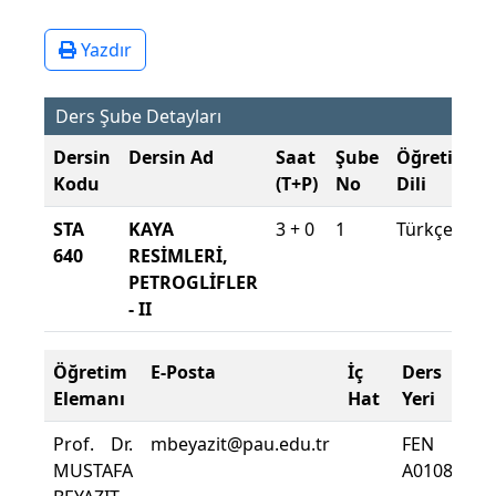
Yazdır
Ders Şube Detayları
Dersin
Dersin Ad
Saat
Şube
Öğretim
Kodu
(T+P)
No
Dili
STA
KAYA
3 + 0
1
Türkçe
640
RESİMLERİ,
PETROGLİFLER
- II
Öğretim
E-Posta
İç
Ders
De
Elemanı
Hat
Yeri
Zo
Prof. Dr.
mbeyazit@pau.edu.tr
FEN
De
MUSTAFA
A0108
De