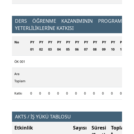
DERS ÖĞRENME KAZANIMININ PROGRAM
YETERLİLİKLERİNE KATKISI
No
PY
PY
PY
PY
PY
PY
PY
PY
PY
PY
PY
01
02
03
04
05
06
07
08
09
10
11
ÖK 001
Ara
Toplam
Katkı
0
0
0
0
0
0
0
0
0
0
0
AKTS / İŞ YÜKÜ TABLOSU
Etkinlik
Sayısı
Süresi
Toplam