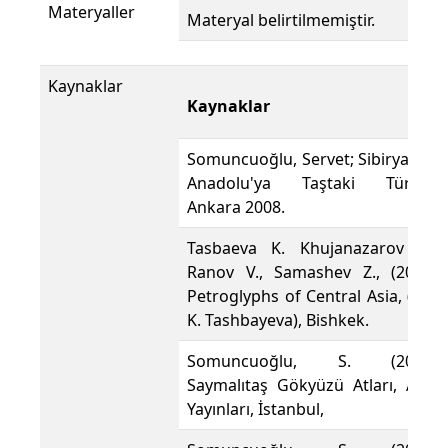
Materyaller
Materyal belirtilmemiştir.
Kaynaklar
Kaynaklar
Somuncuoğlu, Servet; Sibirya'dan
Anadolu'ya Taştaki Türkler,
Ankara 2008.
Tasbaeva K. Khujanazarov M.,
Ranov V., Samashev Z., (2001).
Petroglyphs of Central Asia, (edt.
K. Tashbayeva), Bishkek.
Somuncuoğlu, S. (2011).
Saymalıtaş Gökyüzü Atları, Atok
Yayınları, İstanbul,