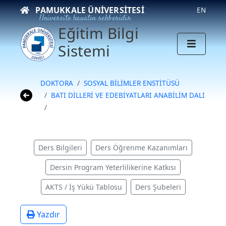
PAMUKKALE ÜNIVERSITESI
EN
Üniversite hayatın rehberidir
Eğitim Bilgi
Sistemi
DOKTORA
SOSYAL BİLİMLER ENSTİTÜSÜ
BATI DİLLERİ VE EDEBİYATLARI ANABİLİM DALI
Ders Bilgileri
Ders Öğrenme Kazanımları
Dersin Program Yeterlilikerine Katkısı
AKTS / İş Yükü Tablosu
Ders Şubeleri
Yazdır