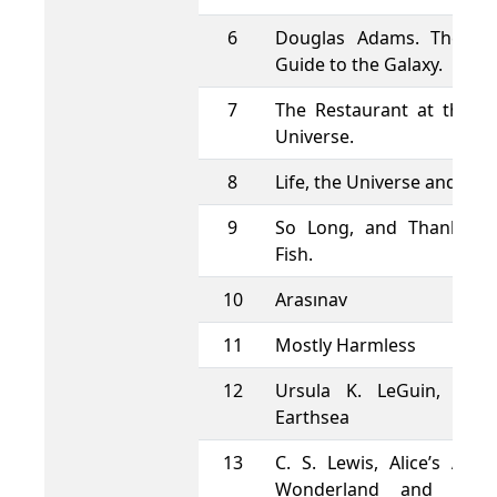
6
Douglas Adams. The Hit
Guide to the Galaxy.
7
The Restaurant at the e
Universe.
8
Life, the Universe and Eve
9
So Long, and Thanks fo
Fish.
10
Arasınav
11
Mostly Harmless
12
Ursula K. LeGuin, A W
Earthsea
13
C. S. Lewis, Alice’s Adve
Wonderland and Thro