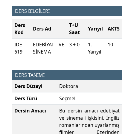
DERS BİLGİLERİ
Ders
T+U
Ders Ad
Yarıyıl
AKTS
Kod
Saat
IDE
EDEBİYAT VE
3 + 0
1.
10
619
SİNEMA
Yarıyıl
DERS TANIMI
Ders Düzeyi
Doktora
Ders Türü
Seçmeli
Dersin Amacı
Bu dersin amacı edebiyat
ve sinema ilişkisini, İngiliz
romanlarından uyarlanmış
filmler üzerinden