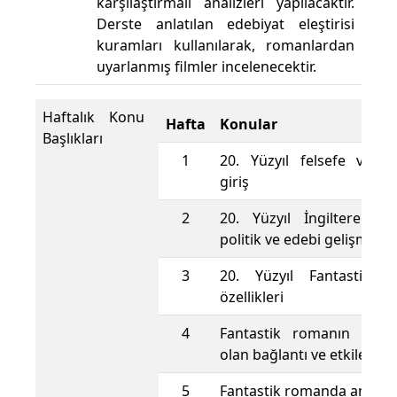
karşılaştırmalı analizleri yapılacaktır.
Derste anlatılan edebiyat eleştirisi
kuramları kullanılarak, romanlardan
uyarlanmış filmler incelenecektir.
Haftalık Konu
Hafta
Konular
Başlıkları
1
20. Yüzyıl felsefe ve ide
giriş
2
20. Yüzyıl İngiltere'sind
politik ve edebi gelişmeler
3
20. Yüzyıl Fantastik R
özellikleri
4
Fantastik romanın diğer
olan bağlantı ve etkileşiml
5
Fantastik romanda anlatı t