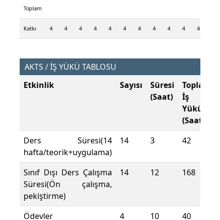
Toplam
Katkı
4
4
4
4
4
4
4
4
4
4
4
4
AKTS / İŞ YÜKÜ TABLOSU
Etkinlik
Sayısı
Süresi
Toplam
(Saat)
İş
Yükü
(Saat)
Ders Süresi(14
14
3
42
hafta/teorik+uygulama)
Sınıf Dışı Ders Çalışma
14
12
168
Süresi(Ön çalışma,
pekiştirme)
Ödevler
4
10
40