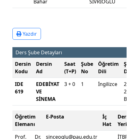
Bahar
SİVRİOĞLU
Yazdır
Ders Şube Detayları
Dersin
Dersin
Saat
Şube
Öğretim
Şube
Kodu
Ad
(T+P)
No
Dili
Döne
IDE
EDEBİYAT
3 + 0
1
İngilizce
2015-
619
VE
2016
SİNEMA
Bahar
Öğretim
E-Posta
İç
Ders
Elemanı
Hat
Yeri
Prof. Dr.
sinceoglu@pau.edu.tr
İTBF