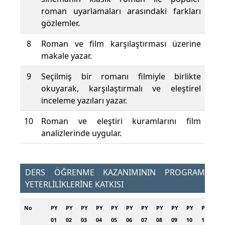
roman uyarlamaları arasındaki farkları
gözlemler.
8
Roman ve film karşılaştırması üzerine
makale yazar.
9
Seçilmiş bir romanı filmiyle birlikte
okuyarak, karşılaştırmalı ve eleştirel
inceleme yazıları yazar.
10
Roman ve eleştiri kuramlarını film
analizlerinde uygular.
DERS ÖĞRENME KAZANIMININ PROGRAM
YETERLİLİKLERİNE KATKISI
No
PY
PY
PY
PY
PY
PY
PY
PY
PY
PY
PY
PY
01
02
03
04
05
06
07
08
09
10
11
12