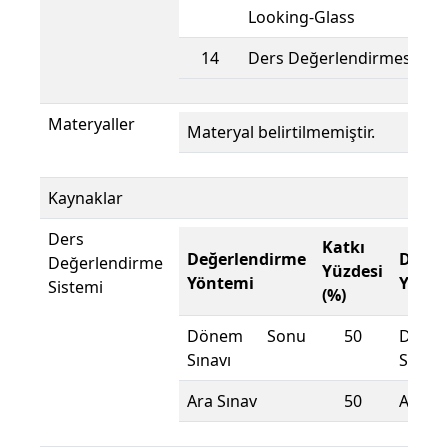
Looking-Glass
14
Ders Değerlendirmesi
Materyaller
Materyal belirtilmemiştir.
Kaynaklar
Ders
Katkı
Değerlendirme
Değer
Değerlendirme
Yüzdesi
Yöntemi
Yönte
Sistemi
(%)
Dönem Sonu
50
Döne
Sınavı
Sınavı
Ara Sınav
50
Ara Sı