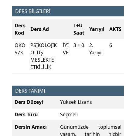
DERS BİLGİLERİ
Ders
T+U
Ders Ad
Yarıyıl
AKTS
Kod
Saat
OKO
PSİKOLOJİK İYİ
3 + 0
2.
6
573
OLUŞ VE
Yarıyıl
MESLEKTE
ETKİLİLİK
DERS TANIMI
Ders Düzeyi
Yüksek Lisans
Ders Türü
Seçmeli
Dersin Amacı
Günümüzde toplumsal
yaşam, tarihin hiçbir