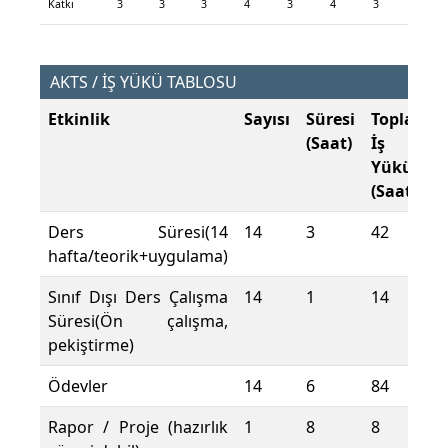
Katkı
3
3
3
4
3
4
3
AKTS / İŞ YÜKÜ TABLOSU
Etkinlik
Sayısı
Süresi
Toplam
(Saat)
İş
Yükü
(Saat)
Ders Süresi(14
14
3
42
hafta/teorik+uygulama)
Sınıf Dışı Ders Çalışma
14
1
14
Süresi(Ön çalışma,
pekiştirme)
Ödevler
14
6
84
Rapor / Proje (hazırlık
1
8
8