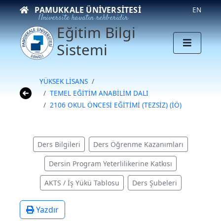
PAMUKKALE ÜNIVERSITESI
EN
Üniversite hayatın rehberidir
Eğitim Bilgi
Sistemi
YÜKSEK LİSANS
TEMEL EĞİTİM ANABİLİM DALI
2106 OKUL ÖNCESİ EĞİTİMİ (TEZSİZ) (İÖ)
Ders Bilgileri
Ders Öğrenme Kazanımları
Dersin Program Yeterlilikerine Katkısı
AKTS / İş Yükü Tablosu
Ders Şubeleri
Yazdır