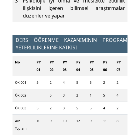
3
Psikolojik iyi olma ve meslekte etkililik
ilişkisini içeren bilimsel araştırmalar
düzenler ve yapar
DERS ÖĞRENME KAZANIMININ PROGRAM
YETERLİLİKLERİNE KATKISI
No
PY
PY
PY
PY
PY
PY
PY
01
02
03
04
05
06
07
ÖK 001
5
2
4
5
3
2
2
ÖK 002
5
3
2
1
5
4
ÖK 003
5
2
3
5
5
4
2
Ara
10
9
10
12
9
11
8
Toplam