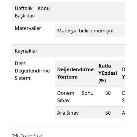
Haftalık Konu
Başlıkları
Materyaller
Materyal belirtilmemiştir.
Kaynaklar
Ders
Katkı
Değerlendirme
Değer
Değerlendirme
Yüzdesi
Yöntemi
Yönte
Sistemi
(%)
Dönem Sonu
50
Döne
Sınavı
Sınavı
Ara Sınav
50
Ara Sı
T+U :
Teorik + Pratik