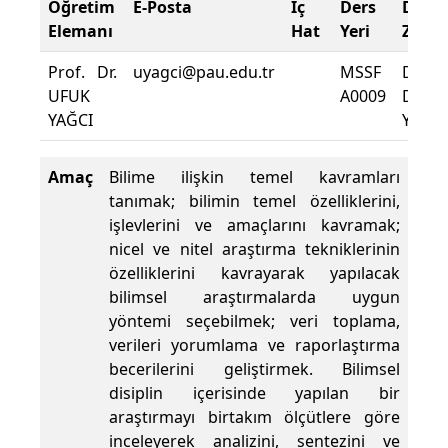
Öğretim
E-Posta
İç
Ders
Deva
Elemanı
Hat
Yeri
Zorun
Prof. Dr.
uyagci@pau.edu.tr
MSSF
Dersi
UFUK
A0009
Deva
YAĞCI
Yüzdes
Amaç
Bilime ilişkin temel kavramları
tanımak; bilimin temel özelliklerini,
işlevlerini ve amaçlarını kavramak;
nicel ve nitel araştırma tekniklerinin
özelliklerini kavrayarak yapılacak
bilimsel araştırmalarda uygun
yöntemi seçebilmek; veri toplama,
verileri yorumlama ve raporlaştırma
becerilerini geliştirmek. Bilimsel
disiplin içerisinde yapılan bir
araştırmayı birtakım ölçütlere göre
inceleyerek analizini, sentezini ve