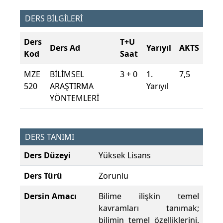
DERS BİLGİLERİ
Ders
T+U
Ders Ad
Yarıyıl
AKTS
Kod
Saat
MZE
BİLİMSEL
3 + 0
1.
7,5
520
ARAŞTIRMA
Yarıyıl
YÖNTEMLERİ
DERS TANIMI
Ders Düzeyi
Yüksek Lisans
Ders Türü
Zorunlu
Dersin Amacı
Bilime ilişkin temel
kavramları tanımak;
bilimin temel özelliklerini,