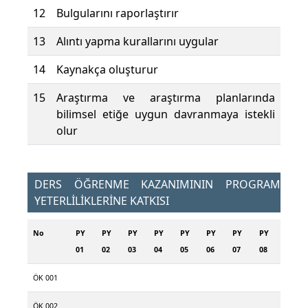
12
Bulgularını raporlaştırır
13
Alıntı yapma kurallarını uygular
14
Kaynakça oluşturur
15
Araştırma ve araştırma planlarında
bilimsel etiğe uygun davranmaya istekli
olur
DERS ÖĞRENME KAZANIMININ PROGRAM
YETERLİLİKLERİNE KATKISI
No
PY
PY
PY
PY
PY
PY
PY
PY
01
02
03
04
05
06
07
08
ÖK 001
ÖK 002