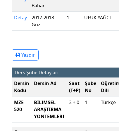
Bahar
Detay
2017-2018
1
UFUK YAĞCI
Güz
Yazdır
Ders Şube Detayları
Dersin
Dersin Ad
Saat
Şube
Öğretim
Şu
Kodu
(T+P)
No
Dili
D
MZE
BİLİMSEL
3 + 0
1
Türkçe
20
520
ARAŞTIRMA
20
YÖNTEMLERİ
Ba