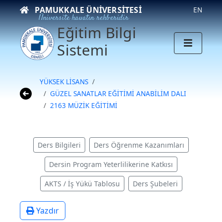
PAMUKKALE ÜNIVERSITESI
EN
Üniversite hayatın rehberidir
Eğitim Bilgi
Sistemi
YÜKSEK LİSANS
GÜZEL SANATLAR EĞİTİMİ ANABİLİM DALI
2163 MÜZİK EĞİTİMİ
Ders Bilgileri
Ders Öğrenme Kazanımları
Dersin Program Yeterlilikerine Katkısı
AKTS / İş Yükü Tablosu
Ders Şubeleri
Yazdır