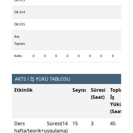
ÖK 013
ÖK 014
ÖK 015
Ara
Toplam
Katkı
0
0
0
0
0
0
0
0
AKTS / İŞ YÜKÜ TABLOSU
Etkinlik
Sayısı
Süresi
Toplam
(Saat)
İş
Yükü
(Saat)
Ders Süresi(14
15
3
45
hafta/teorik+uygulama)