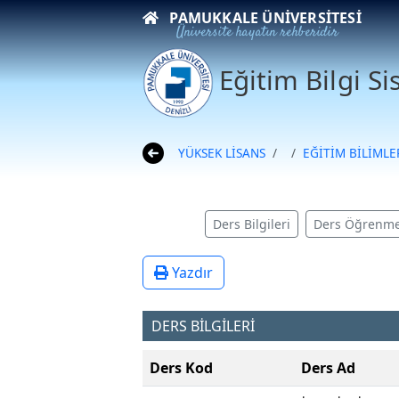
PAMUKKALE ÜNIVERSITESI
Üniversite hayatın rehberidir
Eğitim Bilgi S
YÜKSEK LİSANS
EĞİTİM BİLİMLE
Ders Bilgileri
Ders Öğrenme
Yazdır
DERS BİLGİLERİ
Ders Kod
Ders Ad