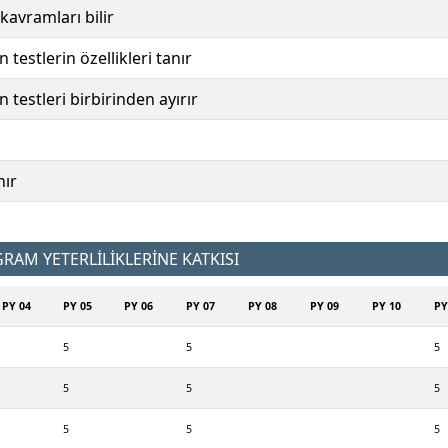
 kavramları bilir
estlerin özellikleri tanır
testleri birbirinden ayırır
nır
AM YETERLİLİKLERİNE KATKISI
PY 04
PY 05
PY 06
PY 07
PY 08
PY 09
PY 10
PY
5
5
5
5
5
5
5
5
5