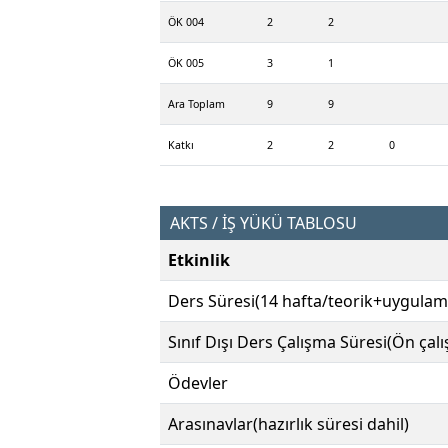
ÖK 004
2
2
ÖK 005
3
1
Ara Toplam
9
9
Katkı
2
2
0
AKTS / İŞ YÜKÜ TABLOSU
Etkinlik
Ders Süresi(14 hafta/teorik+uygulam
Sınıf Dışı Ders Çalışma Süresi(Ön çal
Ödevler
Arasınavlar(hazırlık süresi dahil)