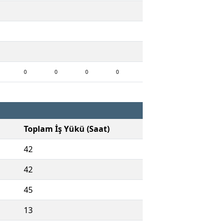
0
0
0
0
Toplam İş Yükü (Saat)
42
42
45
13