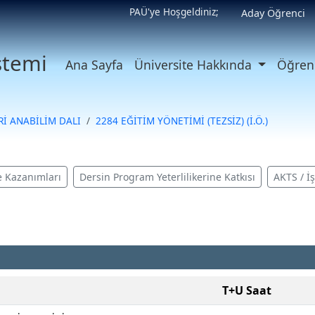
PAÜ'ye Hoşgeldiniz;
Aday Öğrenci
istemi
Ana Sayfa
Üniversite Hakkında
Öğrenc
Rİ ANABİLİM DALI
2284 EĞİTİM YÖNETİMİ (TEZSİZ) (İ.Ö.)
 Kazanımları
Dersin Program Yeterlilikerine Katkısı
AKTS / İ
T+U Saat