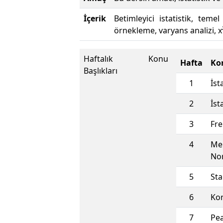
İçerik
Betimleyici istatistik, te
örnekleme, varyans analizi, 
Haftalık Konu
Hafta
Ko
Başlıkları
1
İst
2
İst
3
Fre
4
Mer
Nor
5
Sta
6
Kor
7
Pea