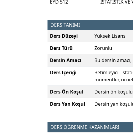
EYD 512
İSTATİSTİK VE 
DERS TANIMI
Ders Düzeyi
Yüksek Lisans
Ders Türü
Zorunlu
Dersin Amacı
Bu dersin amacı, 
Ders İçeriği
Betimleyici ist
momentler, örnek
Ders Ön Koşul
Dersin ön koşulu
Ders Yan Koşul
Dersin yan koşul
DERS ÖĞRENME KAZANIMLARI