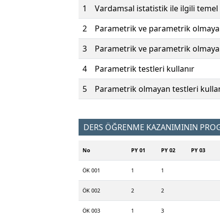
1
Vardamsal istatistik ile ilgili temel
2
Parametrik ve parametrik olmayan t
3
Parametrik ve parametrik olmayan 
4
Parametrik testleri kullanır
5
Parametrik olmayan testleri kulla
DERS ÖĞRENME KAZANIMININ PROGR
No
PY 01
PY 02
PY 03
ÖK 001
1
1
ÖK 002
2
2
ÖK 003
1
3