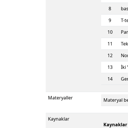
8
bas
9
T-t
10
Par
11
Tek
12
Non
13
İki
14
Gen
Materyaller
Materyal be
Kaynaklar
Kaynaklar