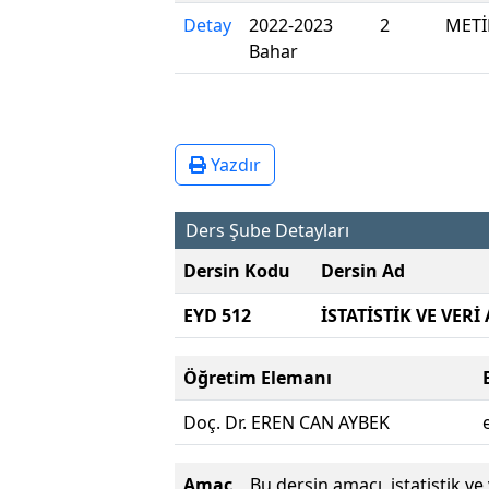
Detay
2022-2023
2
METİ
Bahar
Yazdır
Ders Şube Detayları
Dersin Kodu
Dersin Ad
EYD 512
İSTATİSTİK VE VERİ
Öğretim Elemanı
Doç. Dr. EREN CAN AYBEK
Amaç
Bu dersin amacı, istatistik v