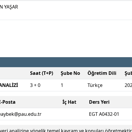
N YAŞAR
Saat (T+P)
Şube No
Öğretim Dili
Şu
 ANALİZİ
3 + 0
1
Türkçe
20
E-Posta
İç Hat
Ders Yeri
eaybek@pau.edu.tr
EGT A0432-01
e veri analizine yönelik temel kavram ve konuları öğretmektir