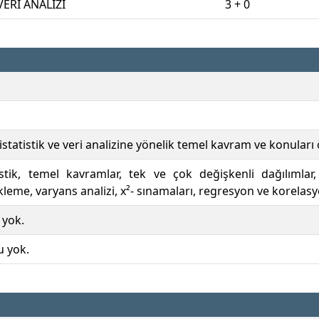
VERİ ANALİZİ
3 + 0
istatistik ve veri analizine yönelik temel kavram ve konuları
atistik, temel kavramlar, tek ve çok değişkenli dağılım
leme, varyans analizi, x²- sınamaları, regresyon ve korelas
 yok.
u yok.