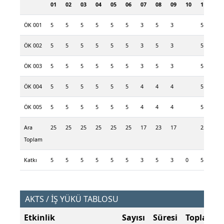
01
02
03
04
05
06
07
08
09
10
11
12
ÖK 001
5
5
5
5
5
5
3
5
3
5
ÖK 002
5
5
5
5
5
5
3
5
3
5
ÖK 003
5
5
5
5
5
5
3
5
3
5
ÖK 004
5
5
5
5
5
5
4
4
4
5
ÖK 005
5
5
5
5
5
5
4
4
4
5
Ara
25
25
25
25
25
25
17
23
17
25
Toplam
Katkı
5
5
5
5
5
5
3
5
3
0
5
0
AKTS / İŞ YÜKÜ TABLOSU
Etkinlik
Sayısı
Süresi
Toplam