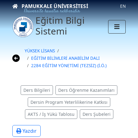
PAMUKKALE ÜNIVERSITESI
EN
Üniversite hayatın rehberidir
Eğitim Bilgi
Sistemi
YÜKSEK LİSANS
EĞİTİM BİLİMLERİ ANABİLİM DALI
2284 EĞİTİM YÖNETİMİ (TEZSİZ) (İ.Ö.)
Ders Bilgileri
Ders Öğrenme Kazanımları
Dersin Program Yeterlilikerine Katkısı
AKTS / İş Yükü Tablosu
Ders Şubeleri
Yazdır