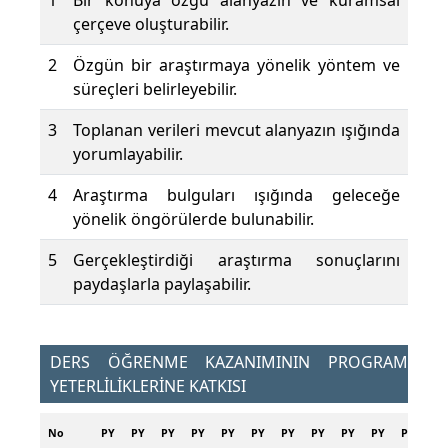
1
Bir konuya özgü alanyazın ve kuramsal
çerçeve oluşturabilir.
2
Özgün bir araştırmaya yönelik yöntem ve
süreçleri belirleyebilir.
3
Toplanan verileri mevcut alanyazın ışığında
yorumlayabilir.
4
Araştırma bulguları ışığında geleceğe
yönelik öngörülerde bulunabilir.
5
Gerçekleştirdiği araştırma sonuçlarını
paydaşlarla paylaşabilir.
DERS ÖĞRENME KAZANIMININ PROGRAM
YETERLİLİKLERİNE KATKISI
No
PY
PY
PY
PY
PY
PY
PY
PY
PY
PY
PY
PY