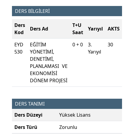
DERS BİLGİLERİ
Ders
T+U
Ders Ad
Yarıyıl
AKTS
Kod
Saat
EYD
EĞİTİM
0 + 0
3.
30
530
YÖNETİMİ,
Yarıyıl
DENETİMİ,
PLANLAMASI VE
EKONOMİSİ
DÖNEM PROJESİ
DERS TANIMI
Ders Düzeyi
Yüksek Lisans
Ders Türü
Zorunlu