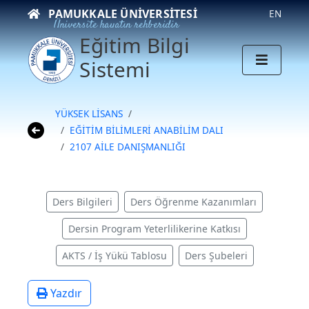
PAMUKKALE ÜNIVERSITESI
EN
Üniversite hayatın rehberidir
Eğitim Bilgi
Sistemi
YÜKSEK LİSANS
EĞİTİM BİLİMLERİ ANABİLİM DALI
2107 AİLE DANIŞMANLIĞI
Ders Bilgileri
Ders Öğrenme Kazanımları
Dersin Program Yeterlilikerine Katkısı
AKTS / İş Yükü Tablosu
Ders Şubeleri
Yazdır