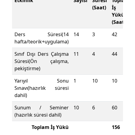
Etkinlik
Sayısı
Süresi
Toplam
(Saat)
İş
Yükü
(Saat)
Ders Süresi(14
14
3
42
hafta/teorik+uygulama)
Sınıf Dışı Ders Çalışma
11
4
44
Süresi(Ön çalışma,
pekiştirme)
Yarıyıl Sonu
1
10
10
Sınavı(hazırlık süresi
dahil)
Sunum / Seminer
10
6
60
(hazırlık süresi dahil)
Toplam İş Yükü
156