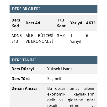
DERS BİLGİLERİ
Ders
T+U
Ders Ad
Yarıyıl
AKTS
Kod
Saat
ADNS
AİLE BÜTÇESİ
3 + 0
1.
6
513
VE EKONOMİSİ
Yarıyıl
DERS TANIMI
Ders Düzeyi
Yüksek Lisans
Ders Türü
Seçmeli
Dersin Amacı
Bu dersin amacı ailenin
ekonomik kaynaklarını
gelir ve giderine göre
tespit etme ve