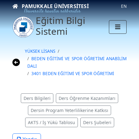
PAMUKKALE ÜNIVERSITESI
EN
Üniversite hayatın rehberidir
Eğitim Bilgi
Sistemi
YÜKSEK LİSANS
BEDEN EĞİTİMİ VE SPOR ÖĞRETİMİ ANABİLİM
DALI
3401 BEDEN EĞİTİMİ VE SPOR ÖĞRETİMİ
Ders Bilgileri
Ders Öğrenme Kazanımları
Dersin Program Yeterlilikerine Katkısı
AKTS / İş Yükü Tablosu
Ders Şubeleri