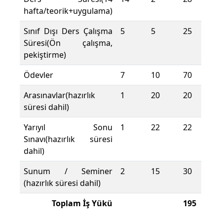
hafta/teorik+uygulama)
Sınıf Dışı Ders Çalışma
5
5
25
Süresi(Ön çalışma,
pekiştirme)
Ödevler
7
10
70
Arasınavlar(hazırlık
1
20
20
süresi dahil)
Yarıyıl Sonu
1
22
22
Sınavı(hazırlık süresi
dahil)
Sunum / Seminer
2
15
30
(hazırlık süresi dahil)
Toplam İş Yükü
195