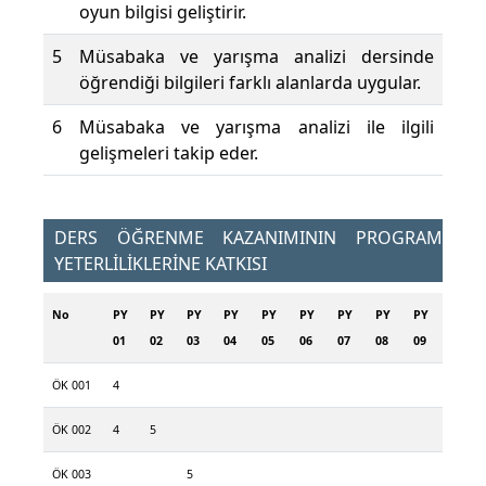
oyun bilgisi geliştirir.
5
Müsabaka ve yarışma analizi dersinde
öğrendiği bilgileri farklı alanlarda uygular.
6
Müsabaka ve yarışma analizi ile ilgili
gelişmeleri takip eder.
DERS ÖĞRENME KAZANIMININ PROGRAM
YETERLİLİKLERİNE KATKISI
No
PY
PY
PY
PY
PY
PY
PY
PY
PY
01
02
03
04
05
06
07
08
09
ÖK 001
4
ÖK 002
4
5
ÖK 003
5