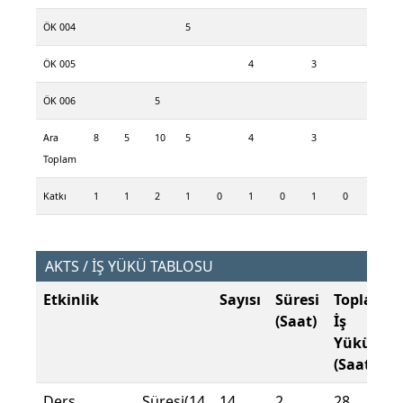
ÖK 004
5
ÖK 005
4
3
ÖK 006
5
Ara
8
5
10
5
4
3
Toplam
Katkı
1
1
2
1
0
1
0
1
0
AKTS / İŞ YÜKÜ TABLOSU
Etkinlik
Sayısı
Süresi
Toplam
(Saat)
İş
Yükü
(Saat)
Ders Süresi(14
14
2
28