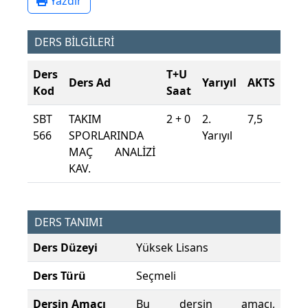
Yazdır
DERS BİLGİLERİ
Ders
T+U
Ders Ad
Yarıyıl
AKTS
Kod
Saat
SBT
TAKIM
2 + 0
2.
7,5
566
SPORLARINDA
Yarıyıl
MAÇ ANALİZİ
KAV.
DERS TANIMI
Ders Düzeyi
Yüksek Lisans
Ders Türü
Seçmeli
Dersin Amacı
Bu dersin amacı,