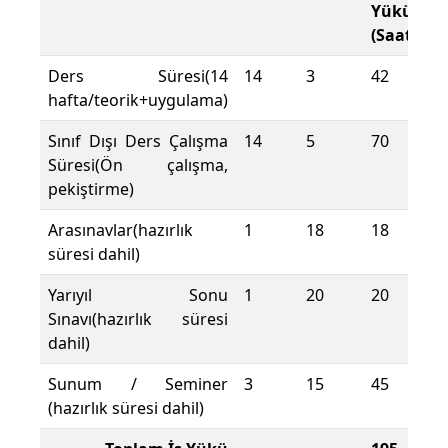
Yükü
(Saat)
Ders Süresi(14
14
3
42
hafta/teorik+uygulama)
Sınıf Dışı Ders Çalışma
14
5
70
Süresi(Ön çalışma,
pekiştirme)
Arasınavlar(hazırlık
1
18
18
süresi dahil)
Yarıyıl Sonu
1
20
20
Sınavı(hazırlık süresi
dahil)
Sunum / Seminer
3
15
45
(hazırlık süresi dahil)