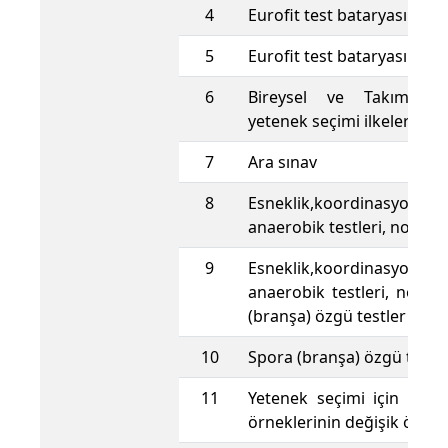
4
Eurofit test bataryası ve n
5
Eurofit test bataryası ve n
6
Bireysel ve Takım Spo
yetenek seçimi ilkeleri
7
Ara sınav
8
Esneklik,koordinasyon,aer
anaerobik testleri, normla
9
Esneklik,koordinasyon,aer
anaerobik testleri, norml
(branşa) özgü testler
10
Spora (branşa) özgü testle
11
Yetenek seçimi için çağ
örneklerinin değişik örnek