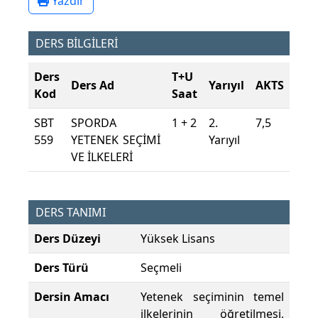
Yazdır
DERS BİLGİLERİ
Ders
T+U
Ders Ad
Yarıyıl
AKTS
Kod
Saat
SBT
SPORDA
1 + 2
2.
7,5
559
YETENEK SEÇİMİ
Yarıyıl
VE İLKELERİ
DERS TANIMI
Ders Düzeyi
Yüksek Lisans
Ders Türü
Seçmeli
Dersin Amacı
Yetenek seçiminin temel
ilkelerinin öğretilmesi,