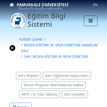
PAMUKKALE ÜNIVERSITESI
EN
Üniversite hayatın rehberidir
Eğitim Bilgi
Sistemi
YÜKSEK LİSANS
BEDEN EĞİTİMİ VE SPOR ÖĞRETİMİ ANABİLİM
DALI
3401 BEDEN EĞİTİMİ VE SPOR ÖĞRETİMİ
Ders Bilgileri
Ders Öğrenme Kazanımları
Dersin Program Yeterlilikerine Katkısı
AKTS / İş Yükü Tablosu
Ders Şubeleri