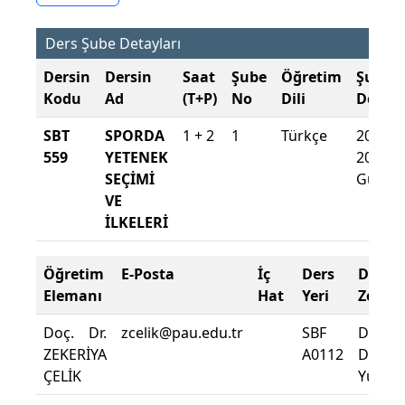
Ders Şube Detayları
Dersin
Dersin
Saat
Şube
Öğretim
Şube
Kodu
Ad
(T+P)
No
Dili
Dönem
SBT
SPORDA
1 + 2
1
Türkçe
2025-
559
YETENEK
2026
SEÇİMİ
Güz
VE
İLKELERİ
Öğretim
E-Posta
İç
Ders
Deva
Elemanı
Hat
Yeri
Zorun
Doç. Dr.
zcelik@pau.edu.tr
SBF
Dersin
ZEKERİYA
A0112
Deva
ÇELİK
Yüzdes