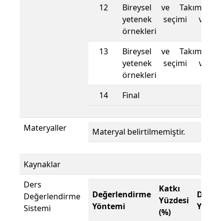
12
Bireysel ve Takım Spo
yetenek seçimi ve u
örnekleri
13
Bireysel ve Takım Spo
yetenek seçimi ve u
örnekleri
14
Final
Materyaller
Materyal belirtilmemiştir.
Kaynaklar
Ders
Katkı
Değerlendirme
Değer
Değerlendirme
Yüzdesi
Yöntemi
Yönte
Sistemi
(%)