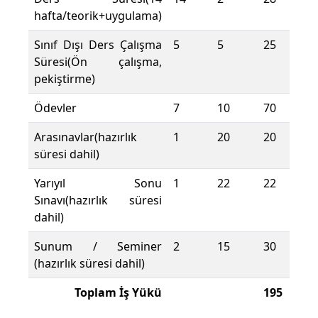
hafta/teorik+uygulama)
Sınıf Dışı Ders Çalışma
5
5
25
Süresi(Ön çalışma,
pekiştirme)
Ödevler
7
10
70
Arasınavlar(hazırlık
1
20
20
süresi dahil)
Yarıyıl Sonu
1
22
22
Sınavı(hazırlık süresi
dahil)
Sunum / Seminer
2
15
30
(hazırlık süresi dahil)
Toplam İş Yükü
195