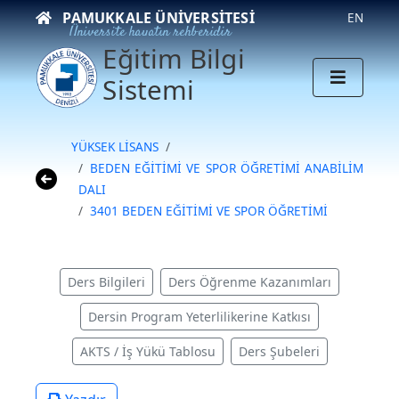
PAMUKKALE ÜNIVERSITESI
EN
Üniversite hayatın rehberidir
Eğitim Bilgi
Sistemi
YÜKSEK LİSANS
BEDEN EĞİTİMİ VE SPOR ÖĞRETİMİ ANABİLİM
DALI
3401 BEDEN EĞİTİMİ VE SPOR ÖĞRETİMİ
Ders Bilgileri
Ders Öğrenme Kazanımları
Dersin Program Yeterlilikerine Katkısı
AKTS / İş Yükü Tablosu
Ders Şubeleri