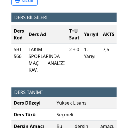
Yazdır
DERS BİLGİLERİ
Ders
T+U
Ders Ad
Yarıyıl
AKTS
Kod
Saat
SBT
TAKIM
2 + 0
1.
7,5
566
SPORLARINDA
Yarıyıl
MAÇ ANALİZİ
KAV.
DERS TANIMI
Ders Düzeyi
Yüksek Lisans
Ders Türü
Seçmeli
Dersin Amacı
Bu dersin amacı,