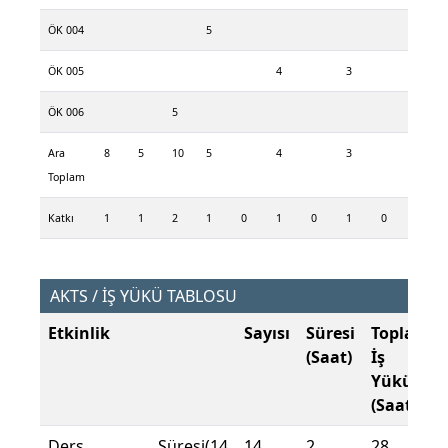
ÖK 004
5
ÖK 005
4
3
ÖK 006
5
Ara
8
5
10
5
4
3
Toplam
Katkı
1
1
2
1
0
1
0
1
0
AKTS / İŞ YÜKÜ TABLOSU
Etkinlik
Sayısı
Süresi
Toplam
(Saat)
İş
Yükü
(Saat)
Ders Süresi(14
14
2
28