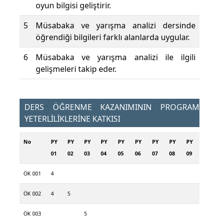
oyun bilgisi geliştirir.
5
Müsabaka ve yarışma analizi dersinde
öğrendiği bilgileri farklı alanlarda uygular.
6
Müsabaka ve yarışma analizi ile ilgili
gelişmeleri takip eder.
DERS ÖĞRENME KAZANIMININ PROGRAM
YETERLİLİKLERİNE KATKISI
No
PY
PY
PY
PY
PY
PY
PY
PY
PY
01
02
03
04
05
06
07
08
09
ÖK 001
4
ÖK 002
4
5
ÖK 003
5