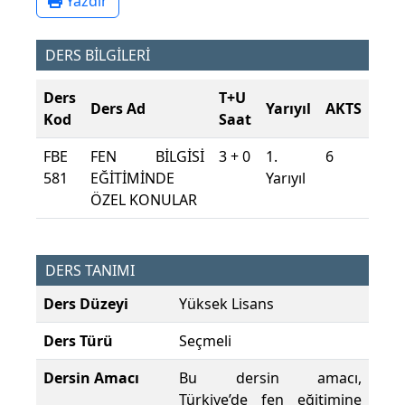
Yazdır
DERS BİLGİLERİ
Ders
T+U
Ders Ad
Yarıyıl
AKTS
Kod
Saat
FBE
FEN BİLGİSİ
3 + 0
1.
6
581
EĞİTİMİNDE
Yarıyıl
ÖZEL KONULAR
DERS TANIMI
Ders Düzeyi
Yüksek Lisans
Ders Türü
Seçmeli
Dersin Amacı
Bu dersin amacı,
Türkiye’de fen eğitimine