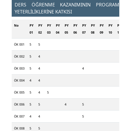
DERS ÖĞRENME KAZANIMININ PROGRAM
YETERLİLİKLERİNE KATKISI
No
PY
PY
PY
PY
PY
PY
PY
PY
PY
PY
PY
PY
01
02
03
04
05
06
07
08
09
10
11
12
ÖK 001
5
5
ÖK 002
5
4
ÖK 003
5
4
4
ÖK 004
4
4
ÖK 005
5
4
5
ÖK 006
5
5
4
5
ÖK 007
4
4
5
ÖK 008
5
5