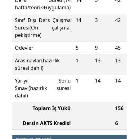
Ders Süresi(14
14
3
42
hafta/teorik+uygulama)
Sınıf Dışı Ders Çalışma
14
3
42
Süresi(Ön çalışma,
pekiştirme)
Ödevler
5
9
45
Arasınavlar(hazırlık
1
13
13
süresi dahil)
Yarıyıl Sonu
1
14
14
Sınavı(hazırlık süresi
dahil)
Toplam İş Yükü
156
Dersin AKTS Kredisi
6