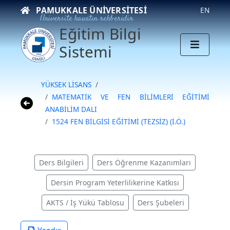
PAMUKKALE ÜNIVERSITESI
EN
Üniversite hayatın rehberidir
Eğitim Bilgi
Sistemi
YÜKSEK LİSANS
MATEMATİK VE FEN BİLİMLERİ EĞİTİMİ
ANABİLİM DALI
1524 FEN BİLGİSİ EĞİTİMİ (TEZSİZ) (İ.Ö.)
Ders Bilgileri
Ders Öğrenme Kazanımları
Dersin Program Yeterlilikerine Katkısı
AKTS / İş Yükü Tablosu
Ders Şubeleri