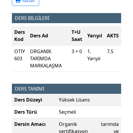
Yazdır
DERS BİLGİLERİ
Ders
T+U
Ders Ad
Yarıyıl
AKTS
Kod
Saat
OTIY
ORGANIK
3 + 0
1.
7,5
603
TARIMDA
Yarıyıl
MARKALAŞMA
DERS TANIMI
Ders Düzeyi
Yüksek Lisans
Ders Türü
Seçmeli
Dersin Amacı
Organik tarımda
sertifikasyon ve