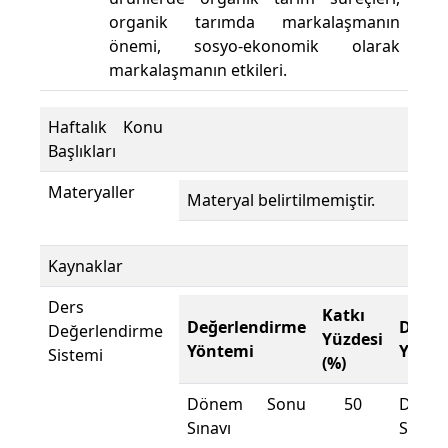
organik tarımda markalaşmanın
önemi, sosyo-ekonomik olarak
markalaşmanın etkileri.
Haftalık Konu
Başlıkları
Materyaller
Materyal belirtilmemiştir.
Kaynaklar
Ders
Katkı
Değerlendirme
Değer
Değerlendirme
Yüzdesi
Yöntemi
Yönte
Sistemi
(%)
Dönem Sonu
50
Döne
Sınavı
Sınavı