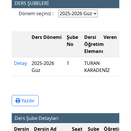
DERS ŞUBELERİ
Dönem seçiniz :
Ders Dönemi
Şube
Dersi Veren
No
Öğretim
Elemanı
Detay
2025-2026
1
TURAN
Güz
KARADENİZ
Yazdır
Ders Şube Detayları
Dersin
Dersin Ad
Saat
Şube
Öğretim
Ş