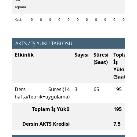
Toplam
Katkı
0
0
0
0
0
0
0
0
0
0
0
0
AKTS / İŞ YÜKÜ TABLOSU
Etkinlik
Sayısı
Süresi
Toplam
(Saat)
İş
Yükü
(Saat)
Ders Süresi(14
3
65
195
hafta/teorik+uygulama)
Toplam İş Yükü
195
Dersin AKTS Kredisi
7,5