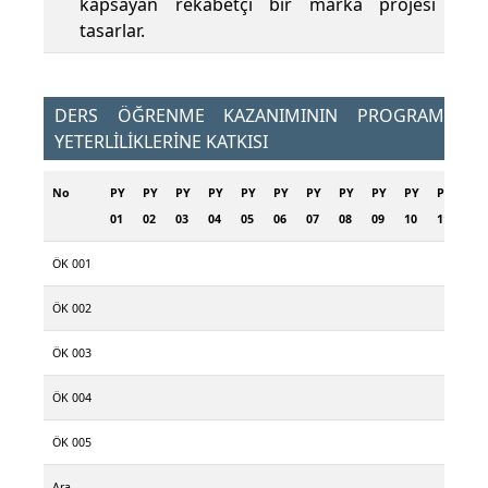
kapsayan rekabetçi bir marka projesi
tasarlar.
DERS ÖĞRENME KAZANIMININ PROGRAM
YETERLİLİKLERİNE KATKISI
No
PY
PY
PY
PY
PY
PY
PY
PY
PY
PY
PY
PY
01
02
03
04
05
06
07
08
09
10
11
12
ÖK 001
ÖK 002
ÖK 003
ÖK 004
ÖK 005
Ara