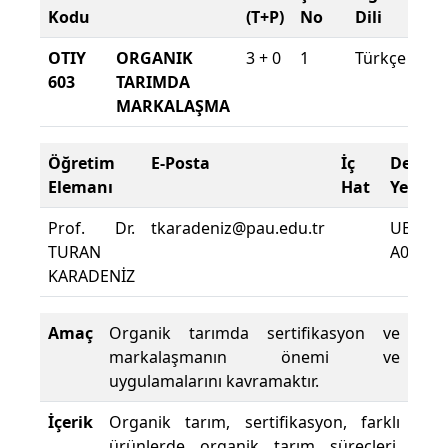
Kodu
(T+P)
No
Dili
OTIY
ORGANIK
3 + 0
1
Türkçe
2
603
TARIMDA
2
MARKALAŞMA
G
Öğretim
E-Posta
İç
Ders
Elemanı
Hat
Yeri
Prof. Dr.
tkaradeniz@pau.edu.tr
UBF
TURAN
A0148
KARADENİZ
Amaç
Organik tarımda sertifikasyon ve
markalaşmanın önemi ve
uygulamalarını kavramaktır.
İçerik
Organik tarım, sertifikasyon, farklı
ürünlerde organik tarım süreçleri,