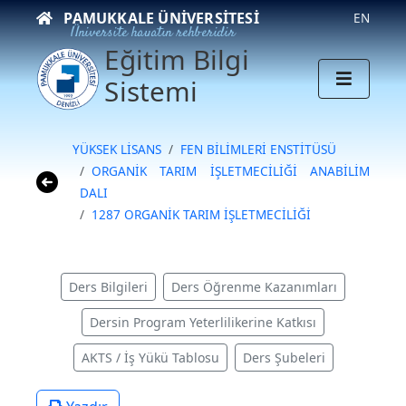
PAMUKKALE ÜNIVERSITESI
EN
Üniversite hayatın rehberidir
Eğitim Bilgi
Sistemi
YÜKSEK LİSANS
FEN BİLİMLERİ ENSTİTÜSÜ
ORGANİK TARIM İŞLETMECİLİĞİ ANABİLİM
DALI
1287 ORGANİK TARIM İŞLETMECİLİĞİ
Ders Bilgileri
Ders Öğrenme Kazanımları
Dersin Program Yeterlilikerine Katkısı
AKTS / İş Yükü Tablosu
Ders Şubeleri