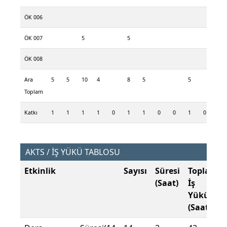
ÖK 006
ÖK 007
5
5
ÖK 008
Ara
5
5
10
4
8
5
5
5
Toplam
Katkı
1
1
1
1
0
1
1
0
0
1
0
1
AKTS / İŞ YÜKÜ TABLOSU
Etkinlik
Sayısı
Süresi
Toplam
(Saat)
İş
Yükü
(Saat)