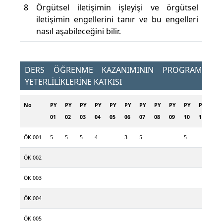
8
Örgütsel iletişimin işleyişi ve örgütsel
iletişimin engellerini tanır ve bu engelleri
nasıl aşabileceğini bilir.
DERS ÖĞRENME KAZANIMININ PROGRAM
YETERLİLİKLERİNE KATKISI
No
PY
PY
PY
PY
PY
PY
PY
PY
PY
PY
PY
PY
01
02
03
04
05
06
07
08
09
10
11
12
ÖK 001
5
5
5
4
3
5
5
5
ÖK 002
ÖK 003
ÖK 004
ÖK 005