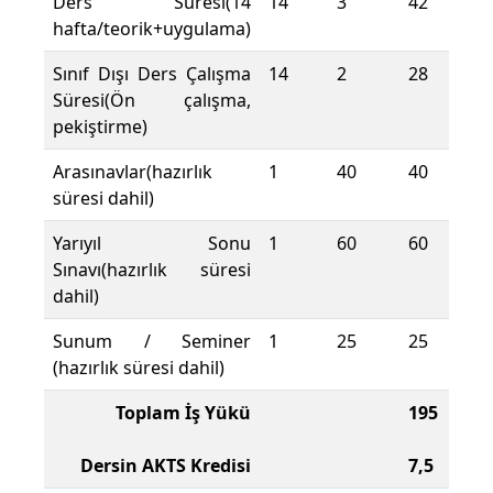
Ders Süresi(14
14
3
42
hafta/teorik+uygulama)
Sınıf Dışı Ders Çalışma
14
2
28
Süresi(Ön çalışma,
pekiştirme)
Arasınavlar(hazırlık
1
40
40
süresi dahil)
Yarıyıl Sonu
1
60
60
Sınavı(hazırlık süresi
dahil)
Sunum / Seminer
1
25
25
(hazırlık süresi dahil)
Toplam İş Yükü
195
Dersin AKTS Kredisi
7,5