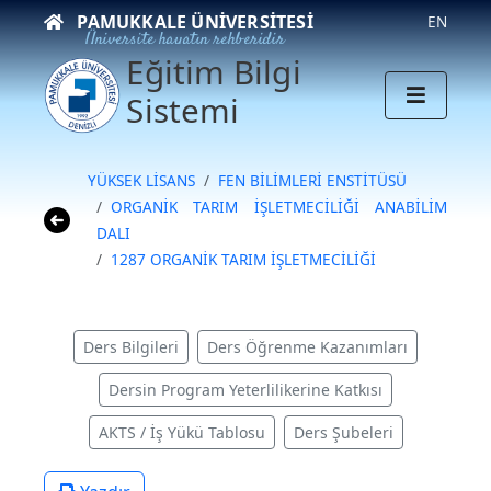
PAMUKKALE ÜNIVERSITESI
EN
Üniversite hayatın rehberidir
Eğitim Bilgi
Sistemi
YÜKSEK LİSANS
FEN BİLİMLERİ ENSTİTÜSÜ
ORGANİK TARIM İŞLETMECİLİĞİ ANABİLİM
DALI
1287 ORGANİK TARIM İŞLETMECİLİĞİ
Ders Bilgileri
Ders Öğrenme Kazanımları
Dersin Program Yeterlilikerine Katkısı
AKTS / İş Yükü Tablosu
Ders Şubeleri