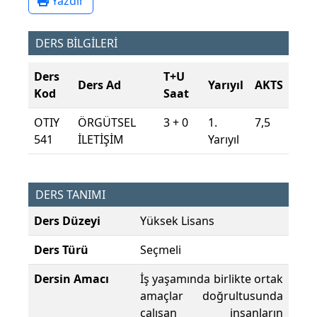
Yazdır
DERS BİLGİLERİ
Ders
T+U
Ders Ad
Yarıyıl
AKTS
Kod
Saat
OTIY
ÖRGÜTSEL
3 + 0
1.
7,5
541
İLETİŞİM
Yarıyıl
DERS TANIMI
Ders Düzeyi
Yüksek Lisans
Ders Türü
Seçmeli
Dersin Amacı
İş yaşamında birlikte ortak
amaçlar doğrultusunda
çalışan insanların