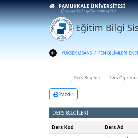
PAMUKKALE ÜNIVERSITESI
Üniversite hayatın rehberidir
Eğitim Bilgi S
YÜKSEK LİSANS
FEN BİLİMLERİ ENS
Ders Bilgileri
Ders Öğrenme
Yazdır
DERS BİLGİLERİ
Ders Kod
Ders Ad