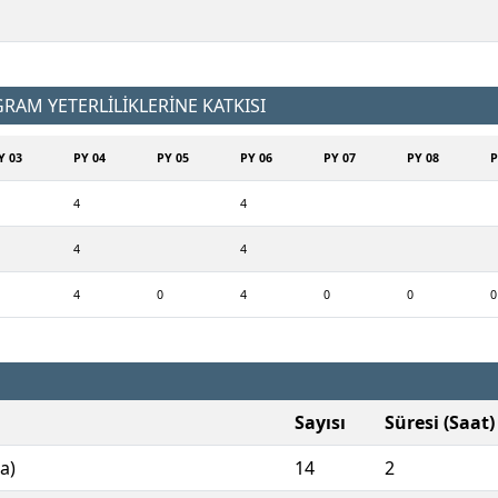
AM YETERLİLİKLERİNE KATKISI
Y 03
PY 04
PY 05
PY 06
PY 07
PY 08
P
4
4
4
4
4
0
4
0
0
0
Sayısı
Süresi (Saat)
a)
14
2