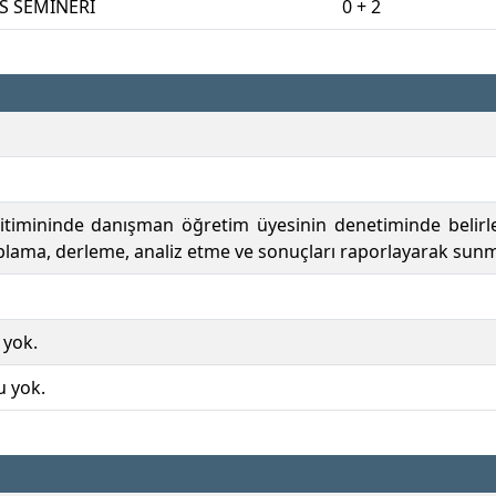
S SEMİNERİ
0 + 2
itimininde danışman öğretim üyesinin denetiminde belirle
oplama, derleme, analiz etme ve sonuçları raporlayarak sunm
 yok.
u yok.