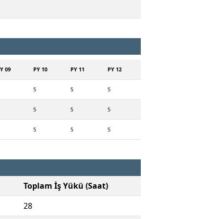
Y 09
PY 10
PY 11
PY 12
5
5
5
5
5
5
5
5
5
Toplam İş Yükü (Saat)
28