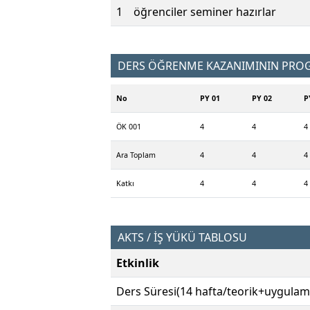
1
öğrenciler seminer hazırlar
DERS ÖĞRENME KAZANIMININ PROGR
No
PY 01
PY 02
P
ÖK 001
4
4
4
Ara Toplam
4
4
4
Katkı
4
4
4
AKTS / İŞ YÜKÜ TABLOSU
Etkinlik
Ders Süresi(14 hafta/teorik+uygulam