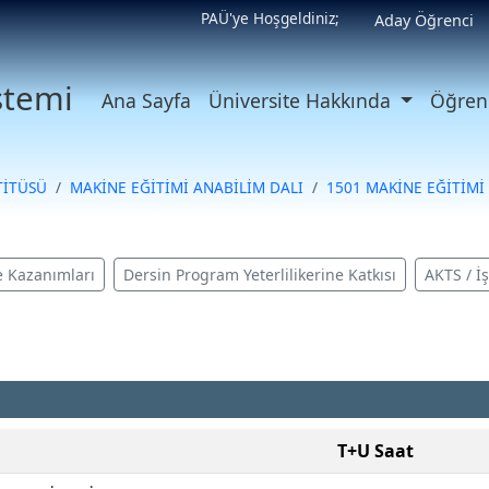
PAÜ'ye Hoşgeldiniz;
Aday Öğrenci
istemi
Ana Sayfa
Üniversite Hakkında
Öğrenc
TİTÜSÜ
MAKİNE EĞİTİMİ ANABİLİM DALI
1501 MAKİNE EĞİTİMİ
 Kazanımları
Dersin Program Yeterlilikerine Katkısı
AKTS / İ
T+U Saat