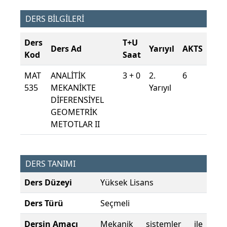
DERS BİLGİLERİ
Ders
T+U
Ders Ad
Yarıyıl
AKTS
Kod
Saat
MAT
ANALİTİK
3 + 0
2.
6
535
MEKANİKTE
Yarıyıl
DİFERENSİYEL
GEOMETRİK
METOTLAR II
DERS TANIMI
Ders Düzeyi
Yüksek Lisans
Ders Türü
Seçmeli
Dersin Amacı
Mekanik sistemler ile