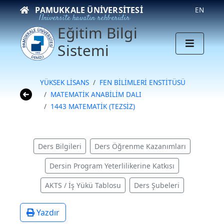
PAMUKKALE ÜNIVERSITESI
EN
Üniversite hayatın rehberidir
Eğitim Bilgi
Sistemi
YÜKSEK LİSANS
FEN BİLİMLERİ ENSTİTÜSÜ
MATEMATİK ANABİLİM DALI
1443 MATEMATİK (TEZSİZ)
Ders Bilgileri
Ders Öğrenme Kazanımları
Dersin Program Yeterlilikerine Katkısı
AKTS / İş Yükü Tablosu
Ders Şubeleri
Yazdır