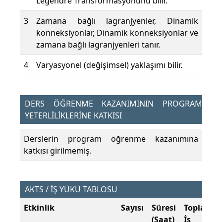
Legendre Transformasyonunu bilir.
3
Zamana bağlı lagranjyenler, Dinamik
konneksiyonlar, Dinamik konneksiyonlar ve
zamana bağlı lagranjyenleri tanır.
4
Varyasyonel (değişimsel) yaklaşımı bilir.
DERS ÖĞRENME KAZANIMININ PROGRAM
YETERLİLİKLERİNE KATKISI
Derslerin program öğrenme kazanımına
katkısı girilmemiş.
AKTS / İŞ YÜKÜ TABLOSU
Etkinlik
Sayısı
Süresi
Toplam
(Saat)
İş