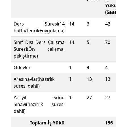
Yükü
(Saat)
Ders Süresi(14
14
3
42
hafta/teorik+uygulama)
Sınıf Dışı Ders Çalışma
14
5
70
Süresi(Ön çalışma,
pekiştirme)
Ödevler
1
4
4
Arasınavlar(hazırlık
1
13
13
süresi dahil)
Yarıyıl Sonu
1
27
27
Sınavı(hazırlık süresi
dahil)
Toplam İş Yükü
156