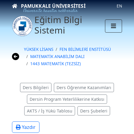
PAMUKKALE ÜNIVERSITESI
EN
Üniversite hayatın rehberidir
Eğitim Bilgi
Sistemi
YÜKSEK LİSANS
FEN BİLİMLERİ ENSTİTÜSÜ
MATEMATİK ANABİLİM DALI
1443 MATEMATİK (TEZSİZ)
Ders Bilgileri
Ders Öğrenme Kazanımları
Dersin Program Yeterlilikerine Katkısı
AKTS / İş Yükü Tablosu
Ders Şubeleri
Yazdır