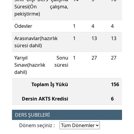
Süresi(Ön çalışma,
pekiştirme)
Ödevler
1
4
4
Arasınavlar(hazırlık
1
13
13
süresi dahil)
Yarıyıl Sonu
1
27
27
Sınavı(hazırlık süresi
dahil)
Toplam İş Yükü
156
Dersin AKTS Kredisi
6
DERS ŞUBELERİ
Dönem seçiniz :