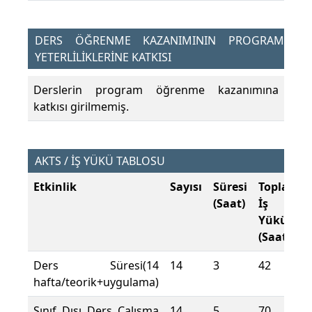
DERS ÖĞRENME KAZANIMININ PROGRAM
YETERLİLİKLERİNE KATKISI
Derslerin program öğrenme kazanımına
katkısı girilmemiş.
AKTS / İŞ YÜKÜ TABLOSU
Etkinlik
Sayısı
Süresi
Toplam
(Saat)
İş
Yükü
(Saat)
Ders Süresi(14
14
3
42
hafta/teorik+uygulama)
Sınıf Dışı Ders Çalışma
14
5
70