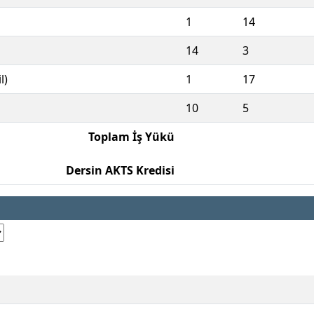
1
14
14
3
l)
1
17
10
5
Toplam İş Yükü
Dersin AKTS Kredisi