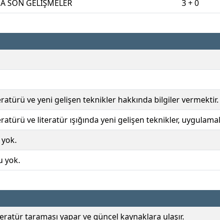
DA SON GELİŞMELER
3 + 0
eratürü ve yeni gelişen teknikler hakkında bilgiler vermektir.
teratürü ve literatür ışığında yeni gelişen teknikler, uygulam
 yok.
u yok.
iteratür taraması yapar ve güncel kaynaklara ulaşır.