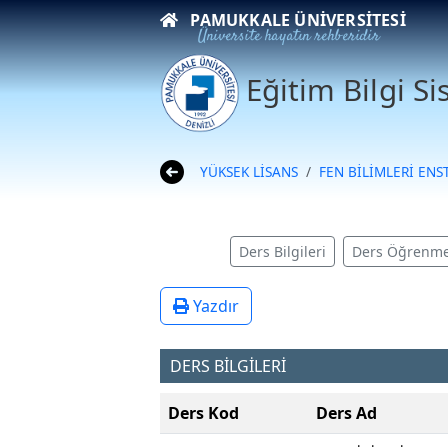
PAMUKKALE ÜNIVERSITESI
Üniversite hayatın rehberidir
Eğitim Bilgi S
YÜKSEK LİSANS
FEN BİLİMLERİ ENS
Ders Bilgileri
Ders Öğrenme
Yazdır
DERS BİLGİLERİ
Ders Kod
Ders Ad