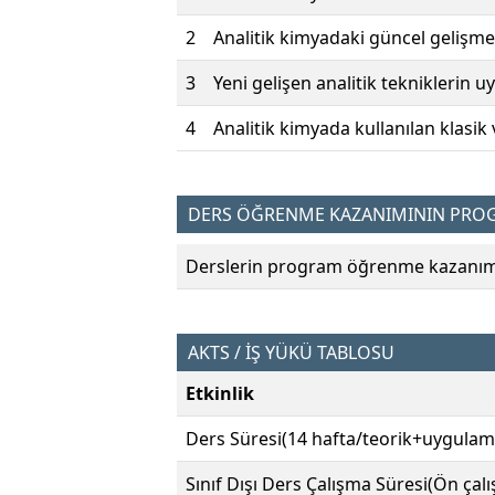
2
Analitik kimyadaki güncel gelişmele
3
Yeni gelişen analitik tekniklerin u
4
Analitik kimyada kullanılan klasik
DERS ÖĞRENME KAZANIMININ PROGR
Derslerin program öğrenme kazanımın
AKTS / İŞ YÜKÜ TABLOSU
Etkinlik
Ders Süresi(14 hafta/teorik+uygulam
Sınıf Dışı Ders Çalışma Süresi(Ön çal