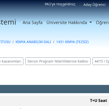
PAÜ'ye Hoşgeldiniz;
Aday Öğrenci
istemi
Ana Sayfa
Üniversite Hakkında
Öğrenc
TİTÜSÜ
KİMYA ANABİLİM DALI
1431 KİMYA (TEZSİZ)
 Kazanımları
Dersin Program Yeterlilikerine Katkısı
AKTS / İ
T+U Saat