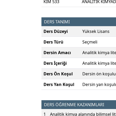
KIM 533
ANALİTİK KİMYA
DERS TANIMI
Ders Düzeyi
Yüksek Lisans
Ders Türü
Seçmeli
Dersin Amacı
Analitik kimya lit
Ders İçeriği
Analitik kimya li
Ders Ön Koşul
Dersin ön koşulu
Ders Yan Koşul
Dersin yan koşul
DERS ÖĞRENME KAZANIMLARI
1
Analitik kimya alanında bilimsel l