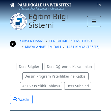
PAMUKKALE ÜNIVERSITESI
EN
Üniversite hayatın rehberidir
Eğitim Bilgi
Sistemi
YÜKSEK LİSANS
FEN BİLİMLERİ ENSTİTÜSÜ
KİMYA ANABİLİM DALI
1431 KİMYA (TEZSİZ)
Ders Bilgileri
Ders Öğrenme Kazanımları
Dersin Program Yeterlilikerine Katkısı
AKTS / İş Yükü Tablosu
Ders Şubeleri
Yazdır