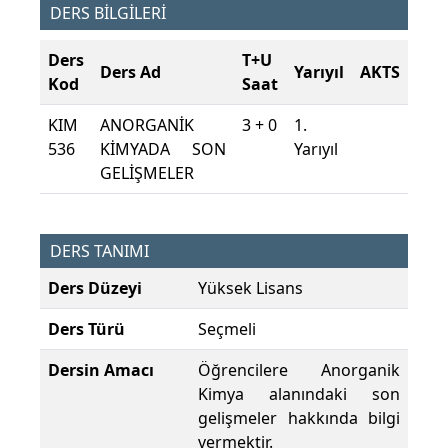
DERS BİLGİLERİ
Ders
T+U
Ders Ad
Yarıyıl
AKTS
Kod
Saat
KIM
ANORGANİK
3 + 0
1.
536
KİMYADA SON
Yarıyıl
GELİŞMELER
DERS TANIMI
Ders Düzeyi
Yüksek Lisans
Ders Türü
Seçmeli
Dersin Amacı
Öğrencilere Anorganik
Kimya alanındaki son
gelişmeler hakkında bilgi
vermektir.