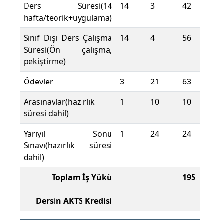
Ders Süresi(14
14
3
42
hafta/teorik+uygulama)
Sınıf Dışı Ders Çalışma
14
4
56
Süresi(Ön çalışma,
pekiştirme)
Ödevler
3
21
63
Arasınavlar(hazırlık
1
10
10
süresi dahil)
Yarıyıl Sonu
1
24
24
Sınavı(hazırlık süresi
dahil)
Toplam İş Yükü
195
Dersin AKTS Kredisi