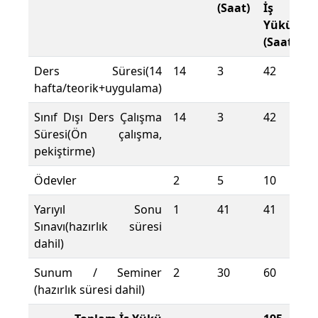
(Saat)
İş
Yükü
(Saat)
Ders Süresi(14
14
3
42
hafta/teorik+uygulama)
Sınıf Dışı Ders Çalışma
14
3
42
Süresi(Ön çalışma,
pekiştirme)
Ödevler
2
5
10
Yarıyıl Sonu
1
41
41
Sınavı(hazırlık süresi
dahil)
Sunum / Seminer
2
30
60
(hazırlık süresi dahil)