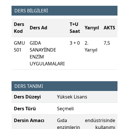
DERS BİLGİLERİ
Ders
T+U
Ders Ad
Yarıyıl
AKTS
Kod
Saat
GMU
GIDA
3 + 0
2.
7,5
501
SANAYİİNDE
Yarıyıl
ENZİM
UYGULAMALARI
DERS TANIMI
Ders Düzeyi
Yüksek Lisans
Ders Türü
Seçmeli
Dersin Amacı
Gıda endüstrisinde
enzimlerin kullanımı