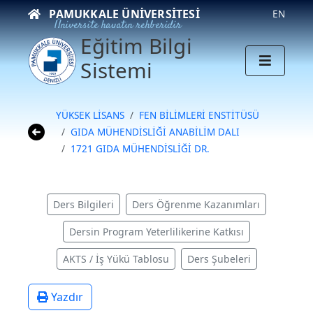
PAMUKKALE ÜNIVERSITESI
EN
Üniversite hayatın rehberidir
Eğitim Bilgi
Sistemi
YÜKSEK LİSANS
FEN BİLİMLERİ ENSTİTÜSÜ
GIDA MÜHENDİSLİĞİ ANABİLİM DALI
1721 GIDA MÜHENDİSLİĞİ DR.
Ders Bilgileri
Ders Öğrenme Kazanımları
Dersin Program Yeterlilikerine Katkısı
AKTS / İş Yükü Tablosu
Ders Şubeleri
Yazdır