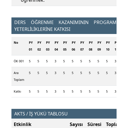
öğrenmek.
DERS ÖĞRENME KAZANIMININ PROGRAM
YETERLİLİKLERİNE KATKISI
No
PY
PY
PY
PY
PY
PY
PY
PY
PY
PY
PY
PY
01
02
03
04
05
06
07
08
09
10
11
12
ÖK 001
5
5
5
3
5
5
5
5
5
5
3
2
Ara
5
5
5
3
5
5
5
5
5
5
3
2
Toplam
Katkı
5
5
5
3
5
5
5
5
5
5
3
2
AKTS / İŞ YÜKÜ TABLOSU
Etkinlik
Sayısı
Süresi
Toplam