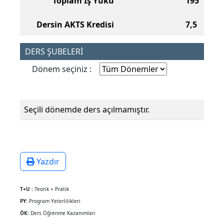
Toplam İş Yükü
195
Dersin AKTS Kredisi
7,5
DERS ŞUBELERİ
Dönem seçiniz :
Seçili dönemde ders açılmamıştır.
Yazdır
T+U :
Teorik + Pratik
PY:
Program Yeterlilikleri
ÖK:
Ders Öğrenme Kazanımları