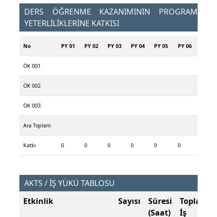
DERS ÖĞRENME KAZANIMININ PROGRAM
YETERLİLİKLERİNE KATKISI
No
PY 01
PY 02
PY 03
PY 04
PY 05
PY 06
ÖK 001
ÖK 002
ÖK 003
Ara Toplam
Katkı
0
0
0
0
0
0
AKTS / İŞ YÜKÜ TABLOSU
Etkinlik
Sayısı
Süresi
Toplam
(Saat)
İş