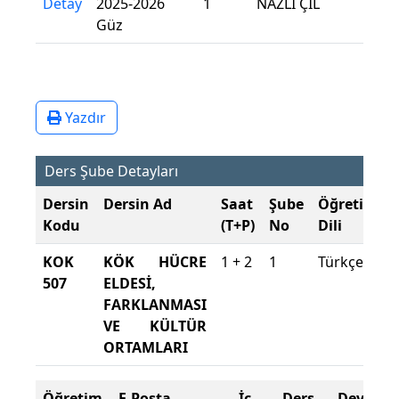
Detay
2025-2026
1
NAZLI ÇİL
Güz
Yazdır
Ders Şube Detayları
Dersin
Dersin Ad
Saat
Şube
Öğretim
Kodu
(T+P)
No
Dili
KOK
KÖK HÜCRE
1 + 2
1
Türkçe
507
ELDESİ,
FARKLANMASI
VE KÜLTÜR
ORTAMLARI
Öğretim
E-Posta
İç
Ders
Devam