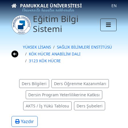
PAMUKKALE ÜNIVERSITESI
EN
Üniversite hayatın rehberidir
Eğitim Bilgi
Sistemi
YÜKSEK LİSANS
SAĞLIK BİLİMLERİ ENSTİTÜSÜ
KÖK HÜCRE ANABİLİM DALI
3123 KÖK HÜCRE
Ders Bilgileri
Ders Öğrenme Kazanımları
Dersin Program Yeterlilikerine Katkısı
AKTS / İş Yükü Tablosu
Ders Şubeleri
Yazdır