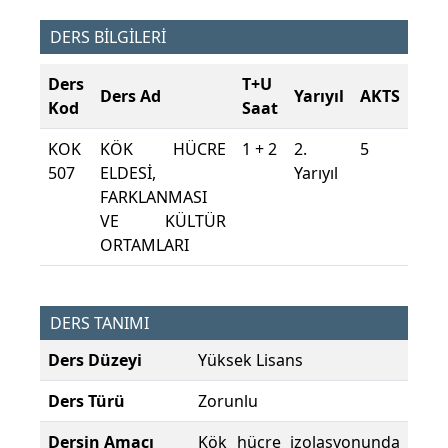
DERS BİLGİLERİ
Ders
T+U
Ders Ad
Yarıyıl
AKTS
Kod
Saat
KOK
KÖK HÜCRE
1 + 2
2.
5
507
ELDESİ,
Yarıyıl
FARKLANMASI
VE KÜLTÜR
ORTAMLARI
DERS TANIMI
Ders Düzeyi
Yüksek Lisans
Ders Türü
Zorunlu
Dersin Amacı
Kök hücre izolasyonunda