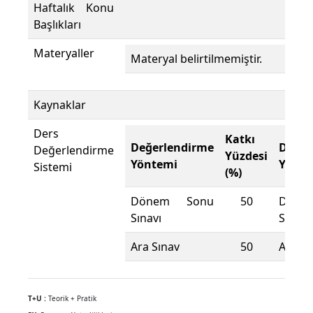
Haftalık Konu
Başlıkları
Materyaller
Materyal belirtilmemiştir.
Kaynaklar
Ders
Katkı
Değerlendirme
Değer
Değerlendirme
Yüzdesi
Yöntemi
Yönte
Sistemi
(%)
Dönem Sonu
50
Döne
Sınavı
Sınavı
Ara Sınav
50
Ara Sı
T+U :
Teorik + Pratik