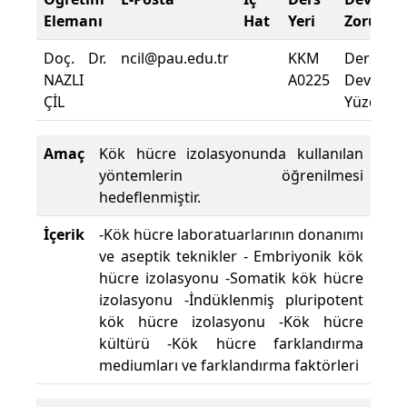
Elemanı
Hat
Yeri
Zorunlu
Doç. Dr.
ncil@pau.edu.tr
KKM
Dersin
NAZLI
A0225
Devam
ÇİL
Yüzdesi :
Amaç
Kök hücre izolasyonunda kullanılan
yöntemlerin öğrenilmesi
hedeflenmiştir.
İçerik
-Kök hücre laboratuarlarının donanımı
ve aseptik teknikler - Embriyonik kök
hücre izolasyonu -Somatik kök hücre
izolasyonu -İndüklenmiş pluripotent
kök hücre izolasyonu -Kök hücre
kültürü -Kök hücre farklandırma
mediumları ve farklandırma faktörleri