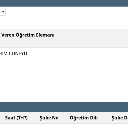
i Veren Öğretim Elemanı
HİM CÜNEYİT
Saat (T+P)
Şube No
Öğretim Dili
Şube 