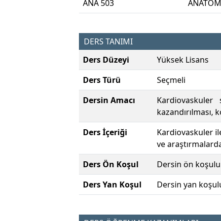
ANA 503
ANATOMİ 
DERS TANIMI
Ders Düzeyi
Yüksek Lisans
Ders Türü
Seçmeli
Dersin Amacı
Kardiovaskuler 
kazandırılması, ko
Ders İçeriği
Kardiovaskuler il
ve araştırmalard
Ders Ön Koşul
Dersin ön koşulu
Ders Yan Koşul
Dersin yan koşul