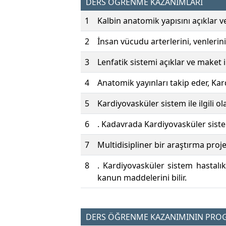
DERS ÖĞRENME KAZANIMLARI
1
Kalbin anatomik yapısını açıklar 
2
İnsan vücudu arterlerini, venlerini
3
Lenfatik sistemi açıklar ve maket 
4
Anatomik yayınları takip eder, Kard
5
Kardiyovasküler sistem ile ilgili o
6
. Kadavrada Kardiyovasküler siste
7
Multidisipliner bir araştırma proje
8
. Kardiyovasküler sistem hastalık
kanun maddelerini bilir.
DERS ÖĞRENME KAZANIMININ PROGR