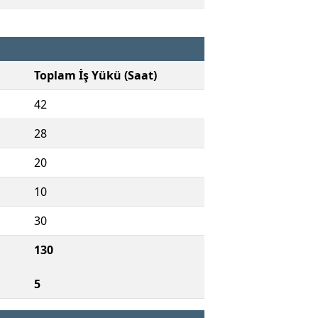
Toplam İş Yükü (Saat)
42
28
20
10
30
130
5