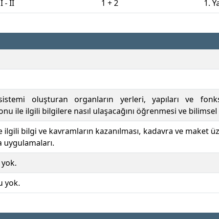
- II
1 + 2
1. Ya
sistemi oluşturan organların yerleri, yapıları ve fonks
nu ile ilgili bilgilere nasıl ulaşacağını öğrenmesi ve bilimse
e ilgili bilgi ve kavramların kazanılması, kadavra ve maket ü
a uygulamaları.
 yok.
u yok.