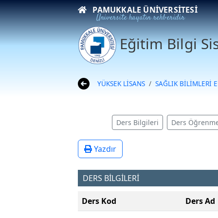
PAMUKKALE ÜNIVERSITESI
Üniversite hayatın rehberidir
Eğitim Bilgi S
YÜKSEK LİSANS
SAĞLIK BİLİMLERİ 
Ders Bilgileri
Ders Öğrenme
Yazdır
DERS BİLGİLERİ
Ders Kod
Ders Ad