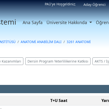
PAÜ'ye Hoşgeldiniz;
Aday Öğrenci
istemi
Ana Sayfa
Üniversite Hakkında
Öğrenc
ENSTİTÜSÜ
ANATOMİ ANABİLİM DALI
3261 ANATOMİ
 Kazanımları
Dersin Program Yeterlilikerine Katkısı
AKTS / İ
T+U Saat
Yarı