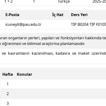
1 + 2
1
Türkçe
2025-2
E-Posta
İç Hat
Ders Yeri
icuneyit@pau.edu.tr
TIP B0204 TIP F010
ran organların yerleri, yapıları ve fonksiyonları hakkında te
ğını öğrenmesi ve bilimsel araştırma planlamasıdır.
ilgi ve kavramların kazanılması, kadavra ve maket üzerin
.
Hafta
Konular
1
2
3