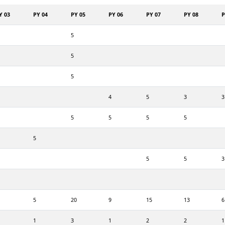
Y 03
PY 04
PY 05
PY 06
PY 07
PY 08
P
5
5
5
4
5
3
3
5
5
5
5
5
5
5
3
5
20
9
15
13
6
1
3
1
2
2
1