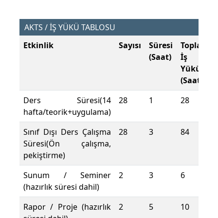
AKTS / İŞ YÜKÜ TABLOSU
Etkinlik
Sayısı
Süresi
Toplam
(Saat)
İş
Yükü
(Saat)
Ders Süresi(14
28
1
28
hafta/teorik+uygulama)
Sınıf Dışı Ders Çalışma
28
3
84
Süresi(Ön çalışma,
pekiştirme)
Sunum / Seminer
2
3
6
(hazırlık süresi dahil)
Rapor / Proje (hazırlık
2
5
10