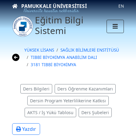
PAMUKKALE ÜNIVERSITESI
EN
Üniversite hayatın rehberidir
Eğitim Bilgi
Sistemi
YÜKSEK LİSANS
SAĞLIK BİLİMLERİ ENSTİTÜSÜ
TIBBİ BİYOKİMYA ANABİLİM DALI
3181 TIBBİ BİYOKİMYA
Ders Bilgileri
Ders Öğrenme Kazanımları
Dersin Program Yeterlilikerine Katkısı
AKTS / İş Yükü Tablosu
Ders Şubeleri
Yazdır