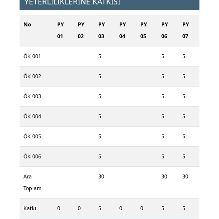
YETERLİLİKLERİNE KATKISI
No
PY
PY
PY
PY
PY
PY
PY
01
02
03
04
05
06
07
ÖK 001
5
5
5
ÖK 002
5
5
5
ÖK 003
5
5
5
ÖK 004
5
5
5
ÖK 005
5
5
5
ÖK 006
5
5
5
Ara
30
30
30
Toplam
Katkı
0
0
5
0
0
5
5