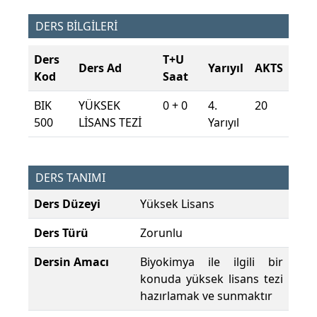
DERS BİLGİLERİ
Ders
T+U
Ders Ad
Yarıyıl
AKTS
Kod
Saat
BIK
YÜKSEK
0 + 0
4.
20
500
LİSANS TEZİ
Yarıyıl
DERS TANIMI
Ders Düzeyi
Yüksek Lisans
Ders Türü
Zorunlu
Dersin Amacı
Biyokimya ile ilgili bir
konuda yüksek lisans tezi
hazırlamak ve sunmaktır