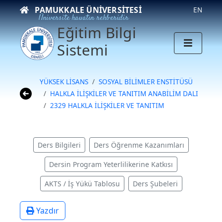
PAMUKKALE ÜNIVERSITESI
EN
Üniversite hayatın rehberidir
Eğitim Bilgi
Sistemi
YÜKSEK LİSANS
SOSYAL BİLİMLER ENSTİTÜSÜ
HALKLA İLİŞKİLER VE TANITIM ANABİLİM DALI
2329 HALKLA İLİŞKİLER VE TANITIM
Ders Bilgileri
Ders Öğrenme Kazanımları
Dersin Program Yeterlilikerine Katkısı
AKTS / İş Yükü Tablosu
Ders Şubeleri
Yazdır