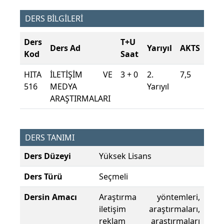
DERS BİLGİLERİ
Ders
T+U
Ders Ad
Yarıyıl
AKTS
Kod
Saat
HITA
İLETİŞİM VE
3 + 0
2.
7,5
516
MEDYA
Yarıyıl
ARAŞTIRMALARI
DERS TANIMI
Ders Düzeyi
Yüksek Lisans
Ders Türü
Seçmeli
Dersin Amacı
Araştırma yöntemleri,
iletişim araştırmaları,
reklam araştırmaları