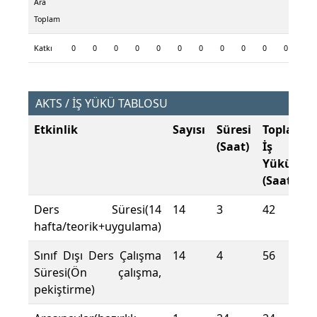
Ara
Toplam
Katkı
0
0
0
0
0
0
0
0
0
0
0
0
AKTS / İŞ YÜKÜ TABLOSU
Etkinlik
Sayısı
Süresi
Toplam
(Saat)
İş
Yükü
(Saat)
Ders Süresi(14
14
3
42
hafta/teorik+uygulama)
Sınıf Dışı Ders Çalışma
14
4
56
Süresi(Ön çalışma,
pekiştirme)