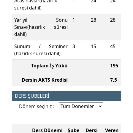
Arasınavlar(hazırlık
1
24
24
süresi dahil)
Yarıyıl Sonu
1
28
28
Sınavı(hazırlık süresi
dahil)
Sunum / Seminer
3
15
45
(hazırlık süresi dahil)
Toplam İş Yükü
195
Dersin AKTS Kredisi
7,5
DERS ŞUBELERİ
Dönem seçiniz :
Ders Dönemi
Şube
Dersi Veren