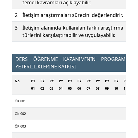
temel kavramları açıklayabilir.
2
İletişim araştırmaları sürecini değerlendirir.
3
İletişim alanında kullanılan farklı araştırma
türlerini karşılaştırabilir ve uygulayabilir.
DERS ÖĞRENME KAZANIMININ PROGRAM
YETERLİLİKLERİNE KATKISI
No
PY
PY
PY
PY
PY
PY
PY
PY
PY
PY
PY
PY
01
02
03
04
05
06
07
08
09
10
11
12
ÖK 001
ÖK 002
ÖK 003