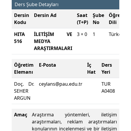
Ders Şube Detayları
Dersin
Dersin Ad
Saat
Şube
Öğretim
Kodu
(T+P)
No
Dili
HITA
İLETİŞİM VE
3 + 0
1
Türkçe
516
MEDYA
ARAŞTIRMALARI
Öğretim
E-Posta
İç
Ders
Dev
Elemanı
Hat
Yeri
Zoru
Doç. Dr.
ceylans@pau.edu.tr
TUR
Ders
SEHER
A0408
Dev
ARGUN
Yüzde
Amaç
Araştırma yöntemleri, iletişim
araştırmaları, reklam araştırmaları
konularının incelenmesi ve bir iletişim