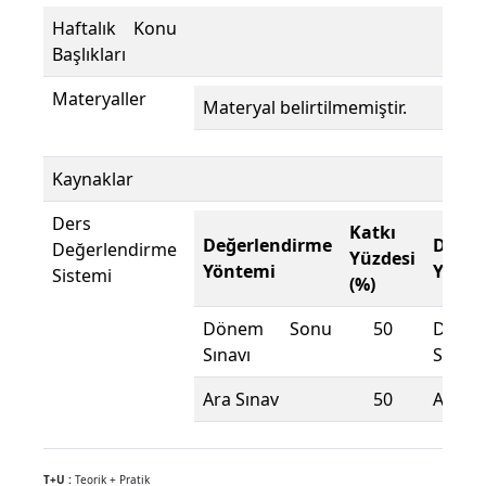
Haftalık Konu
Başlıkları
Materyaller
Materyal belirtilmemiştir.
Kaynaklar
Ders
Katkı
Değerlendirme
Değer
Değerlendirme
Yüzdesi
Yöntemi
Yönte
Sistemi
(%)
Dönem Sonu
50
Döne
Sınavı
Sınavı
Ara Sınav
50
Ara Sı
T+U :
Teorik + Pratik