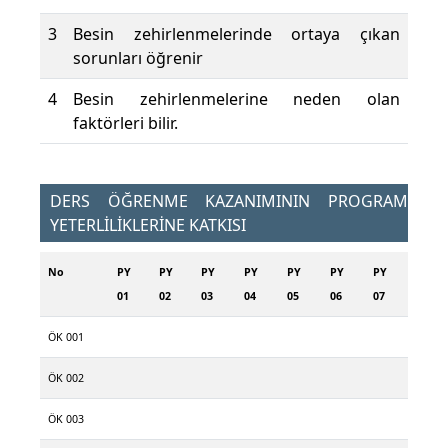
3
Besin zehirlenmelerinde ortaya çıkan
sorunları öğrenir
4
Besin zehirlenmelerine neden olan
faktörleri bilir.
DERS ÖĞRENME KAZANIMININ PROGRAM
YETERLİLİKLERİNE KATKISI
No
PY
PY
PY
PY
PY
PY
PY
01
02
03
04
05
06
07
ÖK 001
ÖK 002
ÖK 003