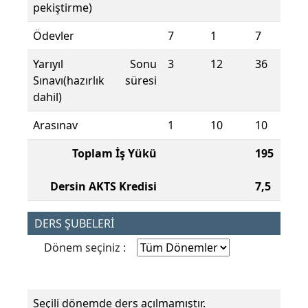
pekiştirme)
Ödevler
7
1
7
Yarıyıl Sonu
3
12
36
Sınavı(hazırlık süresi
dahil)
Arasınav
1
10
10
Toplam İş Yükü
195
Dersin AKTS Kredisi
7,5
DERS ŞUBELERİ
Dönem seçiniz :
Seçili dönemde ders açılmamıştır.