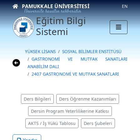
PAMUKKALE ÜNIVERSITESI
EN
Üniversite hayatın rehberidir
Eğitim Bilgi
Sistemi
YÜKSEK LİSANS
SOSYAL BİLİMLER ENSTİTÜSÜ
GASTRONOMİ VE MUTFAK SANATLARI
ANABİLİM DALI
2407 GASTRONOMİ VE MUTFAK SANATLARI
Ders Bilgileri
Ders Öğrenme Kazanımları
Dersin Program Yeterlilikerine Katkısı
AKTS / İş Yükü Tablosu
Ders Şubeleri