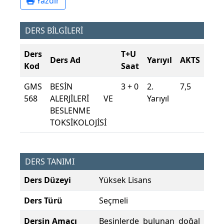
Yazdır
DERS BİLGİLERİ
Ders
T+U
Ders Ad
Yarıyıl
AKTS
Kod
Saat
GMS
BESİN
3 + 0
2.
7,5
568
ALERJİLERİ VE
Yarıyıl
BESLENME
TOKSİKOLOJİSİ
DERS TANIMI
Ders Düzeyi
Yüksek Lisans
Ders Türü
Seçmeli
Dersin Amacı
Besinlerde bulunan doğal