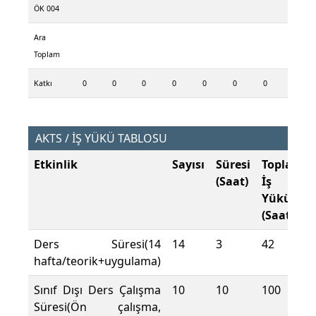
ÖK 004
Ara
Toplam
Katkı
0
0
0
0
0
0
0
AKTS / İŞ YÜKÜ TABLOSU
Etkinlik
Sayısı
Süresi
Toplam
(Saat)
İş
Yükü
(Saat)
Ders Süresi(14
14
3
42
hafta/teorik+uygulama)
Sınıf Dışı Ders Çalışma
10
10
100
Süresi(Ön çalışma,