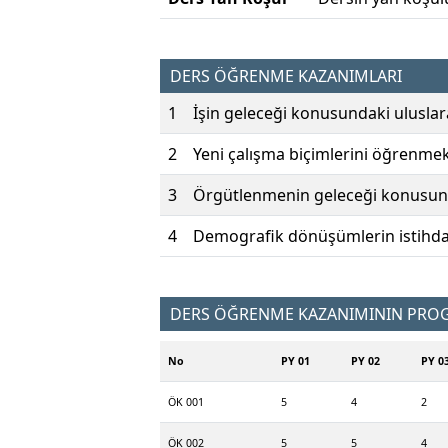
DERS ÖĞRENME KAZANIMLARI
1
İşin geleceği konusundaki uluslar
2
Yeni çalışma biçimlerini öğrenmek 
3
Örgütlenmenin geleceği konusund
4
Demografik dönüşümlerin istihdam
DERS ÖĞRENME KAZANIMININ PROGR
No
PY 01
PY 02
PY 0
ÖK 001
5
4
2
ÖK 002
5
5
4