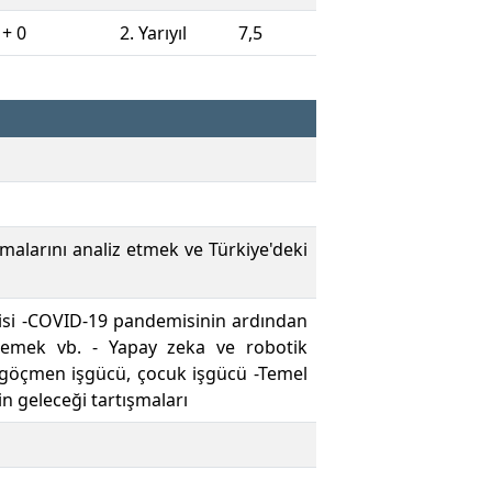
 + 0
2. Yarıyıl
7,5
şmalarını analiz etmek ve Türkiye'deki
kisi -COVID-19 pandemisinin ardından
l emek vb. - Yapay zeka ve robotik
s, göçmen işgücü, çocuk işgücü -Temel
in geleceği tartışmaları