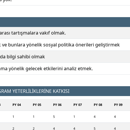
arası tartışmalara vakıf olmak.
ve bunlara yönelik sosyal politika önerileri geliştirmek
a bilgi sahibi olmak
a yönelik gelecek etkilerini analiz etmek.
AM YETERLİLİKLERİNE KATKISI
3
PY 04
PY 05
PY 06
PY 07
PY 08
PY 09
1
1
5
1
4
4
2
2
4
4
5
4