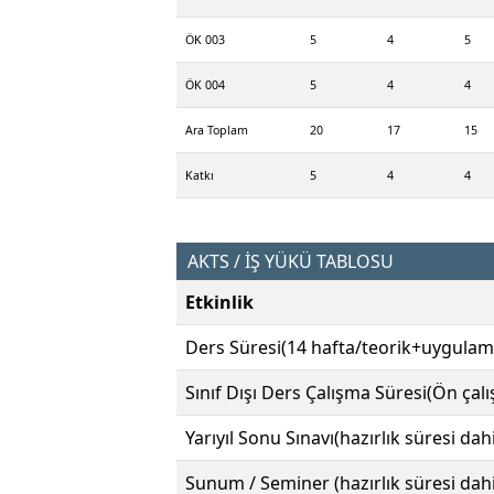
ÖK 003
5
4
5
ÖK 004
5
4
4
Ara Toplam
20
17
15
Katkı
5
4
4
AKTS / İŞ YÜKÜ TABLOSU
Etkinlik
Ders Süresi(14 hafta/teorik+uygulam
Sınıf Dışı Ders Çalışma Süresi(Ön çal
Yarıyıl Sonu Sınavı(hazırlık süresi dahi
Sunum / Seminer (hazırlık süresi dahi