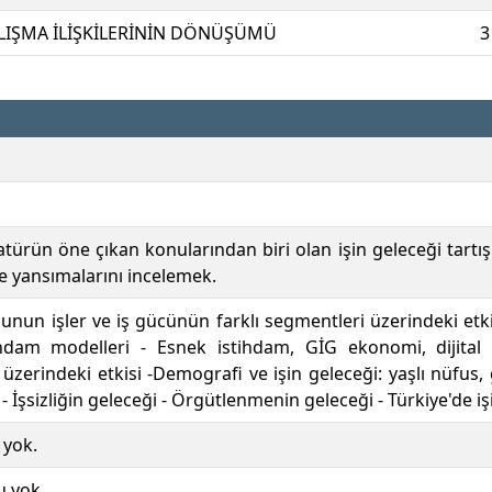
ALIŞMA İLİŞKİLERİNİN DÖNÜŞÜMÜ
3
ratürün öne çıkan konularından biri olan işin geleceği tartı
ine yansımalarını incelemek.
nun işler ve iş gücünün farklı segmentleri üzerindeki et
thdam modelleri - Esnek istihdam, GİG ekonomi, dijita
r üzerindeki etkisi -Demografi ve işin geleceği: yaşlı nüfu
 - İşsizliğin geleceği - Örgütlenmenin geleceği - Türkiye'de iş
 yok.
u yok.