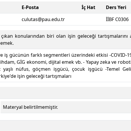
E-Posta
İç Hat
Ders Yeri
culutas@pau.edu.tr
İİBF C0306
 çıkan konularından biri olan işin geleceği tartışmalarını
elemek.
e iş gücünün farklı segmentleri üzerindeki etkisi -COVID-1
ihdam, GİG ekonomi, dijital emek vb. - Yapay zeka ve robotik 
 yaşlı nüfus, göçmen işgücü, çocuk işgücü -Temel Gelir t
iye'de işin geleceği tartışmaları
Materyal belirtilmemiştir.