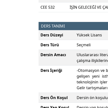
CEE 532
İŞİN GELECEĞİ VE Ç
DERS TANIMI
Ders Düzeyi
Yüksek Lisans
Ders Türü
Seçmeli
Dersin Amacı
Uluslararası lite
çalışma ilişkiler
Ders İçeriği
-Otomasyon ve bu
gelişen yeni is
teknolojinin işle
Gelir tartışmaları
Ders Ön Koşul
Dersin ön koşulu
Ders Yan Koşul
Dersin yan koşul