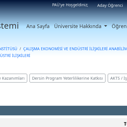
PAÜ'ye Hoşgeldiniz;
Aday Öğrenci
istemi
Ana Sayfa
Üniversite Hakkında
Öğrenc
ENSTİTÜSÜ
ÇALIŞMA EKONOMİSİ VE ENDÜSTRİ İLİŞKİLERİ ANABİLİM
STRİ İLİŞKİLERİ
 Kazanımları
Dersin Program Yeterlilikerine Katkısı
AKTS / İ
T