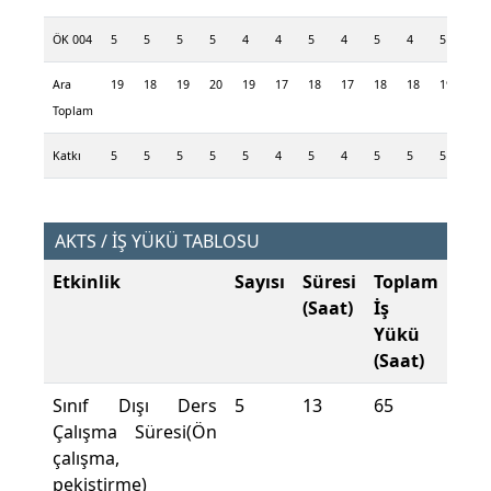
ÖK 004
5
5
5
5
4
4
5
4
5
4
5
Ara
19
18
19
20
19
17
18
17
18
18
19
Toplam
Katkı
5
5
5
5
5
4
5
4
5
5
5
AKTS / İŞ YÜKÜ TABLOSU
Etkinlik
Sayısı
Süresi
Toplam
(Saat)
İş
Yükü
(Saat)
Sınıf Dışı Ders
5
13
65
Çalışma Süresi(Ön
çalışma,
pekiştirme)