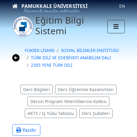
PAMUKKALE ÜNIVERSITESI
EN
Üniversite hayatın rehberidir
Eğitim Bilgi
Sistemi
YÜKSEK LİSANS
SOSYAL BİLİMLER ENSTİTÜSÜ
TÜRK DİLİ VE EDEBİYATI ANABİLİM DALI
2305 YENİ TÜRK DİLİ
Ders Bilgileri
Ders Öğrenme Kazanımları
Dersin Program Yeterlilikerine Katkısı
AKTS / İş Yükü Tablosu
Ders Şubeleri
Yazdır