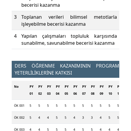
becerisi kazanma
3
Toplanan verileri bilimsel metotlarla
işleyebilme becerisi kazanma
4
Yapılan çalışmaları topluluk karşısında
sunabilme, savunabilme becerisi kazanma
DERS ÖĞRENME KAZANIMININ PROGRAM
YETERLİLİKLERİNE KATKISI
No
PY
PY
PY
PY
PY
PY
PY
PY
PY
PY
PY
01
02
03
04
05
06
07
08
09
10
11
ÖK 001
5
5
5
5
5
5
5
5
5
5
5
ÖK 002
5
4
4
5
5
4
3
3
4
5
5
ÖK 003
4
4
5
5
5
4
5
5
4
4
4