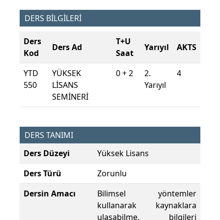
DERS BİLGİLERİ
Ders
T+U
Ders Ad
Yarıyıl
AKTS
Kod
Saat
YTD
YÜKSEK
0 + 2
2.
4
550
LİSANS
Yarıyıl
SEMİNERİ
DERS TANIMI
Ders Düzeyi
Yüksek Lisans
Ders Türü
Zorunlu
Dersin Amacı
Bilimsel yöntemler
kullanarak kaynaklara
ulaşabilme, bilgileri