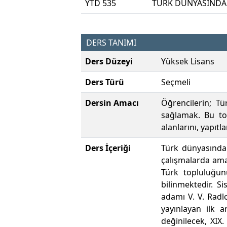
YTD 535
TÜRK DÜNYASINDA 
DERS TANIMI
Ders Düzeyi
Yüksek Lisans
Ders Türü
Seçmeli
Dersin Amacı
Öğrencilerin; Tür
sağlamak. Bu top
alanlarını, yapıtl
Ders İçeriği
Türk dünyasındaki
çalışmalarda amaç
Türk topluluğunu
bilinmektedir. S
adamı V. V. Radl
yayınlayan ilk a
değinilecek, XIX. 