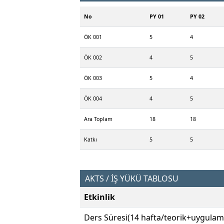
No
PY 01
PY 02
ÖK 001
5
4
ÖK 002
4
5
ÖK 003
5
4
ÖK 004
4
5
Ara Toplam
18
18
Katkı
5
5
AKTS / İŞ YÜKÜ TABLOSU
Etkinlik
Ders Süresi(14 hafta/teorik+uygulam