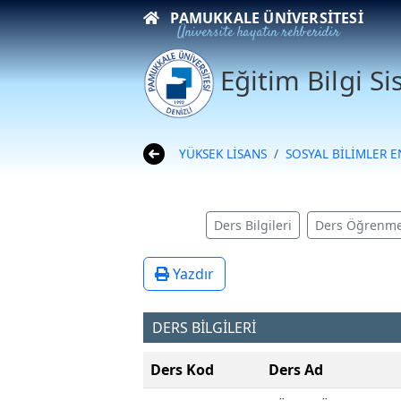
PAMUKKALE ÜNIVERSITESI
Üniversite hayatın rehberidir
Eğitim Bilgi S
YÜKSEK LİSANS
SOSYAL BİLİMLER 
Ders Bilgileri
Ders Öğrenme
Yazdır
DERS BİLGİLERİ
Ders Kod
Ders Ad