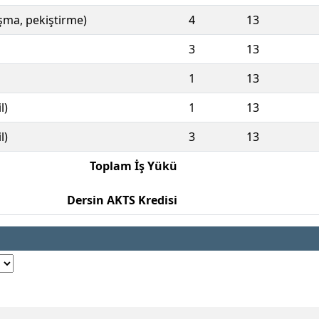
ışma, pekiştirme)
4
13
3
13
1
13
l)
1
13
l)
3
13
Toplam İş Yükü
Dersin AKTS Kredisi