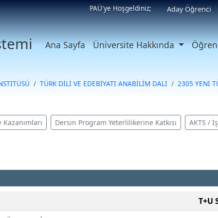
PAÜ'ye Hoşgeldiniz;
Aday Öğrenci
istemi
Ana Sayfa
Üniversite Hakkında
Öğrenc
ENSTİTÜSÜ
TÜRK DİLİ VE EDEBİYATI ANABİLİM DALI
2305 YENİ T
 Kazanımları
Dersin Program Yeterlilikerine Katkısı
AKTS / İ
T+U 