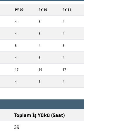
PY 09
PY 10
PY 11
4
5
4
4
5
4
5
4
5
4
5
4
17
19
17
4
5
4
Toplam İş Yükü (Saat)
39