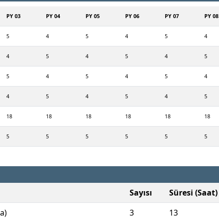
PY 03
PY 04
PY 05
PY 06
PY 07
PY 08
5
4
5
4
5
4
4
5
4
5
4
5
5
4
5
4
5
4
4
5
4
5
4
5
18
18
18
18
18
18
5
5
5
5
5
5
Sayısı
Süresi (Saat)
a)
3
13