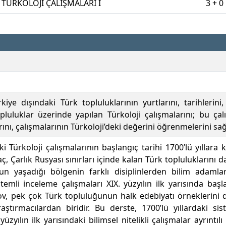
TÜRKOLOJİ ÇALIŞMALARI I
3 + 0
kiye dışındaki Türk topluluklarının yurtlarını, tarihlerini, 
luluklar üzerinde yapılan Türkoloji çalışmalarını; bu çal
arını, çalışmalarının Türkoloji’deki değerini öğrenmelerini sa
 Türkoloji çalışmalarının başlangıç tarihi 1700’lü yıllara 
, Çarlık Rusyası sınırları içinde kalan Türk topluluklarını d
n yaşadığı bölgenin farklı disiplinlerden bilim adamları
istemli inceleme çalışmaları XIX. yüzyılın ilk yarısında ba
ov, pek çok Türk topluluğunun halk edebiyatı örneklerini d
raştırmacılardan biridir. Bu derste, 1700’lü yıllardaki s
yüzyılın ilk yarısındaki bilimsel nitelikli çalışmalar ayrıntılı