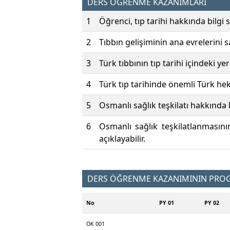
DERS ÖĞRENME KAZANIMLARI
1
Öğrenci, tıp tarihi hakkında bilgi s
2
Tıbbın gelişiminin ana evrelerini sa
3
Türk tıbbının tıp tarihi içindeki ye
4
Türk tıp tarihinde önemli Türk hekim
5
Osmanlı sağlık teşkilatı hakkında b
6
Osmanlı sağlık teşkilatlanmasının
açıklayabilir.
DERS ÖĞRENME KAZANIMININ PROGR
No
PY 01
PY 02
ÖK 001