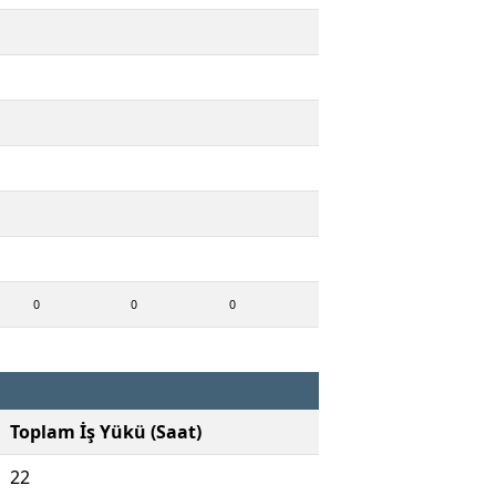
0
0
0
Toplam İş Yükü (Saat)
22