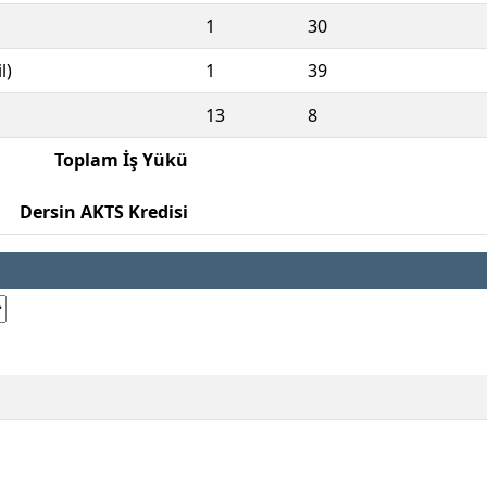
1
30
l)
1
39
13
8
Toplam İş Yükü
Dersin AKTS Kredisi