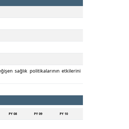
işen sağlık politikalarının etkilerini
PY 08
PY 09
PY 10