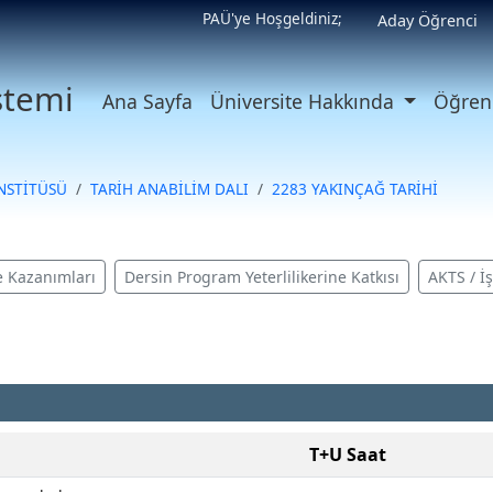
PAÜ'ye Hoşgeldiniz;
Aday Öğrenci
istemi
Ana Sayfa
Üniversite Hakkında
Öğrenc
ENSTİTÜSÜ
TARİH ANABİLİM DALI
2283 YAKINÇAĞ TARİHİ
 Kazanımları
Dersin Program Yeterlilikerine Katkısı
AKTS / İ
T+U Saat