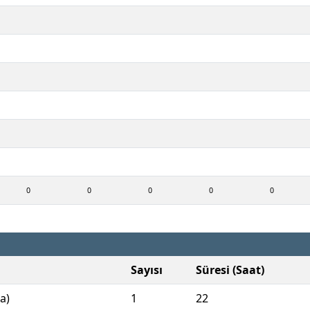
0
0
0
0
0
Sayısı
Süresi (Saat)
a)
1
22