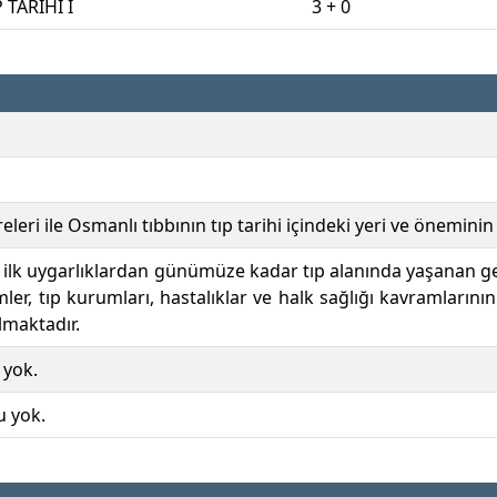
 TARİHİ I
3 + 0
releri ile Osmanlı tıbbının tıp tarihi içindeki yeri ve önemin
 ilk uygarlıklardan günümüze kadar tıp alanında yaşanan geli
imler, tıp kurumları, hastalıklar ve halk sağlığı kavramlar
lmaktadır.
 yok.
u yok.