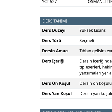
YCT 527
OSMANLI TIP
DERS TANIMI
Ders Düzeyi
Yüksek Lisans
Ders Türü
Seçmeli
Dersin Amacı
Tıbbın gelişim ev
Ders İçeriği
Dersin içeriğinde
tıp eserleri, hek
yansımaları yer a
Ders Ön Koşul
Dersin ön koşulu
Ders Yan Koşul
Dersin yan koşul