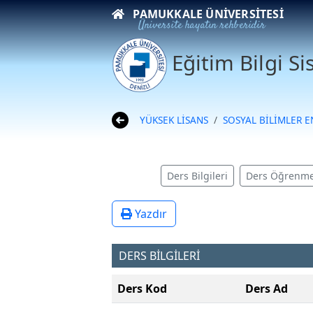
PAMUKKALE ÜNIVERSITESI
Üniversite hayatın rehberidir
Eğitim Bilgi S
YÜKSEK LİSANS
SOSYAL BİLİMLER 
Ders Bilgileri
Ders Öğrenme
Yazdır
DERS BİLGİLERİ
Ders Kod
Ders Ad