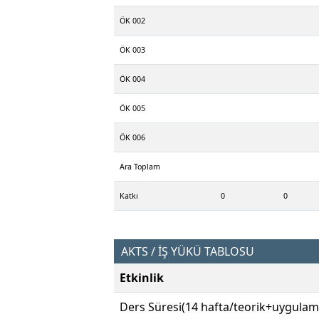
ÖK 002
ÖK 003
ÖK 004
ÖK 005
ÖK 006
Ara Toplam
Katkı
0
0
AKTS / İŞ YÜKÜ TABLOSU
Etkinlik
Ders Süresi(14 hafta/teorik+uygulam