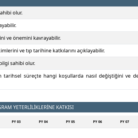
ahibi olur.
yabilir.
rini ve önemini kavrayabilir.
lerini ve tıp tarihine katkılarını açıklayabilir.
ilgi sahibi olur.
 tarihsel süreçte hangi koşullarda nasıl değiştiğini ve değ
AM YETERLİLİKLERİNE KATKISI
PY 03
PY 04
PY 05
PY 06
PY 07