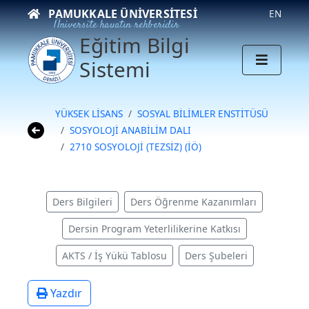
PAMUKKALE ÜNIVERSITESI
EN
Üniversite hayatın rehberidir
Eğitim Bilgi
Sistemi
YÜKSEK LİSANS
SOSYAL BİLİMLER ENSTİTÜSÜ
SOSYOLOJİ ANABİLİM DALI
2710 SOSYOLOJİ (TEZSİZ) (İÖ)
Ders Bilgileri
Ders Öğrenme Kazanımları
Dersin Program Yeterlilikerine Katkısı
AKTS / İş Yükü Tablosu
Ders Şubeleri
Yazdır