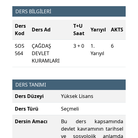
DERS BİLGİLERİ
Ders
T+U
Ders Ad
Yarıyıl
AKTS
Kod
Saat
SOS
ÇAĞDAŞ
3 + 0
1.
6
564
DEVLET
Yarıyıl
KURAMLARI
DERS TANIMI
Ders Düzeyi
Yüksek Lisans
Ders Türü
Seçmeli
Dersin Amacı
Bu ders kapsamında
devlet kavramının tarihsel
ve sosyolojik anlamda