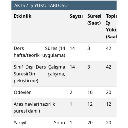
AKTS / İŞ YÜKÜ TABLOSU
Etkinlik
Sayısı
Süresi
Toplam
(Saat)
İş
Yükü
(Saat)
Ders Süresi(14
14
3
42
hafta/teorik+uygulama)
Sınıf Dışı Ders Çalışma
14
3
42
Süresi(Ön çalışma,
pekiştirme)
Ödevler
2
10
20
Arasınavlar(hazırlık
1
12
12
süresi dahil)
Yarıyıl Sonu
1
20
20