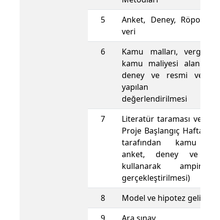
5
Anket, Deney, Röportaj
veri
6
Kamu malları, vergi ka
kamu maliyesi alanların
deney ve resmi veri ku
yapılan çalışm
değerlendirilmesi
7
Literatür taraması ve ver
Proje Başlangıç Haftası (
tarafından kamu mali
anket, deney ve res
kullanarak ampirik 
gerçekleştirilmesi)
8
Model ve hipotez geliştir
9
Ara sınav