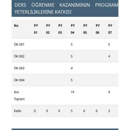
DERS ÖĞRENME KAZANIMININ PROGRAM
YETERLİLİKLERİNE KATKISI
No
PY
PY
PY
PY
PY
PY
PY
01
02
03
04
05
06
07
ÖK 001
5
5
ÖK 002
5
4
ÖK 003
4
ÖK 004
5
Ara
19
9
Toplam
Katkı
0
0
0
5
0
0
2