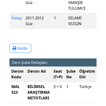
Güz
YARAŞIR
TÜLÜMCE
Detay
2011-2012
1
SELAMİ
Güz
SEZGİN
Yazdır
Ders Şube Detayları
Dersin
Dersin Ad
Saat
Şube
Öğretim
Şub
Kodu
(T+P)
No
Dili
Dö
MAL
BİLİMSEL
3 + 0
1
Türkçe
201
523
ARAŞTIRMA
201
METOTLARI
Güz