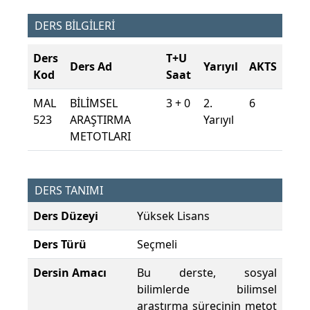
DERS BİLGİLERİ
Ders
T+U
Ders Ad
Yarıyıl
AKTS
Kod
Saat
MAL
BİLİMSEL
3 + 0
2.
6
523
ARAŞTIRMA
Yarıyıl
METOTLARI
DERS TANIMI
Ders Düzeyi
Yüksek Lisans
Ders Türü
Seçmeli
Dersin Amacı
Bu derste, sosyal
bilimlerde bilimsel
araştırma sürecinin metot