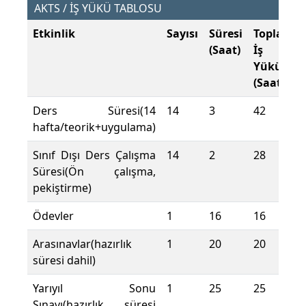
AKTS / İŞ YÜKÜ TABLOSU
Etkinlik
Sayısı
Süresi
Toplam
(Saat)
İş
Yükü
(Saat)
Ders Süresi(14
14
3
42
hafta/teorik+uygulama)
Sınıf Dışı Ders Çalışma
14
2
28
Süresi(Ön çalışma,
pekiştirme)
Ödevler
1
16
16
Arasınavlar(hazırlık
1
20
20
süresi dahil)
Yarıyıl Sonu
1
25
25
Sınavı(hazırlık süresi