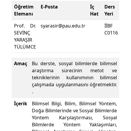
Öğretim
E-Posta
İç
Ders
De
Elemanı
Hat
Yeri
Zor
Prof. Dr.
syarasir@pau.edu.tr
İİBF
Der
SEVİNÇ
C0116
De
YARAŞIR
Yüz
TÜLÜMCE
Amaç
Bu derste, sosyal bilimlerde bilimsel
araştırma sürecinin metot ve
tekniklerinin kullanımının bilimsel
çalışmada uygulanmasını öğretmektir.
.
İçerik
Bilimsel Bilgi, Bilim, Bilimsel Yöntem,
Doğa Bilimlerinde ve Sosyal Bilimlerde
Yöntem Karşılaştırması, Sosyal
Bilimlerde Yöntem Yaklaşımları,