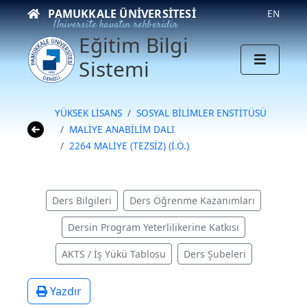
PAMUKKALE ÜNIVERSITESI
EN
Üniversite hayatın rehberidir
Eğitim Bilgi
Sistemi
YÜKSEK LİSANS
SOSYAL BİLİMLER ENSTİTÜSÜ
MALİYE ANABİLİM DALI
2264 MALİYE (TEZSİZ) (İ.Ö.)
Ders Bilgileri
Ders Öğrenme Kazanımları
Dersin Program Yeterlilikerine Katkısı
AKTS / İş Yükü Tablosu
Ders Şubeleri
Yazdır