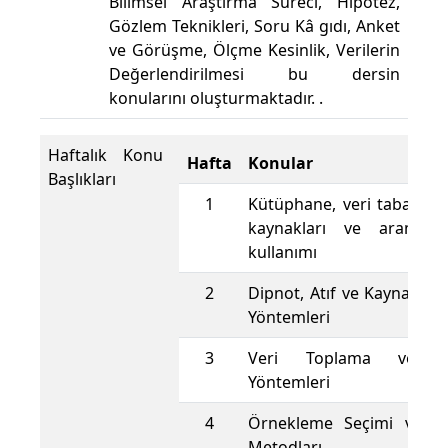
Bilimsel Araştırma Süreci, Hipotez,
Gözlem Teknikleri, Soru Kâ gıdı, Anket
ve Görüşme, Ölçme Kesinlik, Verilerin
Değerlendirilmesi bu dersin
konularını oluşturmaktadır. .
Haftalık Konu
Hafta
Konular
Başlıkları
1
Kütüphane, veri tabanları
kaynakları ve arama m
kullanımı
2
Dipnot, Atıf ve Kaynakça
Yöntemleri
3
Veri Toplama ve Ar
Yöntemleri
4
Örnekleme Seçimi ve Ö
Metodları