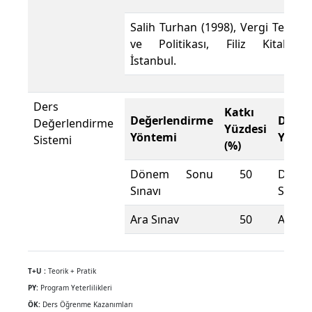
Salih Turhan (1998), Vergi Teorisi
ve Politikası, Filiz Kitabevi,
İstanbul.
Ders
Katkı
Değerlendirme
Değer
Değerlendirme
Yüzdesi
Yöntemi
Yönte
Sistemi
(%)
Dönem Sonu
50
Döne
Sınavı
Sınavı
Ara Sınav
50
Ara Sı
T+U :
Teorik + Pratik
PY:
Program Yeterlilikleri
ÖK:
Ders Öğrenme Kazanımları