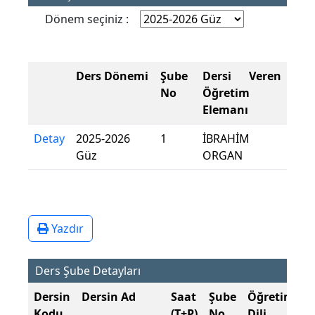
Dönem seçiniz :
Ders Dönemi
Şube
Dersi Veren
No
Öğretim
Elemanı
Detay
2025-2026
1
İBRAHİM
Güz
ORGAN
Yazdır
Ders Şube Detayları
Dersin
Dersin Ad
Saat
Şube
Öğretim
Ş
Kodu
(T+P)
No
Dili
D