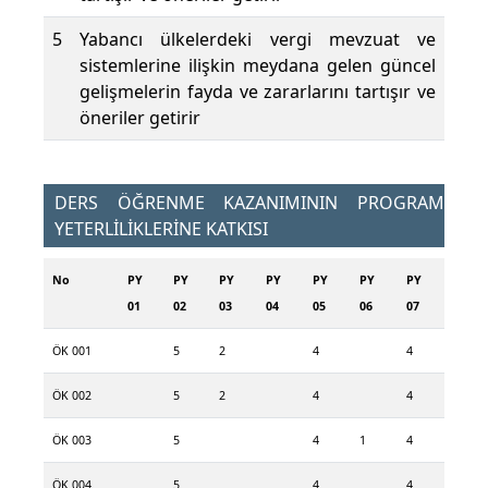
5
Yabancı ülkelerdeki vergi mevzuat ve
sistemlerine ilişkin meydana gelen güncel
gelişmelerin fayda ve zararlarını tartışır ve
öneriler getirir
DERS ÖĞRENME KAZANIMININ PROGRAM
YETERLİLİKLERİNE KATKISI
No
PY
PY
PY
PY
PY
PY
PY
01
02
03
04
05
06
07
ÖK 001
5
2
4
4
ÖK 002
5
2
4
4
ÖK 003
5
4
1
4
ÖK 004
5
4
4