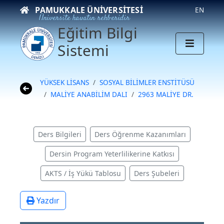
PAMUKKALE ÜNIVERSITESI
EN
Üniversite hayatın rehberidir
Eğitim Bilgi
Sistemi
YÜKSEK LİSANS
SOSYAL BİLİMLER ENSTİTÜSÜ
MALİYE ANABİLİM DALI
2963 MALİYE DR.
Ders Bilgileri
Ders Öğrenme Kazanımları
Dersin Program Yeterlilikerine Katkısı
AKTS / İş Yükü Tablosu
Ders Şubeleri
Yazdır