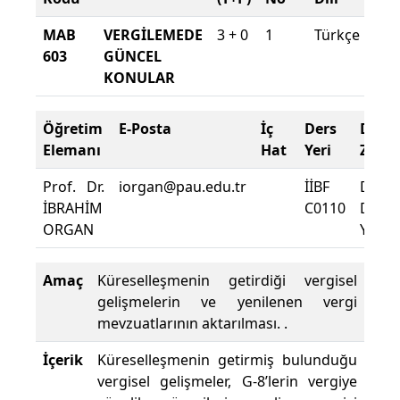
MAB
VERGİLEMEDE
3 + 0
1
Türkçe
2
603
GÜNCEL
2
KONULAR
G
Öğretim
E-Posta
İç
Ders
Deva
Elemanı
Hat
Yeri
Zoru
Prof. Dr.
iorgan@pau.edu.tr
İİBF
Dersi
İBRAHİM
C0110
Deva
ORGAN
Yüzde
Amaç
Küreselleşmenin getirdiği vergisel
gelişmelerin ve yenilenen vergi
mevzuatlarının aktarılması. .
İçerik
Küreselleşmenin getirmiş bulunduğu
vergisel gelişmeler, G-8’lerin vergiye