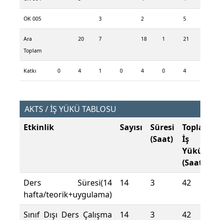
ÖK 005
3
2
5
Ara
20
7
18
1
21
Toplam
Katkı
0
4
1
0
4
0
4
AKTS / İŞ YÜKÜ TABLOSU
Etkinlik
Sayısı
Süresi
Toplam
(Saat)
İş
Yükü
(Saat)
Ders Süresi(14
14
3
42
hafta/teorik+uygulama)
Sınıf Dışı Ders Çalışma
14
3
42