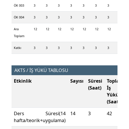
ÖK 003
3
3
3
3
3
3
3
ÖK 004
3
3
3
3
3
3
3
Ara
12
12
12
12
12
12
12
Toplam
Katkı
3
3
3
3
3
3
3
AKTS / İŞ YÜKÜ TABLOSU
Etkinlik
Sayısı
Süresi
Toplam
(Saat)
İş
Yükü
(Saat)
Ders Süresi(14
14
3
42
hafta/teorik+uygulama)