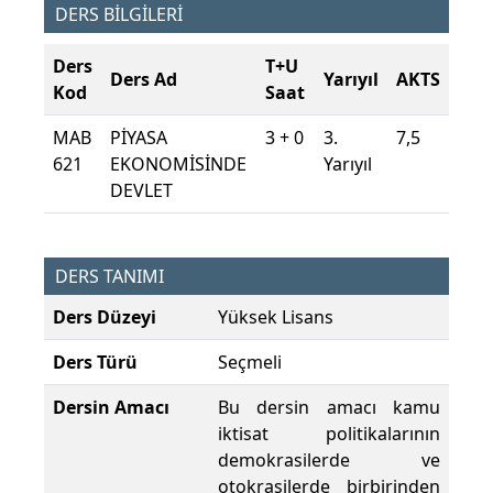
DERS BİLGİLERİ
Ders
T+U
Ders Ad
Yarıyıl
AKTS
Kod
Saat
MAB
PİYASA
3 + 0
3.
7,5
621
EKONOMİSİNDE
Yarıyıl
DEVLET
DERS TANIMI
Ders Düzeyi
Yüksek Lisans
Ders Türü
Seçmeli
Dersin Amacı
Bu dersin amacı kamu
iktisat politikalarının
demokrasilerde ve
otokrasilerde birbirinden