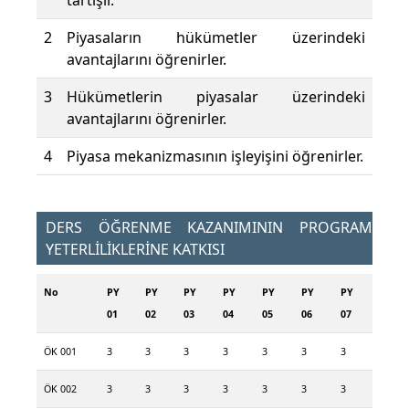
tartışır.
2
Piyasaların hükümetler üzerindeki
avantajlarını öğrenirler.
3
Hükümetlerin piyasalar üzerindeki
avantajlarını öğrenirler.
4
Piyasa mekanizmasının işleyişini öğrenirler.
DERS ÖĞRENME KAZANIMININ PROGRAM
YETERLİLİKLERİNE KATKISI
No
PY
PY
PY
PY
PY
PY
PY
01
02
03
04
05
06
07
ÖK 001
3
3
3
3
3
3
3
ÖK 002
3
3
3
3
3
3
3