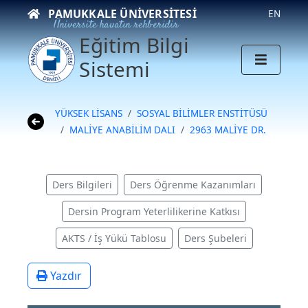
PAMUKKALE ÜNIVERSITESI
EN
Üniversite hayatın rehberidir
Eğitim Bilgi
Sistemi
YÜKSEK LİSANS
SOSYAL BİLİMLER ENSTİTÜSÜ
MALİYE ANABİLİM DALI
2963 MALİYE DR.
Ders Bilgileri
Ders Öğrenme Kazanımları
Dersin Program Yeterlilikerine Katkısı
AKTS / İş Yükü Tablosu
Ders Şubeleri
Yazdır