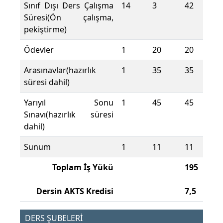
Sınıf Dışı Ders Çalışma
14
3
42
Süresi(Ön çalışma,
pekiştirme)
Ödevler
1
20
20
Arasınavlar(hazırlık
1
35
35
süresi dahil)
Yarıyıl Sonu
1
45
45
Sınavı(hazırlık süresi
dahil)
Sunum
1
11
11
Toplam İş Yükü
195
Dersin AKTS Kredisi
7,5
DERS ŞUBELERİ