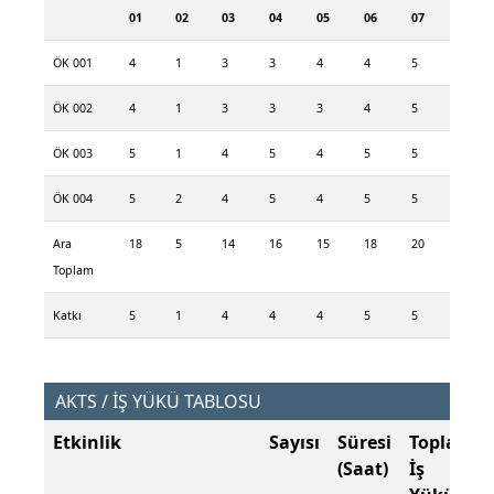
01
02
03
04
05
06
07
ÖK 001
4
1
3
3
4
4
5
ÖK 002
4
1
3
3
3
4
5
ÖK 003
5
1
4
5
4
5
5
ÖK 004
5
2
4
5
4
5
5
Ara
18
5
14
16
15
18
20
Toplam
Katkı
5
1
4
4
4
5
5
AKTS / İŞ YÜKÜ TABLOSU
Etkinlik
Sayısı
Süresi
Toplam
(Saat)
İş