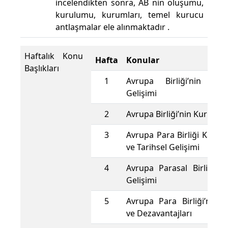
incelendikten sonra, AB nin oluşumu,
kurulumu, kurumları, temel kurucu
antlaşmalar ele alınmaktadır .
Haftalık Konu
Hafta
Konular
Başlıkları
1
Avrupa Birliği’nin O
Gelişimi
2
Avrupa Birliği’nin Kurumsa
3
Avrupa Para Birliği Kavram
ve Tarihsel Gelişimi
4
Avrupa Parasal Birliği’ni
Gelişimi
5
Avrupa Para Birliği’nin A
ve Dezavantajları