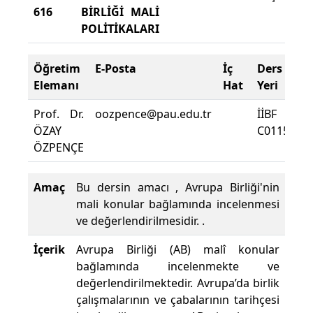
616
BİRLİĞİ MALİ
2
POLİTİKALARI
B
Öğretim
E-Posta
İç
Ders
D
Elemanı
Hat
Yeri
Z
Prof. Dr.
oozpence@pau.edu.tr
İİBF
De
ÖZAY
C0115
D
ÖZPENÇE
Yü
Amaç
Bu dersin amacı , Avrupa Birliği'nin
mali konular bağlamında incelenmesi
ve değerlendirilmesidir. .
İçerik
Avrupa Birliği (AB) malî konular
bağlamında incelenmekte ve
değerlendirilmektedir. Avrupa’da birlik
çalışmalarının ve çabalarının tarihçesi