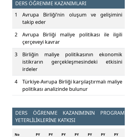
DERS ÖĞRENME KAZANIMLARI
1
Avrupa Birliği’nin oluşum ve gelişimini
takip eder
2
Avrupa Birliği maliye politikası ile ilgili
çerçeveyi kavrar
3
Birliğin maliye politikasının ekonomik
istikrarın gerçekleşmesindeki etkisini
irdeler
4
Türkiye-Avrupa Birliği karşılaştırmalı maliye
politikası analizinde bulunur
DERS ÖĞRENME KAZANIMININ PROGRAM
YETERLİLİKLERİNE KATKISI
No
PY
PY
PY
PY
PY
PY
PY