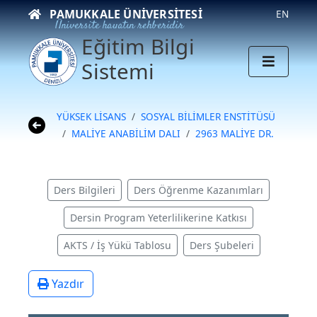
PAMUKKALE ÜNIVERSITESI
EN
Üniversite hayatın rehberidir
Eğitim Bilgi
Sistemi
YÜKSEK LİSANS
SOSYAL BİLİMLER ENSTİTÜSÜ
MALİYE ANABİLİM DALI
2963 MALİYE DR.
Ders Bilgileri
Ders Öğrenme Kazanımları
Dersin Program Yeterlilikerine Katkısı
AKTS / İş Yükü Tablosu
Ders Şubeleri
Yazdır