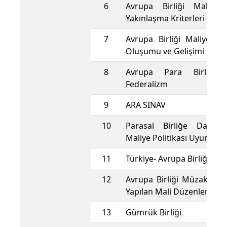
6
Avrupa Birliği Maliye P
Yakınlaşma Kriterleri
7
Avrupa Birliği Maliye Pol
Oluşumu ve Gelişimi
8
Avrupa Para Birliği 
Federalizm
9
ARA SINAV
10
Parasal Birliğe Dahil 
Maliye Politikası Uyumlaşt
11
Türkiye- Avrupa Birliği İlişk
12
Avrupa Birliği Müzakere 
Yapılan Mali Düzenlemeler
13
Gümrük Birliği