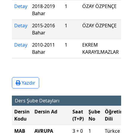
Detay
2018-2019
1
ÖZAY ÖZPENÇE
Bahar
Detay
2015-2016
1
ÖZAY ÖZPENÇE
Bahar
Detay
2010-2011
1
EKREM
Bahar
KARAYILMAZLAR
Yazdır
Ders Şube Detayları
Dersin
Dersin Ad
Saat
Şube
Öğretim
Ş
Kodu
(T+P)
No
Dili
D
MAB
AVRUPA
3 + 0
1
Türkçe
2