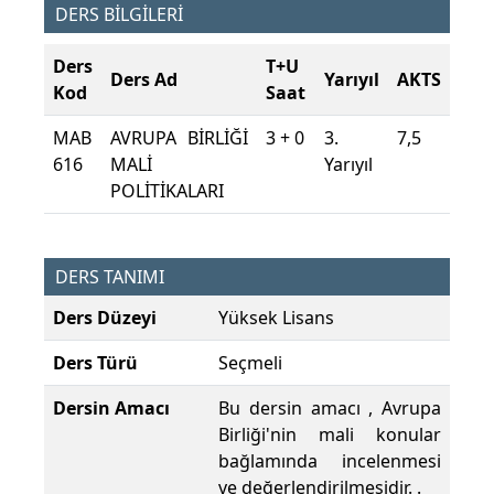
DERS BİLGİLERİ
Ders
T+U
Ders Ad
Yarıyıl
AKTS
Kod
Saat
MAB
AVRUPA BİRLİĞİ
3 + 0
3.
7,5
616
MALİ
Yarıyıl
POLİTİKALARI
DERS TANIMI
Ders Düzeyi
Yüksek Lisans
Ders Türü
Seçmeli
Dersin Amacı
Bu dersin amacı , Avrupa
Birliği'nin mali konular
bağlamında incelenmesi
ve değerlendirilmesidir. .