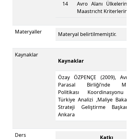
14
Avro Alanı Ülkelerinin v
Maastrıcht Kriterlerine Gö
Materyaller
Materyal belirtilmemiştir.
Kaynaklar
Kaynaklar
Özay ÖZPENÇE (2009), Avrupa
Parasal Birliği’nde Maliye
Politikası Koordinasyonu ve
Türkiye Analizi ,Maliye Bakanlığı
Strateji Geliştirme Başkanlığı,
Ankara
Ders
Katkı