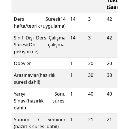
Yükü
(Saat)
Ders Süresi(14
14
3
42
hafta/teorik+uygulama)
Sınıf Dışı Ders Çalışma
14
3
42
Süresi(Ön çalışma,
pekiştirme)
Ödevler
1
20
20
Arasınavlar(hazırlık
1
30
30
süresi dahil)
Yarıyıl Sonu
1
40
40
Sınavı(hazırlık süresi
dahil)
Sunum / Seminer
1
21
21
(hazırlık süresi dahil)