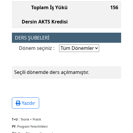
Toplam İş Yükü
156
Dersin AKTS Kredisi
DERS ŞUBELERİ
Dönem seçiniz :
Seçili dönemde ders açılmamıştır.
Yazdır
T+U :
Teorik + Pratik
PY:
Program Yeterlilikleri