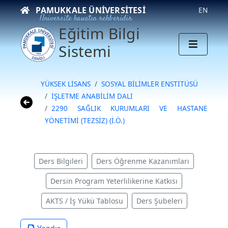
PAMUKKALE ÜNIVERSITESI
EN
Üniversite hayatın rehberidir
Eğitim Bilgi
Sistemi
YÜKSEK LİSANS
SOSYAL BİLİMLER ENSTİTÜSÜ
İŞLETME ANABİLİM DALI
2290 SAĞLIK KURUMLARI VE HASTANE
YÖNETİMİ (TEZSİZ) (İ.Ö.)
Ders Bilgileri
Ders Öğrenme Kazanımları
Dersin Program Yeterlilikerine Katkısı
AKTS / İş Yükü Tablosu
Ders Şubeleri