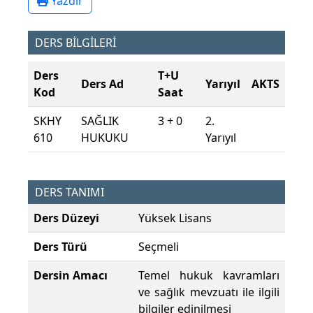
Yazdır
DERS BİLGİLERİ
Ders
T+U
Ders Ad
Yarıyıl
AKTS
Kod
Saat
SKHY
SAĞLIK
3 + 0
2.
610
HUKUKU
Yarıyıl
DERS TANIMI
Ders Düzeyi
Yüksek Lisans
Ders Türü
Seçmeli
Dersin Amacı
Temel hukuk kavramları
ve sağlık mevzuatı ile ilgili
bilgiler edinilmesi