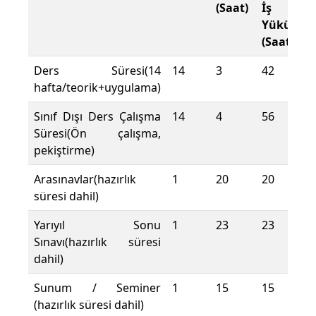
(Saat)
İş
Yükü
(Saat)
Ders Süresi(14
14
3
42
hafta/teorik+uygulama)
Sınıf Dışı Ders Çalışma
14
4
56
Süresi(Ön çalışma,
pekiştirme)
Arasınavlar(hazırlık
1
20
20
süresi dahil)
Yarıyıl Sonu
1
23
23
Sınavı(hazırlık süresi
dahil)
Sunum / Seminer
1
15
15
(hazırlık süresi dahil)