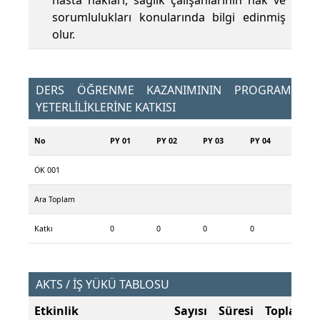
hasta hakları, sağlık çalışanlarının hak ve
sorumlulukları konularında bilgi edinmiş
olur.
DERS ÖĞRENME KAZANIMININ PROGRAM
YETERLİLİKLERİNE KATKISI
No
PY 01
PY 02
PY 03
PY 04
ÖK 001
Ara Toplam
Katkı
0
0
0
0
AKTS / İŞ YÜKÜ TABLOSU
Etkinlik
Sayısı
Süresi
Toplam